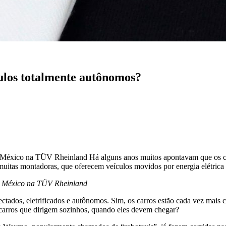
culos totalmente autônomos?
 México na TÜV Rheinland Há alguns anos muitos apontavam que os carr
r muitas montadoras, que oferecem veículos movidos por energia elétric
 e México na TÜV Rheinland
tados, eletrificados e autônomos. Sim, os carros estão cada vez mais c
 carros que dirigem sozinhos, quando eles devem chegar?