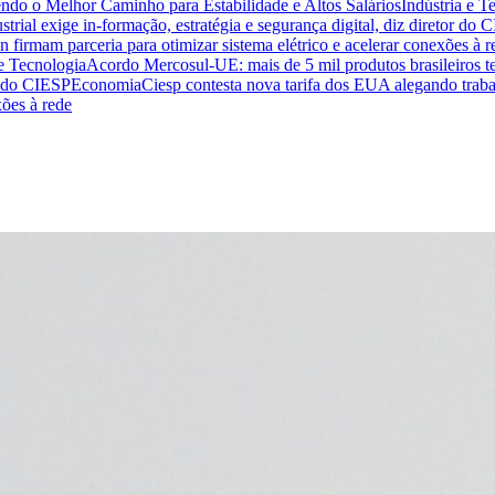
endo o Melhor Caminho para Estabilidade e Altos Salários
Indústria e T
trial exige in-formação, estratégia e segurança digital, diz diretor do 
n firmam parceria para otimizar sistema elétrico e acelerar conexões à r
 e Tecnologia
Acordo Mercosul-UE: mais de 5 mil produtos brasileiros te
or do CIESP
Economia
Ciesp contesta nova tarifa dos EUA alegando traba
xões à rede