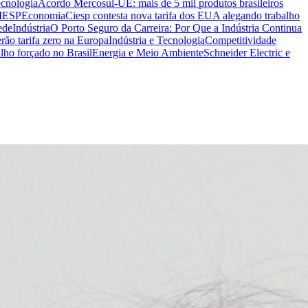
ecnologia
Acordo Mercosul-UE: mais de 5 mil produtos brasileiros
CIESP
Economia
Ciesp contesta nova tarifa dos EUA alegando trabalho
ede
Indústria
O Porto Seguro da Carreira: Por Que a Indústria Continua
rão tarifa zero na Europa
Indústria e Tecnologia
Competitividade
lho forçado no Brasil
Energia e Meio Ambiente
Schneider Electric e