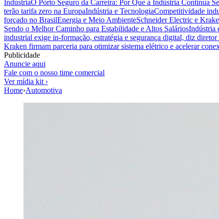
Indústria
O Porto Seguro da Carreira: Por Que a Indústria Continua S
terão tarifa zero na Europa
Indústria e Tecnologia
Competitividade indus
forçado no Brasil
Energia e Meio Ambiente
Schneider Electric e Krake
Sendo o Melhor Caminho para Estabilidade e Altos Salários
Indústria
industrial exige in-formação, estratégia e segurança digital, diz diret
Kraken firmam parceria para otimizar sistema elétrico e acelerar cone
Publicidade
Anuncie aqui
Fale com o nosso time comercial
Ver mídia kit ›
Home
›
Automotiva