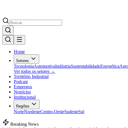
Home
Setores
Tecnologia
Automotiva
Indústria
Sustentabilidade
Energética
Agr
Ver todos os setores →
Território Industrial
Podcast
Empregos
Negócios
Institucional
Regiões
Norte
Nordeste
Centro-Oeste
Sudeste
Sul
Breaking News