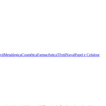
vil
Metalúrgica
Cosmética
Farmacêutica
Têxtil
Naval
Papel e Celulose