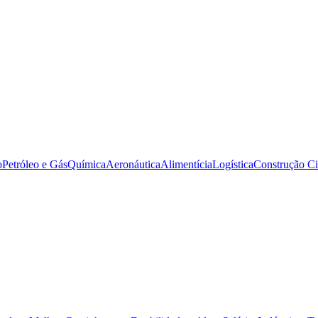
o
Petróleo e Gás
Química
Aeronáutica
Alimentícia
Logística
Construção Ci