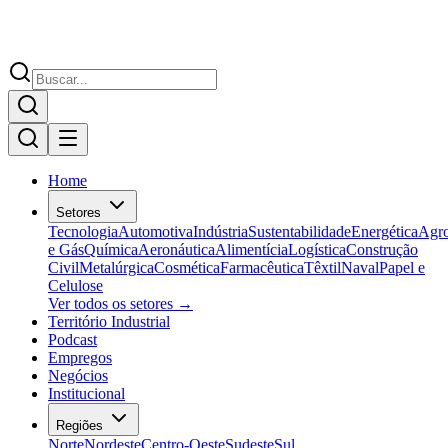
Home
Setores
Tecnologia
Automotiva
Indústria
Sustentabilidade
Energética
Agr
e Gás
Química
Aeronáutica
Alimentícia
Logística
Construção
Civil
Metalúrgica
Cosmética
Farmacêutica
Têxtil
Naval
Papel e
Celulose
Ver todos os setores →
Território Industrial
Podcast
Empregos
Negócios
Institucional
Regiões
Norte
Nordeste
Centro-Oeste
Sudeste
Sul