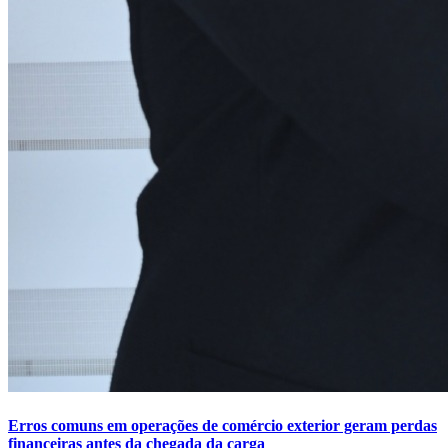
Erros comuns em operações de comércio exterior geram perdas
financeiras antes da chegada da carga