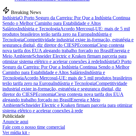
Breaking News
Indústria
O Porto Seguro da Carreira: Por Que a Indústria Continua
Sendo o Melhor Caminho para Estabilidade e Altos
Salários
Indústria e Tecnologia
Acordo Mercosul-UE: mais de 5 mil
produtos brasileiros terão tarifa zero na Europa
Indústria e
Tecnologia
Competitividade industrial exige in-formação, estratégia e
segurança digital, diz diretor do CIESP
Economia
Ciesp contesta
nova tarifa dos EUA alegando trabalho forçado no Brasil
Energia e
Meio Ambiente
Schneider Electric e Kraken firmam parceria para
otimizar sistema elétrico e acelerar conexões à rede
Indústria
O Porto
Seguro da Carreira: Por Que a Indústria Continua Sendo o Melhor
Caminho para Estabilidade e Altos Salários
Indústria e
Tecnologia
Acordo Mercosul-UE: mais de 5 mil produtos brasileiros
terão tarifa zero na Europa
Indústria e Tecnologia
Competitividade
industrial exige in-formação, estratégia e segurança digital, diz
diretor do CIESP
Economia
Ciesp contesta nova tarifa dos EUA
alegando trabalho forçado no Brasil
Energia e Meio
Ambiente
Schneider Electric e Kraken firmam parceria para otimizar
sistema elétrico e acelerar conexões à rede
Publicidade
Anuncie aqui
Fale com o nosso time comercial
Ver mídia kit ›