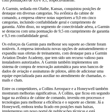
com pontuações de 9,0 e 9,1, respectivamente.
A Garmin, sediada em Olathe, Kansas, conquistou posições de
destaque em diversas categorias. Na aviônica da cabine de
comando, a empresa obteve notas superiores a 9,0 em cinco
categorias, incluindo confiabilidade geral e cumprimento de
garantia. Além disso, no segmento de conectividade aérea, a Garmin
se destacou com uma pontuação de 9,5 em cumprimento de garantia
e 9,3 em confiabilidade geral.
Os esforços da Garmin para melhorar seu suporte ao cliente foram
notáveis. A empresa introduziu novas opções de autoatendimento e
expandiu suas ofertas de treinamento, com destaque para a Garmin
Aviation Dealer Academy, que tem sido um recurso valioso para
instaladores autorizados. A Garmin também implementou um
sistema de compra de renovação automática para seus bancos de
dados de aviação e assinaturas de pilotos, além de adicionar uma
equipe especializada para auxiliar no atendimento de chamadas, e-
mails e chats.
Entre os competidores, a Collins Aerospace e a Honeywell também
mostraram melhorias significativas. A Collins, que ficou em segundo
lugar na aviônica de cabine de comando, investiu em processos e
tecnologias para melhorar a eficiência e o suporte ao cliente. Já a
Honeywell, embora tenha ficado em posições mais baixas,
implementou um novo portal de publicações técnicas e está