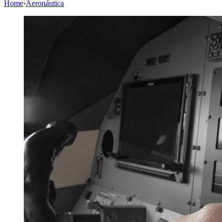
Home
›
Aeronáutica