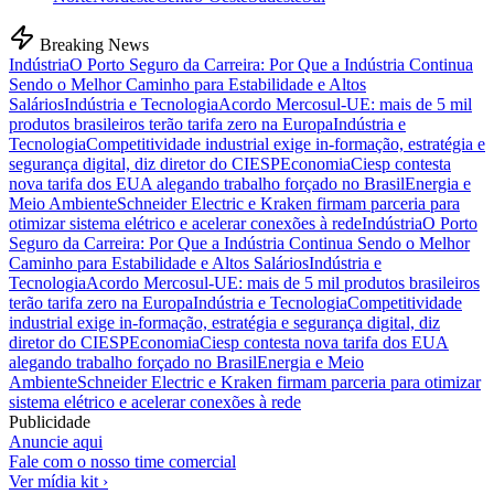
Breaking News
Indústria
O Porto Seguro da Carreira: Por Que a Indústria Continua
Sendo o Melhor Caminho para Estabilidade e Altos
Salários
Indústria e Tecnologia
Acordo Mercosul-UE: mais de 5 mil
produtos brasileiros terão tarifa zero na Europa
Indústria e
Tecnologia
Competitividade industrial exige in-formação, estratégia e
segurança digital, diz diretor do CIESP
Economia
Ciesp contesta
nova tarifa dos EUA alegando trabalho forçado no Brasil
Energia e
Meio Ambiente
Schneider Electric e Kraken firmam parceria para
otimizar sistema elétrico e acelerar conexões à rede
Indústria
O Porto
Seguro da Carreira: Por Que a Indústria Continua Sendo o Melhor
Caminho para Estabilidade e Altos Salários
Indústria e
Tecnologia
Acordo Mercosul-UE: mais de 5 mil produtos brasileiros
terão tarifa zero na Europa
Indústria e Tecnologia
Competitividade
industrial exige in-formação, estratégia e segurança digital, diz
diretor do CIESP
Economia
Ciesp contesta nova tarifa dos EUA
alegando trabalho forçado no Brasil
Energia e Meio
Ambiente
Schneider Electric e Kraken firmam parceria para otimizar
sistema elétrico e acelerar conexões à rede
Publicidade
Anuncie aqui
Fale com o nosso time comercial
Ver mídia kit ›