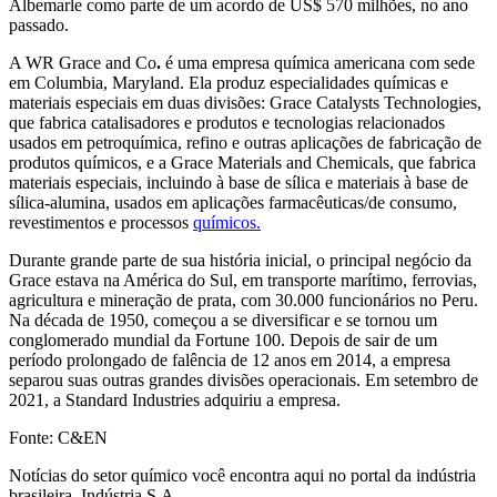
Albemarle como parte de um acordo de US$ 570 milhões, no ano
passado.
A WR Grace and Co
.
é uma empresa química americana com sede
em Columbia, Maryland. Ela produz especialidades químicas e
materiais especiais em duas divisões: Grace Catalysts Technologies,
que fabrica catalisadores e produtos e tecnologias relacionados
usados ​​em petroquímica, refino e outras aplicações de fabricação de
produtos químicos, e a Grace Materials and Chemicals, que fabrica
materiais especiais, incluindo à base de sílica e materiais à base de
sílica-alumina, usados ​​em aplicações farmacêuticas/de consumo,
revestimentos e processos
químicos
.
Durante grande parte de sua história inicial, o principal negócio da
Grace estava na América do Sul, em transporte marítimo, ferrovias,
agricultura e mineração de prata, com 30.000 funcionários no Peru.
Na década de 1950, começou a se diversificar e se tornou um
conglomerado mundial da Fortune 100. Depois de sair de um
período prolongado de falência de 12 anos em 2014, a empresa
separou suas outras grandes divisões operacionais. Em setembro de
2021, a Standard Industries adquiriu a empresa.
Fonte: C&EN
Notícias do setor químico você encontra aqui no portal da indústria
brasileira, Indústria S.A.