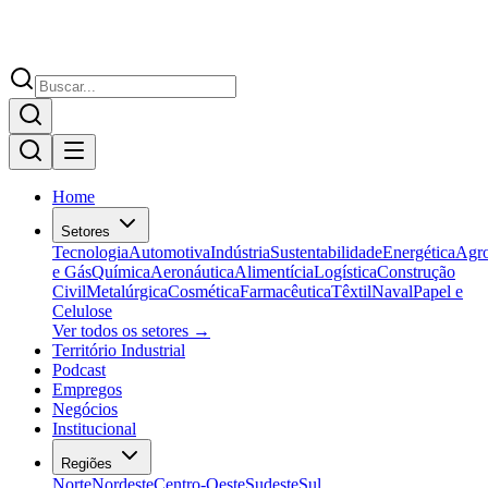
Home
Setores
Tecnologia
Automotiva
Indústria
Sustentabilidade
Energética
Agr
e Gás
Química
Aeronáutica
Alimentícia
Logística
Construção
Civil
Metalúrgica
Cosmética
Farmacêutica
Têxtil
Naval
Papel e
Celulose
Ver todos os setores →
Território Industrial
Podcast
Empregos
Negócios
Institucional
Regiões
Norte
Nordeste
Centro-Oeste
Sudeste
Sul