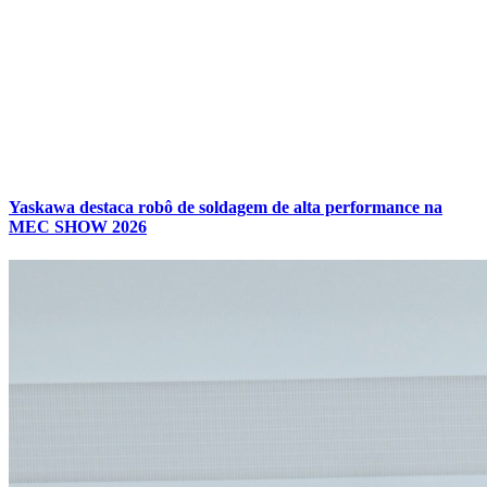
Yaskawa destaca robô de soldagem de alta performance na
MEC SHOW 2026