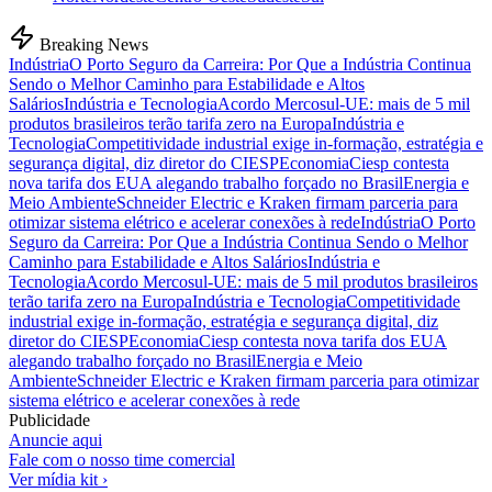
Breaking News
Indústria
O Porto Seguro da Carreira: Por Que a Indústria Continua
Sendo o Melhor Caminho para Estabilidade e Altos
Salários
Indústria e Tecnologia
Acordo Mercosul-UE: mais de 5 mil
produtos brasileiros terão tarifa zero na Europa
Indústria e
Tecnologia
Competitividade industrial exige in-formação, estratégia e
segurança digital, diz diretor do CIESP
Economia
Ciesp contesta
nova tarifa dos EUA alegando trabalho forçado no Brasil
Energia e
Meio Ambiente
Schneider Electric e Kraken firmam parceria para
otimizar sistema elétrico e acelerar conexões à rede
Indústria
O Porto
Seguro da Carreira: Por Que a Indústria Continua Sendo o Melhor
Caminho para Estabilidade e Altos Salários
Indústria e
Tecnologia
Acordo Mercosul-UE: mais de 5 mil produtos brasileiros
terão tarifa zero na Europa
Indústria e Tecnologia
Competitividade
industrial exige in-formação, estratégia e segurança digital, diz
diretor do CIESP
Economia
Ciesp contesta nova tarifa dos EUA
alegando trabalho forçado no Brasil
Energia e Meio
Ambiente
Schneider Electric e Kraken firmam parceria para otimizar
sistema elétrico e acelerar conexões à rede
Publicidade
Anuncie aqui
Fale com o nosso time comercial
Ver mídia kit ›