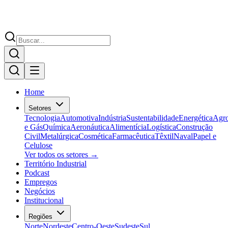
Home
Setores
Tecnologia
Automotiva
Indústria
Sustentabilidade
Energética
Agr
e Gás
Química
Aeronáutica
Alimentícia
Logística
Construção
Civil
Metalúrgica
Cosmética
Farmacêutica
Têxtil
Naval
Papel e
Celulose
Ver todos os setores →
Território Industrial
Podcast
Empregos
Negócios
Institucional
Regiões
Norte
Nordeste
Centro-Oeste
Sudeste
Sul