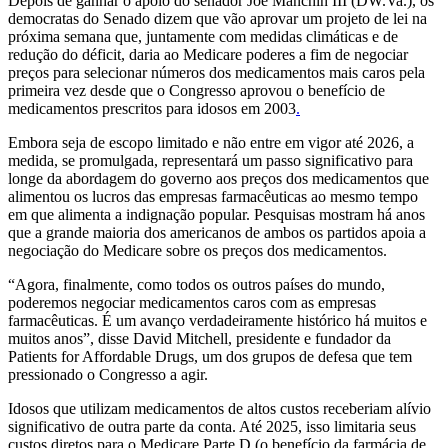
Depois de ganhar o apoio do senador Joe Manchin III (DW.Va.), os
democratas do Senado dizem que vão aprovar um projeto de lei na
próxima semana que, juntamente com medidas climáticas e de
redução do déficit, daria ao Medicare poderes a fim de negociar
preços para selecionar números dos medicamentos mais caros pela
primeira vez desde que o Congresso aprovou o benefício de
medicamentos prescritos para idosos em 2003
.
Embora seja de escopo limitado e não entre em vigor até 2026, a
medida, se promulgada, representará um passo significativo para
longe da abordagem do governo aos preços dos medicamentos que
alimentou os lucros das empresas farmacêuticas ao mesmo tempo
em que alimenta a indignação popular. Pesquisas mostram há anos
que a grande maioria dos americanos de ambos os partidos apoia a
negociação do Medicare sobre os preços dos medicamentos.
“Agora, finalmente, como todos os outros países do mundo,
poderemos negociar medicamentos caros com as empresas
farmacêuticas. É um avanço verdadeiramente histórico há muitos e
muitos anos”, disse David Mitchell, presidente e fundador da
Patients for Affordable Drugs, um dos grupos de defesa que tem
pressionado o Congresso a agir.
Idosos que utilizam medicamentos de altos custos receberiam alívio
significativo de outra parte da conta. Até 2025, isso limitaria seus
custos diretos para o Medicare Parte D (o benefício da farmácia de