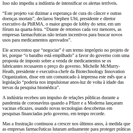
Isso não impediu a indústria de intensificar os
alertas terríveis.
“Este projeto vai dizimar a esperança de cura do câncer e outras
doenças mortais”, declarou Stephen Ubl, presidente e diretor
executivo da PhRMA, o maior grupo de lobby do setor, em um
fórum na quarta-feira. “Diante de retornos cada vez menores, as
empresas farmacêuticas não teriam incentivos para buscar novos
usos para medicamentos aprovados”.
Ele acrescentou que “negociar” é um termo impróprio no projeto de
lei, porque “o baralho está empilhado” a favor do governo com uma
proposta de imposto sobre a venda de medicamentos se os
fabricantes recusarem o preço do governo. Michelle McMurry-
Heath, presidente e executiva-chefe da Biotechnology Innovation
Organization, disse em um comunicado à imprensa este mês que a
legislação “poderia nos impulsionar anos-luz de volta à idade das
trevas da pesquisa biomédica”.
A indústria recebeu um impulso de relações públicas durante a
pandemia de coronavírus quando a Pfizer e a Moderna lançaram
vacinas eficazes, usando novas tecnologias descobertas em
pesquisas financiadas pelo governo, em tempo recorde.
Mas a frustração continuou a crescer nos últimos anos, à medida que
as empresas farmacêuticas lutaram arduamente para proteger práticas