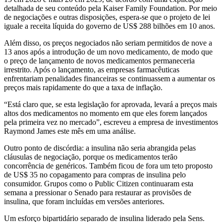
detalhada de seu conteúdo pela Kaiser Family Foundation. Por meio
de negociações e outras disposições, espera-se que o projeto de lei
iguale a receita líquida do governo de US$ 288 bilhões em 10 anos.
Além disso, os preços negociados não seriam permitidos de nove a
13 anos após a introdução de um novo medicamento, de modo que
o preço de lançamento de novos medicamentos permaneceria
irrestrito. Após o lançamento, as empresas farmacêuticas
enfrentariam
penalidades financeiras se continuassem a aumentar os
preços mais rapidamente do que a taxa de inflação.
“Está claro que, se esta legislação for aprovada, levará a preços mais
altos dos medicamentos no momento em que eles forem lançados
pela primeira vez no mercado”, escreveu a empresa de investimentos
Raymond James este mês em uma análise.
Outro ponto de discórdia: a insulina não seria abrangida pelas
cláusulas de negociação, porque os medicamentos terão
concorrência de genéricos. Também ficou de fora um teto proposto
de US$ 35 no copagamento para compras de insulina pelo
consumidor. Grupos como o Public Citizen continuaram esta
semana a pressionar o Senado para restaurar as provisões de
insulina, que foram incluídas em versões anteriores.
Um esforço bipartidário separado de insulina liderado pela Sens.