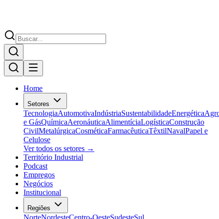
Home
Setores
Tecnologia
Automotiva
Indústria
Sustentabilidade
Energética
Agr
e Gás
Química
Aeronáutica
Alimentícia
Logística
Construção
Civil
Metalúrgica
Cosmética
Farmacêutica
Têxtil
Naval
Papel e
Celulose
Ver todos os setores →
Território Industrial
Podcast
Empregos
Negócios
Institucional
Regiões
Norte
Nordeste
Centro-Oeste
Sudeste
Sul