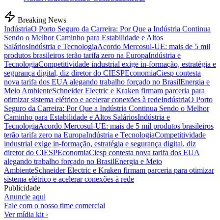
Breaking News
Indústria
O Porto Seguro da Carreira: Por Que a Indústria Continua
Sendo o Melhor Caminho para Estabilidade e Altos
Salários
Indústria e Tecnologia
Acordo Mercosul-UE: mais de 5 mil
produtos brasileiros terão tarifa zero na Europa
Indústria e
Tecnologia
Competitividade industrial exige in-formação, estratégia e
segurança digital, diz diretor do CIESP
Economia
Ciesp contesta
nova tarifa dos EUA alegando trabalho forçado no Brasil
Energia e
Meio Ambiente
Schneider Electric e Kraken firmam parceria para
otimizar sistema elétrico e acelerar conexões à rede
Indústria
O Porto
Seguro da Carreira: Por Que a Indústria Continua Sendo o Melhor
Caminho para Estabilidade e Altos Salários
Indústria e
Tecnologia
Acordo Mercosul-UE: mais de 5 mil produtos brasileiros
terão tarifa zero na Europa
Indústria e Tecnologia
Competitividade
industrial exige in-formação, estratégia e segurança digital, diz
diretor do CIESP
Economia
Ciesp contesta nova tarifa dos EUA
alegando trabalho forçado no Brasil
Energia e Meio
Ambiente
Schneider Electric e Kraken firmam parceria para otimizar
sistema elétrico e acelerar conexões à rede
Publicidade
Anuncie aqui
Fale com o nosso time comercial
Ver mídia kit ›