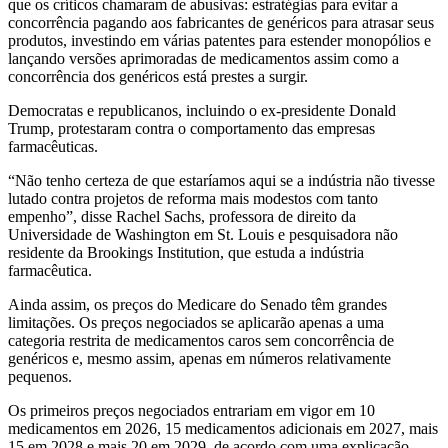
que os críticos chamaram de abusivas: estratégias
para evitar a
concorrência pagando aos fabricantes de genéricos para atrasar seus
produtos, investindo em várias patentes para estender monopólios e
lançando versões aprimoradas de medicamentos assim como a
concorrência dos genéricos está prestes a surgir.
Democratas e republicanos, incluindo o ex-presidente Donald
Trump, protestaram contra o comportamento das empresas
farmacêuticas.
“Não tenho certeza de que estaríamos aqui se a indústria não tivesse
lutado contra projetos de reforma mais modestos com tanto
empenho”, disse Rachel Sachs, professora de direito da
Universidade de Washington em St. Louis e pesquisadora não
residente da Brookings Institution, que estuda a indústria
farmacêutica.
Ainda assim, os preços do Medicare do Senado têm grandes
limitações. Os preços negociados se aplicarão apenas a uma
categoria restrita de medicamentos caros sem concorrência de
genéricos e, mesmo assim, apenas em números relativamente
pequenos.
Os primeiros preços negociados entrariam em vigor em 10
medicamentos em 2026, 15 medicamentos adicionais em 2027, mais
15 em 2028 e mais 20 em 2029, de acordo com uma explicação