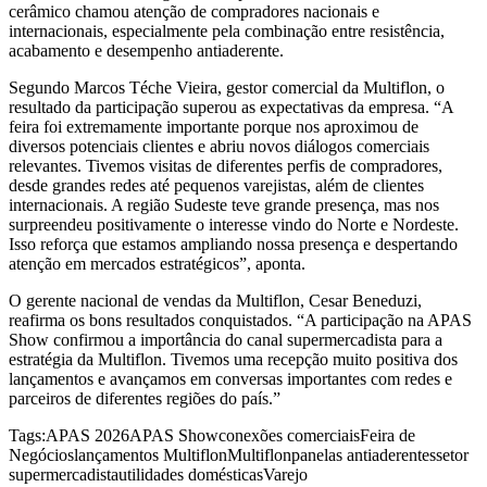
cerâmico chamou atenção de compradores nacionais e
internacionais, especialmente pela combinação entre resistência,
acabamento e desempenho antiaderente.
Segundo Marcos Téche Vieira, gestor comercial da Multiflon, o
resultado da participação superou as expectativas da empresa. “A
feira foi extremamente importante porque nos aproximou de
diversos potenciais clientes e abriu novos diálogos comerciais
relevantes. Tivemos visitas de diferentes perfis de compradores,
desde grandes redes até pequenos varejistas, além de clientes
internacionais. A região Sudeste teve grande presença, mas nos
surpreendeu positivamente o interesse vindo do Norte e Nordeste.
Isso reforça que estamos ampliando nossa presença e despertando
atenção em mercados estratégicos”, aponta.
O gerente nacional de vendas da Multiflon, Cesar Beneduzi,
reafirma os bons resultados conquistados. “A participação na APAS
Show confirmou a importância do canal supermercadista para a
estratégia da Multiflon. Tivemos uma recepção muito positiva dos
lançamentos e avançamos em conversas importantes com redes e
parceiros de diferentes regiões do país.”
Tags:
APAS 2026
APAS Show
conexões comerciais
Feira de
Negócios
lançamentos Multiflon
Multiflon
panelas antiaderentes
setor
supermercadista
utilidades domésticas
Varejo