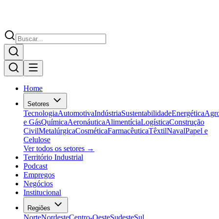
Home
Setores
Tecnologia
Automotiva
Indústria
Sustentabilidade
Energética
Agr
e Gás
Química
Aeronáutica
Alimentícia
Logística
Construção
Civil
Metalúrgica
Cosmética
Farmacêutica
Têxtil
Naval
Papel e
Celulose
Ver todos os setores →
Território Industrial
Podcast
Empregos
Negócios
Institucional
Regiões
Norte
Nordeste
Centro-Oeste
Sudeste
Sul