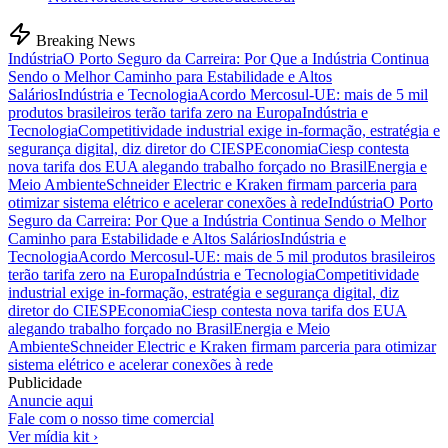
Breaking News
Indústria
O Porto Seguro da Carreira: Por Que a Indústria Continua
Sendo o Melhor Caminho para Estabilidade e Altos
Salários
Indústria e Tecnologia
Acordo Mercosul-UE: mais de 5 mil
produtos brasileiros terão tarifa zero na Europa
Indústria e
Tecnologia
Competitividade industrial exige in-formação, estratégia e
segurança digital, diz diretor do CIESP
Economia
Ciesp contesta
nova tarifa dos EUA alegando trabalho forçado no Brasil
Energia e
Meio Ambiente
Schneider Electric e Kraken firmam parceria para
otimizar sistema elétrico e acelerar conexões à rede
Indústria
O Porto
Seguro da Carreira: Por Que a Indústria Continua Sendo o Melhor
Caminho para Estabilidade e Altos Salários
Indústria e
Tecnologia
Acordo Mercosul-UE: mais de 5 mil produtos brasileiros
terão tarifa zero na Europa
Indústria e Tecnologia
Competitividade
industrial exige in-formação, estratégia e segurança digital, diz
diretor do CIESP
Economia
Ciesp contesta nova tarifa dos EUA
alegando trabalho forçado no Brasil
Energia e Meio
Ambiente
Schneider Electric e Kraken firmam parceria para otimizar
sistema elétrico e acelerar conexões à rede
Publicidade
Anuncie aqui
Fale com o nosso time comercial
Ver mídia kit ›