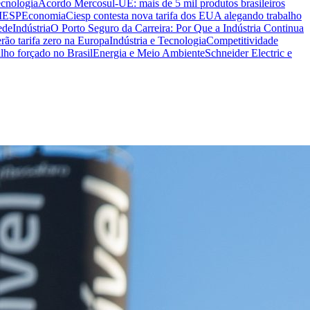
ecnologia
Acordo Mercosul-UE: mais de 5 mil produtos brasileiros
CIESP
Economia
Ciesp contesta nova tarifa dos EUA alegando trabalho
ede
Indústria
O Porto Seguro da Carreira: Por Que a Indústria Continua
rão tarifa zero na Europa
Indústria e Tecnologia
Competitividade
lho forçado no Brasil
Energia e Meio Ambiente
Schneider Electric e