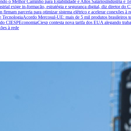
endo o Melhor Caminho para Estabilidade e Altos Salários
Indústria e T
trial exige in-formação, estratégia e segurança digital, diz diretor do 
n firmam parceria para otimizar sistema elétrico e acelerar conexões à r
 e Tecnologia
Acordo Mercosul-UE: mais de 5 mil produtos brasileiros te
or do CIESP
Economia
Ciesp contesta nova tarifa dos EUA alegando traba
xões à rede