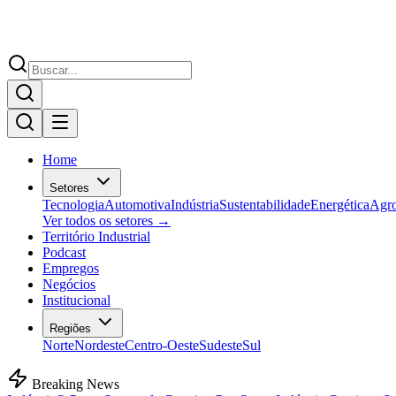
Home
Setores
Tecnologia
Automotiva
Indústria
Sustentabilidade
Energética
Agr
Ver todos os setores →
Território Industrial
Podcast
Empregos
Negócios
Institucional
Regiões
Norte
Nordeste
Centro-Oeste
Sudeste
Sul
Breaking News