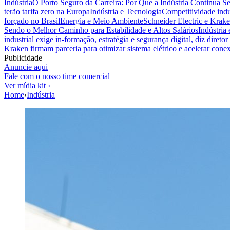
Indústria
O Porto Seguro da Carreira: Por Que a Indústria Continua S
terão tarifa zero na Europa
Indústria e Tecnologia
Competitividade indus
forçado no Brasil
Energia e Meio Ambiente
Schneider Electric e Krake
Sendo o Melhor Caminho para Estabilidade e Altos Salários
Indústria
industrial exige in-formação, estratégia e segurança digital, diz diret
Kraken firmam parceria para otimizar sistema elétrico e acelerar cone
Publicidade
Anuncie aqui
Fale com o nosso time comercial
Ver mídia kit ›
Home
›
Indústria