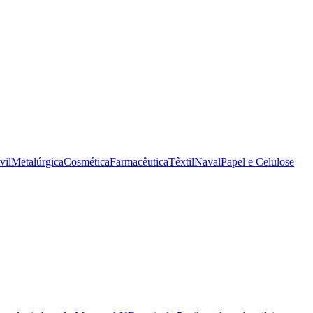
vil
Metalúrgica
Cosmética
Farmacêutica
Têxtil
Naval
Papel e Celulose