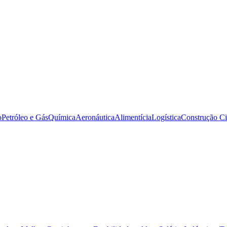
o
Petróleo e Gás
Química
Aeronáutica
Alimentícia
Logística
Construção Ci