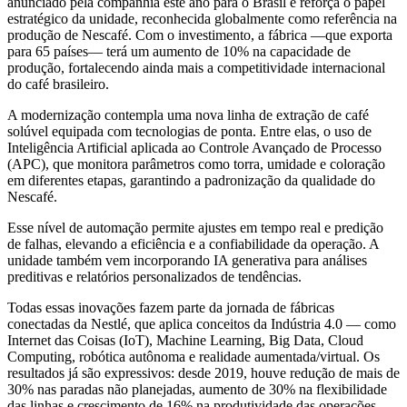
anunciado pela companhia este ano para o Brasil e reforça o papel
estratégico da unidade, reconhecida globalmente como referência na
produção de Nescafé. Com o investimento, a fábrica —que exporta
para 65 países— terá um aumento de 10% na capacidade de
produção, fortalecendo ainda mais a competitividade internacional
do café brasileiro.
A modernização contempla uma nova linha de extração de café
solúvel equipada com tecnologias de ponta. Entre elas, o uso de
Inteligência Artificial aplicada ao Controle Avançado de Processo
(APC), que monitora parâmetros como torra, umidade e coloração
em diferentes etapas, garantindo a padronização da qualidade do
Nescafé.
Esse nível de automação permite ajustes em tempo real e predição
de falhas, elevando a eficiência e a confiabilidade da operação. A
unidade também vem incorporando IA generativa para análises
preditivas e relatórios personalizados de tendências.
Todas essas inovações fazem parte da jornada de fábricas
conectadas da Nestlé, que aplica conceitos da Indústria 4.0 — como
Internet das Coisas (IoT), Machine Learning, Big Data, Cloud
Computing, robótica autônoma e realidade aumentada/virtual. Os
resultados já são expressivos: desde 2019, houve redução de mais de
30% nas paradas não planejadas, aumento de 30% na flexibilidade
das linhas e crescimento de 16% na produtividade das operações