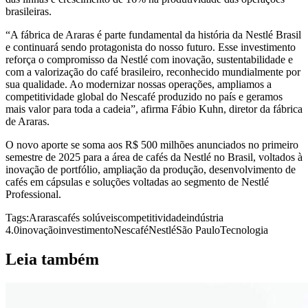
brasileiras.
“A fábrica de Araras é parte fundamental da história da Nestlé Brasil
e continuará sendo protagonista do nosso futuro. Esse investimento
reforça o compromisso da Nestlé com inovação, sustentabilidade e
com a valorização do café brasileiro, reconhecido mundialmente por
sua qualidade. Ao modernizar nossas operações, ampliamos a
competitividade global do Nescafé produzido no país e geramos
mais valor para toda a cadeia”, afirma Fábio Kuhn, diretor da fábrica
de Araras.
O novo aporte se soma aos R$ 500 milhões anunciados no primeiro
semestre de 2025 para a área de cafés da Nestlé no Brasil, voltados à
inovação de portfólio, ampliação da produção, desenvolvimento de
cafés em cápsulas e soluções voltadas ao segmento de Nestlé
Professional.
Tags:
Araras
cafés solúveis
competitividade
indústria
4.0
inovação
investimento
Nescafé
Nestlé
São Paulo
Tecnologia
Leia também