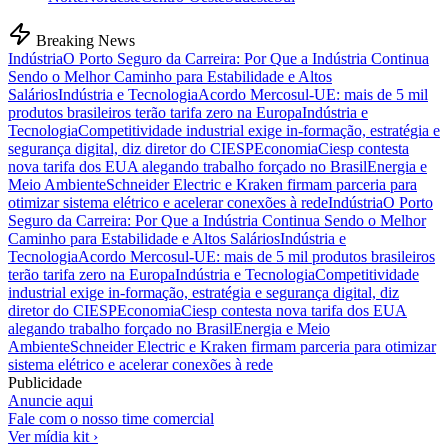
Breaking News
Indústria
O Porto Seguro da Carreira: Por Que a Indústria Continua
Sendo o Melhor Caminho para Estabilidade e Altos
Salários
Indústria e Tecnologia
Acordo Mercosul-UE: mais de 5 mil
produtos brasileiros terão tarifa zero na Europa
Indústria e
Tecnologia
Competitividade industrial exige in-formação, estratégia e
segurança digital, diz diretor do CIESP
Economia
Ciesp contesta
nova tarifa dos EUA alegando trabalho forçado no Brasil
Energia e
Meio Ambiente
Schneider Electric e Kraken firmam parceria para
otimizar sistema elétrico e acelerar conexões à rede
Indústria
O Porto
Seguro da Carreira: Por Que a Indústria Continua Sendo o Melhor
Caminho para Estabilidade e Altos Salários
Indústria e
Tecnologia
Acordo Mercosul-UE: mais de 5 mil produtos brasileiros
terão tarifa zero na Europa
Indústria e Tecnologia
Competitividade
industrial exige in-formação, estratégia e segurança digital, diz
diretor do CIESP
Economia
Ciesp contesta nova tarifa dos EUA
alegando trabalho forçado no Brasil
Energia e Meio
Ambiente
Schneider Electric e Kraken firmam parceria para otimizar
sistema elétrico e acelerar conexões à rede
Publicidade
Anuncie aqui
Fale com o nosso time comercial
Ver mídia kit ›