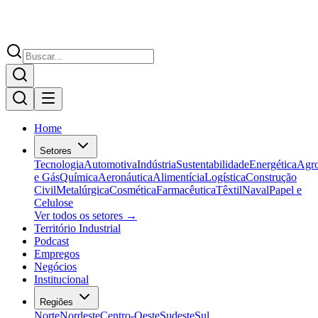
Home
Setores
Tecnologia
Automotiva
Indústria
Sustentabilidade
Energética
Agr
e Gás
Química
Aeronáutica
Alimentícia
Logística
Construção
Civil
Metalúrgica
Cosmética
Farmacêutica
Têxtil
Naval
Papel e
Celulose
Ver todos os setores →
Território Industrial
Podcast
Empregos
Negócios
Institucional
Regiões
Norte
Nordeste
Centro-Oeste
Sudeste
Sul