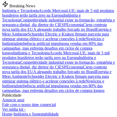
Breaking News
Indústria e Tecnologia
Acordo Mercosul-UE: mais de 5 mil produtos
brasileiros terão tarifa zero na Europa
Indústria e
Tecnologia
Competitividade industrial exige in-formação, estratégia e
segurança digital, diz diretor do CIESP
Economia
Ciesp contesta
nova tarifa dos EUA alegando trabalho forçado no Brasil
Energia e
Meio Ambiente
Schneider Electric e Kraken firmam parceria para
otimizar sistema elétrico e acelerar conexões à rede
Negócios e
Indústria
Inteligência artificial impulsiona vendas em 80% das
campanhas, mas enfrenta desafios em ciclos de compra
longos
Indústria e Tecnologia
Acordo Mercosul-UE: mais de 5 mil
produtos brasileiros terão tarifa zero na Europa
Indústria e
Tecnologia
Competitividade industrial exige in-formação, estratégia e
segurança digital, diz diretor do CIESP
Economia
Ciesp contesta
nova tarifa dos EUA alegando trabalho forçado no Brasil
Energia e
Meio Ambiente
Schneider Electric e Kraken firmam parceria para
otimizar sistema elétrico e acelerar conexões à rede
Negócios e
Indústria
Inteligência artificial impulsiona vendas em 80% das
campanhas, mas enfrenta desafios em ciclos de compra longos
Publicidade
Anuncie aqui
Fale com o nosso time comercial
Ver mídia kit ›
Home
›
Indústria e Sustentabilidade