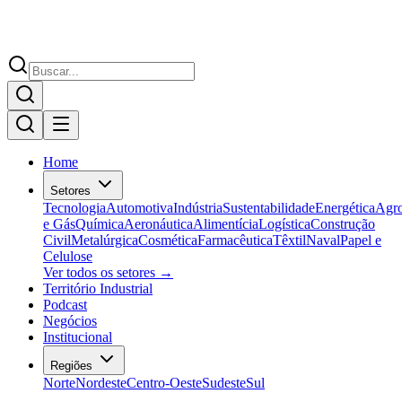
Home
Setores
Tecnologia
Automotiva
Indústria
Sustentabilidade
Energética
Agr
e Gás
Química
Aeronáutica
Alimentícia
Logística
Construção
Civil
Metalúrgica
Cosmética
Farmacêutica
Têxtil
Naval
Papel e
Celulose
Ver todos os setores →
Território Industrial
Podcast
Negócios
Institucional
Regiões
Norte
Nordeste
Centro-Oeste
Sudeste
Sul