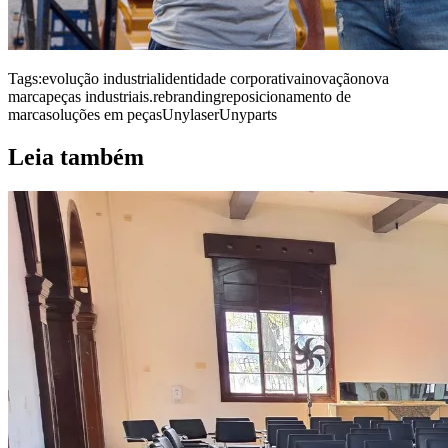
Tags:
evolução industrial
identidade corporativa
inovação
nova
marca
peças industriais.
rebranding
reposicionamento de
marca
soluções em peças
Unylaser
Unyparts
Leia também