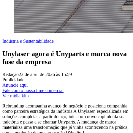
Indústria e Sustentabilidade
Unylaser agora é Unyparts e marca nova
fase da empresa
Redação
23 de abril de 2026 às 15:59
Publicidade
Anuncie aqui
Fale com o nosso time comercial
Ver mídia kit ›
Rebranding acompanha avanço do negócio e posiciona companhia
como parceira estratégica da indústria A Unylaser, especializada em
soluções completas a partir do aço, inicia um novo capítulo da sua
trajetória e passa a se chamar Unyparts. A mudança de marca
materializa uma transformação que já vinha acontecendo na prática,
com a evolução de uma operação [&hellip;]