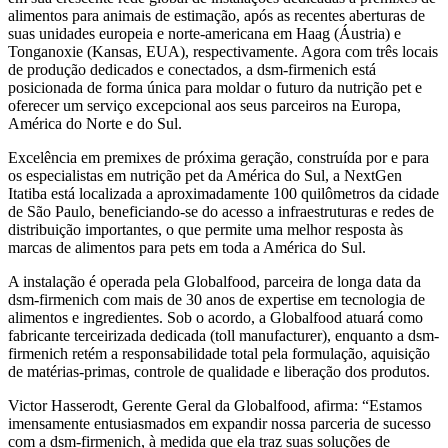
alimentos para animais de estimação, após as recentes aberturas de
suas unidades europeia e norte-americana em Haag (Áustria) e
Tonganoxie (Kansas, EUA), respectivamente. Agora com três locais
de produção dedicados e conectados, a dsm-firmenich está
posicionada de forma única para moldar o futuro da nutrição pet e
oferecer um serviço excepcional aos seus parceiros na Europa,
América do Norte e do Sul.
Excelência em premixes de próxima geração, construída por e para
os especialistas em nutrição pet da América do Sul, a NextGen
Itatiba está localizada a aproximadamente 100 quilômetros da cidade
de São Paulo, beneficiando-se do acesso a infraestruturas e redes de
distribuição importantes, o que permite uma melhor resposta às
marcas de alimentos para pets em toda a América do Sul.
A instalação é operada pela Globalfood, parceira de longa data da
dsm-firmenich com mais de 30 anos de expertise em tecnologia de
alimentos e ingredientes. Sob o acordo, a Globalfood atuará como
fabricante terceirizada dedicada (toll manufacturer), enquanto a dsm-
firmenich retém a responsabilidade total pela formulação, aquisição
de matérias-primas, controle de qualidade e liberação dos produtos.
Victor Hasserodt, Gerente Geral da Globalfood, afirma: “Estamos
imensamente entusiasmados em expandir nossa parceria de sucesso
com a dsm-firmenich, à medida que ela traz suas soluções de