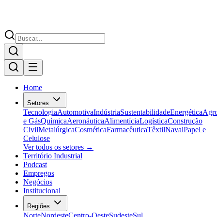
Home
Setores
Tecnologia
Automotiva
Indústria
Sustentabilidade
Energética
Agr
e Gás
Química
Aeronáutica
Alimentícia
Logística
Construção
Civil
Metalúrgica
Cosmética
Farmacêutica
Têxtil
Naval
Papel e
Celulose
Ver todos os setores →
Território Industrial
Podcast
Empregos
Negócios
Institucional
Regiões
Norte
Nordeste
Centro-Oeste
Sudeste
Sul