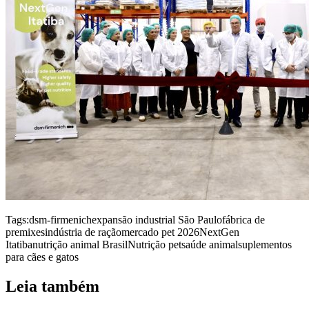
Tags:
dsm-firmenich
expansão industrial São Paulo
fábrica de
premixes
indústria de ração
mercado pet 2026
NextGen
Itatiba
nutrição animal Brasil
Nutrição pet
saúde animal
suplementos
para cães e gatos
Leia também