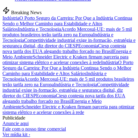
Breaking News
Indústria
O Porto Seguro da Carreira: Por Que a Indústria Continua
Sendo o Melhor Caminho para Estabilidade e Altos
Salários
Indústria e Tecnologia
Acordo Mercosul-UE: mais de 5 mil
produtos brasileiros terão tarifa zero na Europa
Indústria e
Tecnologia
Competitividade industrial exige in-formação, estratégia e
segurança digital, diz diretor do CIESP
Economia
Ciesp contesta
nova tarifa dos EUA alegando trabalho forçado no Brasil
Energia e
Meio Ambiente
Schneider Electric e Kraken firmam parceria para
otimizar sistema elétrico e acelerar conexões à rede
Indústria
O Porto
Seguro da Carreira: Por Que a Indústria Continua Sendo o Melhor
Caminho para Estabilidade e Altos Salários
Indústria e
Tecnologia
Acordo Mercosul-UE: mais de 5 mil produtos brasileiros
terão tarifa zero na Europa
Indústria e Tecnologia
Competitividade
industrial exige in-formação, estratégia e segurança digital, diz
diretor do CIESP
Economia
Ciesp contesta nova tarifa dos EUA
alegando trabalho forçado no Brasil
Energia e Meio
Ambiente
Schneider Electric e Kraken firmam parceria para otimizar
sistema elétrico e acelerar conexões à rede
Publicidade
Anuncie aqui
Fale com o nosso time comercial
Ver mídia kit ›