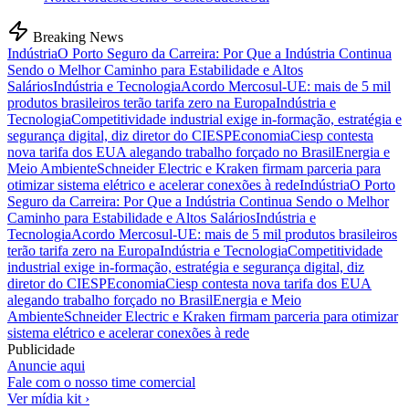
Breaking News
Indústria
O Porto Seguro da Carreira: Por Que a Indústria Continua
Sendo o Melhor Caminho para Estabilidade e Altos
Salários
Indústria e Tecnologia
Acordo Mercosul-UE: mais de 5 mil
produtos brasileiros terão tarifa zero na Europa
Indústria e
Tecnologia
Competitividade industrial exige in-formação, estratégia e
segurança digital, diz diretor do CIESP
Economia
Ciesp contesta
nova tarifa dos EUA alegando trabalho forçado no Brasil
Energia e
Meio Ambiente
Schneider Electric e Kraken firmam parceria para
otimizar sistema elétrico e acelerar conexões à rede
Indústria
O Porto
Seguro da Carreira: Por Que a Indústria Continua Sendo o Melhor
Caminho para Estabilidade e Altos Salários
Indústria e
Tecnologia
Acordo Mercosul-UE: mais de 5 mil produtos brasileiros
terão tarifa zero na Europa
Indústria e Tecnologia
Competitividade
industrial exige in-formação, estratégia e segurança digital, diz
diretor do CIESP
Economia
Ciesp contesta nova tarifa dos EUA
alegando trabalho forçado no Brasil
Energia e Meio
Ambiente
Schneider Electric e Kraken firmam parceria para otimizar
sistema elétrico e acelerar conexões à rede
Publicidade
Anuncie aqui
Fale com o nosso time comercial
Ver mídia kit ›