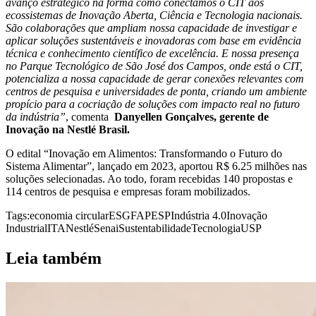
avanço estratégico na forma como conectamos o CIT aos
ecossistemas de Inovação Aberta, Ciência e Tecnologia nacionais.
São colaborações que ampliam nossa capacidade de investigar e
aplicar soluções sustentáveis e inovadoras com base em evidência
técnica e conhecimento científico de excelência. E nossa presença
no Parque Tecnológico de São José dos Campos, onde está o CIT,
potencializa a nossa capacidade de gerar conexões relevantes com
centros de pesquisa e universidades de ponta, criando um ambiente
propício para a cocriação de soluções com impacto real no futuro
da indústria”
, comenta
Danyellen Gonçalves,
gerente de
Inovação na Nestlé Brasil.
O edital “Inovação em Alimentos: Transformando o Futuro do
Sistema Alimentar”, lançado em 2023, aportou R$ 6.25 milhões nas
soluções selecionadas. Ao todo, foram recebidas 140 propostas e
114 centros de pesquisa e empresas foram mobilizados.
Tags:
economia circular
ESG
FAPESP
Indústria 4.0
Inovação
Industrial
ITA
Nestlé
Senai
Sustentabilidade
Tecnologia
USP
Leia também