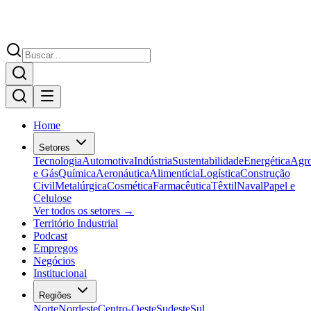
Home
Setores
Tecnologia
Automotiva
Indústria
Sustentabilidade
Energética
Agr
e Gás
Química
Aeronáutica
Alimentícia
Logística
Construção
Civil
Metalúrgica
Cosmética
Farmacêutica
Têxtil
Naval
Papel e
Celulose
Ver todos os setores →
Território Industrial
Podcast
Empregos
Negócios
Institucional
Regiões
Norte
Nordeste
Centro-Oeste
Sudeste
Sul