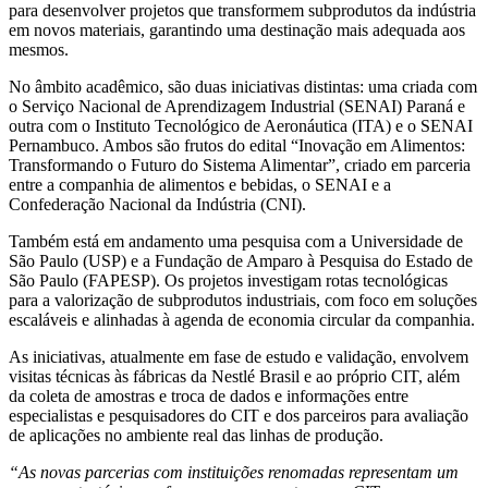
para desenvolver projetos que transformem subprodutos da indústria
em novos materiais, garantindo uma destinação mais adequada aos
mesmos.
No âmbito acadêmico, são duas iniciativas distintas: uma criada com
o Serviço Nacional de Aprendizagem Industrial (SENAI) Paraná e
outra com o Instituto Tecnológico de Aeronáutica (ITA) e o SENAI
Pernambuco. Ambos são frutos do edital “Inovação em Alimentos:
Transformando o Futuro do Sistema Alimentar”, criado em parceria
entre a companhia de alimentos e bebidas, o SENAI e a
Confederação Nacional da Indústria (CNI).
Também está em andamento uma pesquisa com a Universidade de
São Paulo (USP) e a Fundação de Amparo à Pesquisa do Estado de
São Paulo (FAPESP). Os projetos investigam rotas tecnológicas
para a valorização de subprodutos industriais, com foco em soluções
escaláveis e alinhadas à agenda de economia circular da companhia.
As iniciativas, atualmente em fase de estudo e validação, envolvem
visitas técnicas às fábricas da Nestlé Brasil e ao próprio CIT, além
da coleta de amostras e troca de dados e informações entre
especialistas e pesquisadores do CIT e dos parceiros para avaliação
de aplicações no ambiente real das linhas de produção.
“As novas parcerias com instituições renomadas representam um