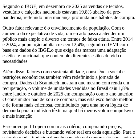
Segundo o IBGE, em dezembro de 2025 as vendas de tecidos,
vestuário e calçados nacionais estavam 19,8% abaixo da pré-
pandemia, refletindo uma mudança profunda nos hábitos de compra.
Outro fator relevante é o envelhecimento da população. Com o
aumento da expectativa de vida, o mercado passa a atender um
público mais amplo e diverso em termos de faixa etária. Entre 2014
e 2024, a população adulta cresceu 12,4%, segundo o IEMI com
base em dados do IBGE,o que exige das marcas uma adaptação
estética e funcional, que contemple diferentes estilos de vida e
necessidades.
Além disso, fatores como sustentabilidade, consciência social e
restrições econômicas também vêm redefinindo a jornada de
compra. Dados da Scanntech mostram que mesmo com renda em
recuperação, o volume de unidades vendidas no Brasil caiu 1,8%
entre janeiro e outubro de 2025 em comparação com o ano anterior.
O consumidor não deixou de comprar, mas está escolhendo melhor
e de forma mais criteriosa, contribuindo para uma nova lógica de
demanda para a indústria têxtil na qual há menos volume impulsivo
e mais intenção.
Esse novo perfil opera com mais critério, comparando preços,
revisitando decisões e buscando valor real em cada aquisição. Para o
setor de moda, tradicionalmente pautado pela renovação constante, o