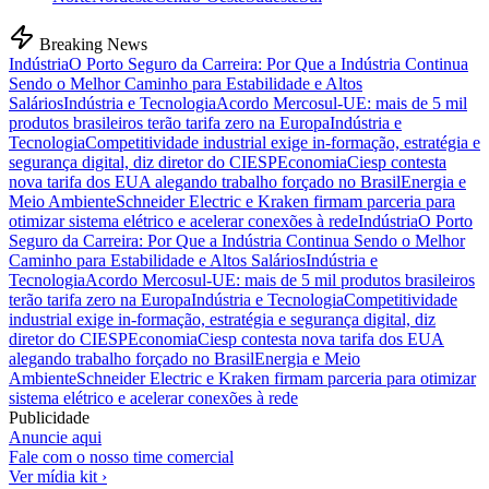
Breaking News
Indústria
O Porto Seguro da Carreira: Por Que a Indústria Continua
Sendo o Melhor Caminho para Estabilidade e Altos
Salários
Indústria e Tecnologia
Acordo Mercosul-UE: mais de 5 mil
produtos brasileiros terão tarifa zero na Europa
Indústria e
Tecnologia
Competitividade industrial exige in-formação, estratégia e
segurança digital, diz diretor do CIESP
Economia
Ciesp contesta
nova tarifa dos EUA alegando trabalho forçado no Brasil
Energia e
Meio Ambiente
Schneider Electric e Kraken firmam parceria para
otimizar sistema elétrico e acelerar conexões à rede
Indústria
O Porto
Seguro da Carreira: Por Que a Indústria Continua Sendo o Melhor
Caminho para Estabilidade e Altos Salários
Indústria e
Tecnologia
Acordo Mercosul-UE: mais de 5 mil produtos brasileiros
terão tarifa zero na Europa
Indústria e Tecnologia
Competitividade
industrial exige in-formação, estratégia e segurança digital, diz
diretor do CIESP
Economia
Ciesp contesta nova tarifa dos EUA
alegando trabalho forçado no Brasil
Energia e Meio
Ambiente
Schneider Electric e Kraken firmam parceria para otimizar
sistema elétrico e acelerar conexões à rede
Publicidade
Anuncie aqui
Fale com o nosso time comercial
Ver mídia kit ›