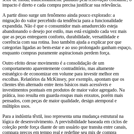
impacto é direto e cada compra precisa justificar sua relevância.
A partir disso surge um fenômeno ainda pouco explorado: a
migração do valor percebido da tendência para a funcionalidade
expandida. Não é que o consumidor mais amadurecido esteja
abandonando o desejo por estilo, mas está exigindo cada vez mais
que as peças entreguem conforto, durabilidade, versatilidade e
coerência com sua rotina. Isso também ajuda a explicar por que
categorias ligadas ao bem-estar e ao uso prolongado ganham espaço,
enquanto compras puramente aspiracionais perdem força.
Outro efeito desse movimento é a consolidação de um
comportamento aparentemente contraditório, mas altamente
estratégico de economizar em volume para investir melhor em
escolhas. Relatórios da McKinsey, por exemplo, apontam que os
clientes têm alternado entre itens básicos mais acessíveis e
investimentos pontuais em produtos de maior valor agregado. Na
prática, isso resulta em guarda-roupas mais enxutos, porém mais
pensados, com peças de maior qualidade, design atemporal e
múltiplos usos.
Para a indústria têxtil, isso representa uma mudança estrutural na
lógica de desenvolvimento. A previsibilidade baseada em ciclos de
coleção perde força diante de um usuário que transita entre canais,
compara preços em tempo real e redefine seu mix de compra