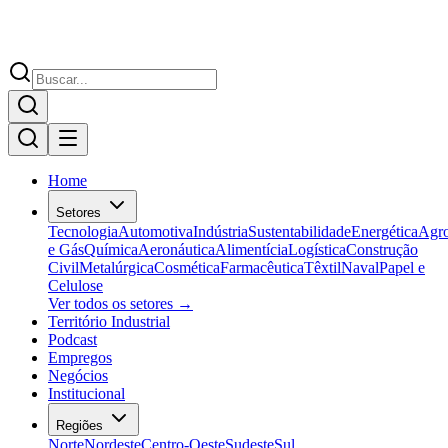
Home
Setores
Tecnologia
Automotiva
Indústria
Sustentabilidade
Energética
Agr
e Gás
Química
Aeronáutica
Alimentícia
Logística
Construção
Civil
Metalúrgica
Cosmética
Farmacêutica
Têxtil
Naval
Papel e
Celulose
Ver todos os setores →
Território Industrial
Podcast
Empregos
Negócios
Institucional
Regiões
Norte
Nordeste
Centro-Oeste
Sudeste
Sul