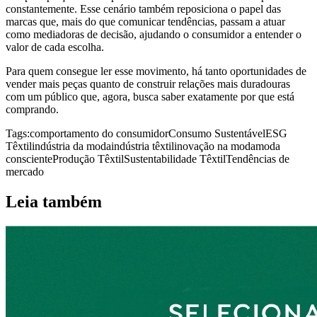
constantemente. Esse cenário também reposiciona o papel das
marcas que, mais do que comunicar tendências, passam a atuar
como mediadoras de decisão, ajudando o consumidor a entender o
valor de cada escolha.
Para quem consegue ler esse movimento, há tanto oportunidades de
vender mais peças quanto de construir relações mais duradouras
com um público que, agora, busca saber exatamente por que está
comprando.
Tags:
comportamento do consumidor
Consumo Sustentável
ESG
Têxtil
indústria da moda
indústria têxtil
inovação na moda
moda
consciente
Produção Têxtil
Sustentabilidade Têxtil
Tendências de
mercado
Leia também