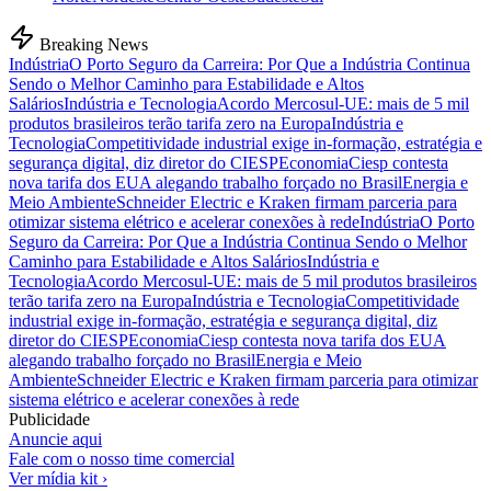
Breaking News
Indústria
O Porto Seguro da Carreira: Por Que a Indústria Continua
Sendo o Melhor Caminho para Estabilidade e Altos
Salários
Indústria e Tecnologia
Acordo Mercosul-UE: mais de 5 mil
produtos brasileiros terão tarifa zero na Europa
Indústria e
Tecnologia
Competitividade industrial exige in-formação, estratégia e
segurança digital, diz diretor do CIESP
Economia
Ciesp contesta
nova tarifa dos EUA alegando trabalho forçado no Brasil
Energia e
Meio Ambiente
Schneider Electric e Kraken firmam parceria para
otimizar sistema elétrico e acelerar conexões à rede
Indústria
O Porto
Seguro da Carreira: Por Que a Indústria Continua Sendo o Melhor
Caminho para Estabilidade e Altos Salários
Indústria e
Tecnologia
Acordo Mercosul-UE: mais de 5 mil produtos brasileiros
terão tarifa zero na Europa
Indústria e Tecnologia
Competitividade
industrial exige in-formação, estratégia e segurança digital, diz
diretor do CIESP
Economia
Ciesp contesta nova tarifa dos EUA
alegando trabalho forçado no Brasil
Energia e Meio
Ambiente
Schneider Electric e Kraken firmam parceria para otimizar
sistema elétrico e acelerar conexões à rede
Publicidade
Anuncie aqui
Fale com o nosso time comercial
Ver mídia kit ›