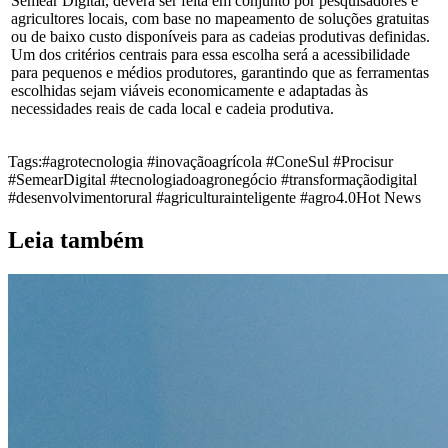
Semear Digital, deverá ser feita em conjunto por pesquisadores e
agricultores locais, com base no mapeamento de soluções gratuitas
ou de baixo custo disponíveis para as cadeias produtivas definidas.
Um dos critérios centrais para essa escolha será a acessibilidade
para pequenos e médios produtores, garantindo que as ferramentas
escolhidas sejam viáveis economicamente e adaptadas às
necessidades reais de cada local e cadeia produtiva.
Tags:
#agrotecnologia #inovaçãoagrícola #ConeSul #Procisur
#SemearDigital #tecnologiadoagronegócio #transformaçãodigital
#desenvolvimentorural #agriculturainteligente #agro4.0
Hot News
Leia também