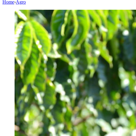
Home
›
Agro