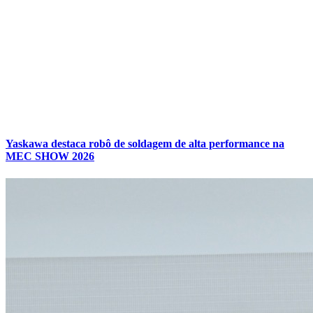
Yaskawa destaca robô de soldagem de alta performance na
MEC SHOW 2026