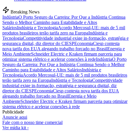
Breaking News
Indústria
O Porto Seguro da Carreira: Por Que a Indústria Continua
Sendo o Melhor Caminho para Estabilidade e Altos
Salários
Indústria e Tecnologia
Acordo Mercosul-UE: mais de 5 mil
produtos brasileiros terão tarifa zero na Europa
Indústria e
Tecnologia
Competitividade industrial exige in-formação, estratégia e
segurança digital, diz diretor do CIESP
Economia
Ciesp contesta
nova tarifa dos EUA alegando trabalho forçado no Brasil
Energia e
Meio Ambiente
Schneider Electric e Kraken firmam parceria para
otimizar sistema elétrico e acelerar conexões à rede
Indústria
O Porto
Seguro da Carreira: Por Que a Indústria Continua Sendo o Melhor
Caminho para Estabilidade e Altos Salários
Indústria e
Tecnologia
Acordo Mercosul-UE: mais de 5 mil produtos brasileiros
terão tarifa zero na Europa
Indústria e Tecnologia
Competitividade
industrial exige in-formação, estratégia e segurança digital, diz
diretor do CIESP
Economia
Ciesp contesta nova tarifa dos EUA
alegando trabalho forçado no Brasil
Energia e Meio
Ambiente
Schneider Electric e Kraken firmam parceria para otimizar
sistema elétrico e acelerar conexões à rede
Publicidade
Anuncie aqui
Fale com o nosso time comercial
Ver mídia kit ›