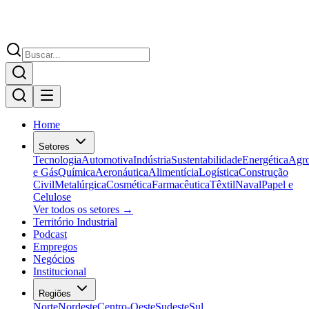
Home
Setores
Tecnologia
Automotiva
Indústria
Sustentabilidade
Energética
Agr
e Gás
Química
Aeronáutica
Alimentícia
Logística
Construção
Civil
Metalúrgica
Cosmética
Farmacêutica
Têxtil
Naval
Papel e
Celulose
Ver todos os setores →
Território Industrial
Podcast
Empregos
Negócios
Institucional
Regiões
Norte
Nordeste
Centro-Oeste
Sudeste
Sul