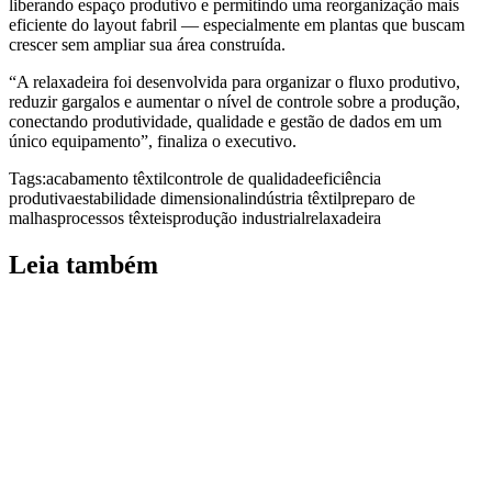
liberando espaço produtivo e permitindo uma reorganização mais
eficiente do layout fabril — especialmente em plantas que buscam
crescer sem ampliar sua área construída.
“A relaxadeira foi desenvolvida para organizar o fluxo produtivo,
reduzir gargalos e aumentar o nível de controle sobre a produção,
conectando produtividade, qualidade e gestão de dados em um
único equipamento”, finaliza o executivo.
Tags:
acabamento têxtil
controle de qualidade
eficiência
produtiva
estabilidade dimensional
indústria têxtil
preparo de
malhas
processos têxteis
produção industrial
relaxadeira
Leia também