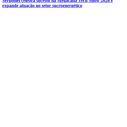
Sergomel celebra sucesso na Megacana Tech Show 2026 e
expande atuação no setor sucroenergético