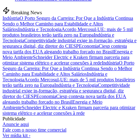
Breaking News
Indústria
O Porto Seguro da Carreira: Por Que a Indústria Continua
Sendo o Melhor Caminho para Estabilidade e Altos
Salários
Indústria e Tecnologia
Acordo Mercosul-UE: mais de 5 mil
produtos brasileiros terão tarifa zero na Europa
Indústria e
Tecnologia
Competitividade industrial exige in-formação, estratégia e
segurança digital, diz diretor do CIESP
Economia
Ciesp contesta
nova tarifa dos EUA alegando trabalho forçado no Brasil
Energia e
Meio Ambiente
Schneider Electric e Kraken firmam parceria para
otimizar sistema elétrico e acelerar conexões à rede
Indústria
O Porto
Seguro da Carreira: Por Que a Indústria Continua Sendo o Melhor
Caminho para Estabilidade e Altos Salários
Indústria e
Tecnologia
Acordo Mercosul-UE: mais de 5 mil produtos brasileiros
terão tarifa zero na Europa
Indústria e Tecnologia
Competitividade
industrial exige in-formação, estratégia e segurança digital, diz
diretor do CIESP
Economia
Ciesp contesta nova tarifa dos EUA
alegando trabalho forçado no Brasil
Energia e Meio
Ambiente
Schneider Electric e Kraken firmam parceria para otimizar
sistema elétrico e acelerar conexões à rede
Publicidade
Anuncie aqui
Fale com o nosso time comercial
Ver mídia kit ›