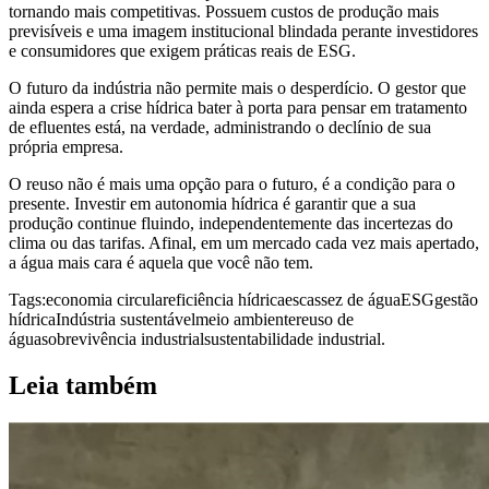
tornando mais competitivas. Possuem custos de produção mais
previsíveis e uma imagem institucional blindada perante investidores
e consumidores que exigem práticas reais de ESG.
O futuro da indústria não permite mais o desperdício. O gestor que
ainda espera a crise hídrica bater à porta para pensar em tratamento
de efluentes está, na verdade, administrando o declínio de sua
própria empresa.
O reuso não é mais uma opção para o futuro, é a condição para o
presente. Investir em autonomia hídrica é garantir que a sua
produção continue fluindo, independentemente das incertezas do
clima ou das tarifas. Afinal, em um mercado cada vez mais apertado,
a água mais cara é aquela que você não tem.
Tags:
economia circular
eficiência hídrica
escassez de água
ESG
gestão
hídrica
Indústria sustentável
meio ambiente
reuso de
água
sobrevivência industrial
sustentabilidade industrial.
Leia também