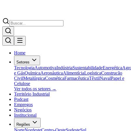
Home
Setores
Tecnologia
Automotiva
Indústria
Sustentabilidade
Energética
Agr
e Gás
Química
Aeronáutica
Alimentícia
Logística
Construção
Civil
Metalúrgica
Cosmética
Farmacêutica
Têxtil
Naval
Papel e
Celulose
Ver todos os setores →
Território Industrial
Podcast
Empregos
Negócios
Institucional
Regiões
Norte
Nordeste
Centro-Oeste
Sudeste
Sul