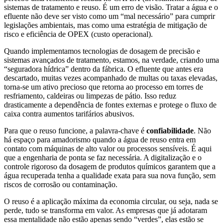
sistemas de tratamento e reuso. É um erro de visão. Tratar a água e o
efluente não deve ser visto como um “mal necessário” para cumprir
legislações ambientais, mas como uma estratégia de mitigação de
risco e eficiência de OPEX (custo operacional).
Quando implementamos tecnologias de dosagem de precisão e
sistemas avançados de tratamento, estamos, na verdade, criando uma
“seguradora hídrica” dentro da fábrica. O efluente que antes era
descartado, muitas vezes acompanhado de multas ou taxas elevadas,
torna-se um ativo precioso que retorna ao processo em torres de
resfriamento, caldeiras ou limpezas de pátio. Isso reduz
drasticamente a dependência de fontes externas e protege o fluxo de
caixa contra aumentos tarifários abusivos.
Para que o reuso funcione, a palavra-chave é
confiabilidade
. Não
há espaço para amadorismo quando a água de reuso entra em
contato com máquinas de alto valor ou processos sensíveis. É aqui
que a engenharia de ponta se faz necessária. A digitalização e o
controle rigoroso da dosagem de produtos químicos garantem que a
água recuperada tenha a qualidade exata para sua nova função, sem
riscos de corrosão ou contaminação.
O reuso é a aplicação máxima da economia circular, ou seja, nada se
perde, tudo se transforma em valor. As empresas que já adotaram
essa mentalidade não estão apenas sendo “verdes”, elas estão se