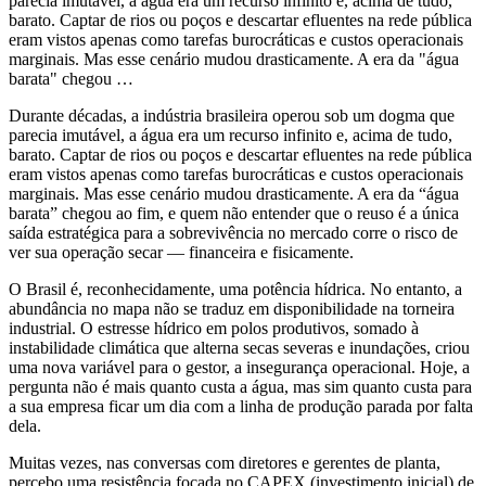
parecia imutável, a água era um recurso infinito e, acima de tudo,
barato. Captar de rios ou poços e descartar efluentes na rede pública
eram vistos apenas como tarefas burocráticas e custos operacionais
marginais. Mas esse cenário mudou drasticamente. A era da "água
barata" chegou …
Durante décadas, a indústria brasileira operou sob um dogma que
parecia imutável, a água era um recurso infinito e, acima de tudo,
barato. Captar de rios ou poços e descartar efluentes na rede pública
eram vistos apenas como tarefas burocráticas e custos operacionais
marginais. Mas esse cenário mudou drasticamente. A era da “água
barata” chegou ao fim, e quem não entender que o reuso é a única
saída estratégica para a sobrevivência no mercado corre o risco de
ver sua operação secar — financeira e fisicamente.
O Brasil é, reconhecidamente, uma potência hídrica. No entanto, a
abundância no mapa não se traduz em disponibilidade na torneira
industrial. O estresse hídrico em polos produtivos, somado à
instabilidade climática que alterna secas severas e inundações, criou
uma nova variável para o gestor, a insegurança operacional. Hoje, a
pergunta não é mais quanto custa a água, mas sim quanto custa para
a sua empresa ficar um dia com a linha de produção parada por falta
dela.
Muitas vezes, nas conversas com diretores e gerentes de planta,
percebo uma resistência focada no CAPEX (investimento inicial) de