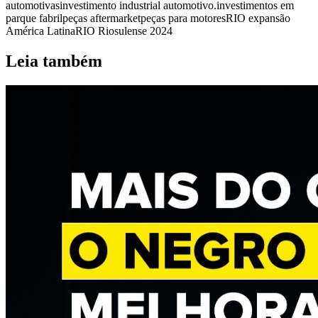
automotivas
investimento industrial automotivo.
investimentos em
parque fabril
peças aftermarket
peças para motores
RIO expansão
América Latina
RIO Riosulense 2024
Leia também