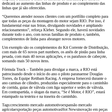
dedicará ao aumento das linhas de produto e ao complemento das
linhas que já são oferecidas.
“Queremos atender nossos clientes com um portfólio completo para
que todas as peças da montagem do motor sejam RIO. Por isso, é
fundamental estar nas feiras, divulgando novidades e ampliando
relacionamentos”, reforça Kleber. Segundo ele, haverá novidades
durante todo o ano, com novas famílias de produto e, também,
complementos de linha para abranger novos motores.
Um exemplo são os complementos do Kit Corrente de Distribuição,
com mais de 65 novos part numbers, os anéis de pistão para linha
pesada, com mais 40 novas aplicações, e os parafusos de cabeçote,
somando mais 50 novos itens.
Fórmula Truck – Também para divulgar a marca, a RIO está
patrocinando desde o início do ano o piloto paranaense Douglas
Torres, da Equipe Retibam Racing. A empresa fornecerá durante o
ano camisas de cilindro, produzidas especialmente para o caminhão
de corrida, guias de válvula com liga superior e sedes de válvula.
Em contrapartida, o slogan da marca, “Se é Motor, é RIO”, estará
estampado na testeira e na traseira do caminhão.
Tags:
crescimento mercado automotivo
expansão mercado
agrícola
exportação peças automotivas
Hot News
inovação em peças