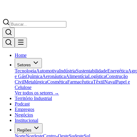
Home
Setores
Tecnologia
Automotiva
Indústria
Sustentabilidade
Energética
Agr
e Gás
Química
Aeronáutica
Alimentícia
Logística
Construção
Civil
Metalúrgica
Cosmética
Farmacêutica
Têxtil
Naval
Papel e
Celulose
Ver todos os setores →
Território Industrial
Podcast
Empregos
Negócios
Institucional
Regiões
Norte
Nordeste
Centro-Oeste
Sudeste
Sul