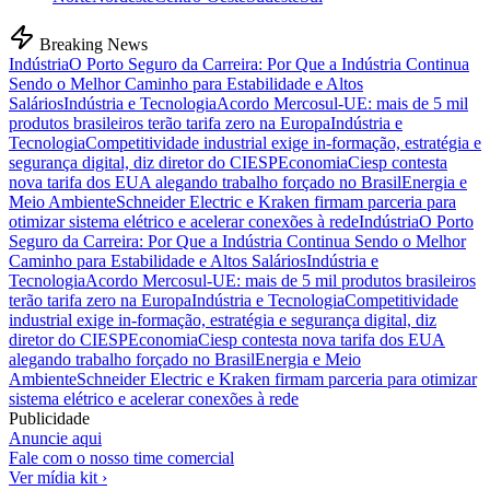
Breaking News
Indústria
O Porto Seguro da Carreira: Por Que a Indústria Continua
Sendo o Melhor Caminho para Estabilidade e Altos
Salários
Indústria e Tecnologia
Acordo Mercosul-UE: mais de 5 mil
produtos brasileiros terão tarifa zero na Europa
Indústria e
Tecnologia
Competitividade industrial exige in-formação, estratégia e
segurança digital, diz diretor do CIESP
Economia
Ciesp contesta
nova tarifa dos EUA alegando trabalho forçado no Brasil
Energia e
Meio Ambiente
Schneider Electric e Kraken firmam parceria para
otimizar sistema elétrico e acelerar conexões à rede
Indústria
O Porto
Seguro da Carreira: Por Que a Indústria Continua Sendo o Melhor
Caminho para Estabilidade e Altos Salários
Indústria e
Tecnologia
Acordo Mercosul-UE: mais de 5 mil produtos brasileiros
terão tarifa zero na Europa
Indústria e Tecnologia
Competitividade
industrial exige in-formação, estratégia e segurança digital, diz
diretor do CIESP
Economia
Ciesp contesta nova tarifa dos EUA
alegando trabalho forçado no Brasil
Energia e Meio
Ambiente
Schneider Electric e Kraken firmam parceria para otimizar
sistema elétrico e acelerar conexões à rede
Publicidade
Anuncie aqui
Fale com o nosso time comercial
Ver mídia kit ›