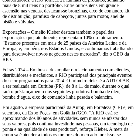
mais de 8 mil itens no portfólio. Entre outros itens em grande
ascensão nas vendas, destacam-se bronzinas, eixo de comando, kit
de distribuição, parafuso de cabeçote, juntas para motor, anel de
pistão e válvulas.
Exportações – Ornelio Kleber destaca também o papel das
exportações que, atualmente, representam 10% do faturamento.
“Estamos presentes em mais de 25 países da América Latina e da
Europa, e, também, nos Estados Unidos, e continuamos trabalhando
para desenvolver novos negócios nestes mercados”, diz o CEO da
RIO.
Feiras 2024 – Em busca de ampliar o relacionamento com clientes,
distribuidores e mecânicos, a RIO participará dos principais eventos
do setor programados para 2024. O primeiro deles é a AUTOPAR,
a ser realizada em Curitiba (PR), de 8 a 11 de maio, durante o qual
fará o pré-lançamento dos seguintes produtos: bomba de óleo,
bomba d’agua, eixo de comando linha pesada e balancim.
Em agosto, a empresa participará da Autop, em Fortaleza (CE) e, em
setembro, da Expo Peças, em Goiânia (GO). “A RIO está se
aproximando dos 80 anos de atividades, sem nunca se afastar dos
seus valores, pois continua investindo nas pessoas, em tecnologia de
ponta e na qualidade de seus produtos”, reforça Kleber. A meta da
empresa é atender a todos os motores do mercado, por isso, se