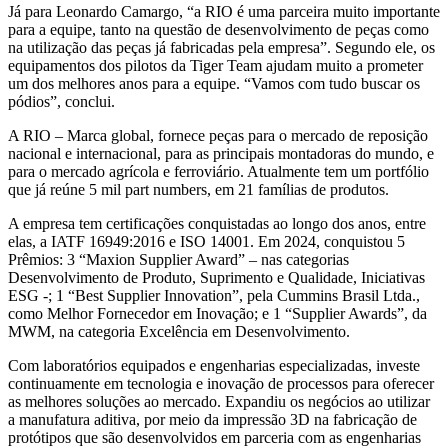
Já para Leonardo Camargo, “a RIO é uma parceira muito importante
para a equipe, tanto na questão de desenvolvimento de peças como
na utilização das peças já fabricadas pela empresa”. Segundo ele, os
equipamentos dos pilotos da Tiger Team ajudam muito a prometer
um dos melhores anos para a equipe. “Vamos com tudo buscar os
pódios”, conclui.
A RIO – Marca global, fornece peças para o mercado de reposição
nacional e internacional, para as principais montadoras do mundo, e
para o mercado agrícola e ferroviário. Atualmente tem um portfólio
que já reúne 5 mil part numbers, em 21 famílias de produtos.
A empresa tem certificações conquistadas ao longo dos anos, entre
elas, a IATF 16949:2016 e ISO 14001. Em 2024, conquistou 5
Prêmios: 3 “Maxion Supplier Award” – nas categorias
Desenvolvimento de Produto, Suprimento e Qualidade, Iniciativas
ESG -; 1 “Best Supplier Innovation”, pela Cummins Brasil Ltda.,
como Melhor Fornecedor em Inovação; e 1 “Supplier Awards”, da
MWM, na categoria Excelência em Desenvolvimento.
Com laboratórios equipados e engenharias especializadas, investe
continuamente em tecnologia e inovação de processos para oferecer
as melhores soluções ao mercado. Expandiu os negócios ao utilizar
a manufatura aditiva, por meio da impressão 3D na fabricação de
protótipos que são desenvolvidos em parceria com as engenharias