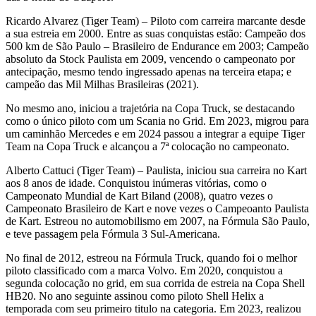
Ricardo Alvarez (Tiger Team) – Piloto com carreira marcante desde
a sua estreia em 2000. Entre as suas conquistas estão: Campeão dos
500 km de São Paulo – Brasileiro de Endurance em 2003; Campeão
absoluto da Stock Paulista em 2009, vencendo o campeonato por
antecipação, mesmo tendo ingressado apenas na terceira etapa; e
campeão das Mil Milhas Brasileiras (2021).
No mesmo ano, iniciou a trajetória na Copa Truck, se destacando
como o único piloto com um Scania no Grid. Em 2023, migrou para
um caminhão Mercedes e em 2024 passou a integrar a equipe Tiger
Team na Copa Truck e alcançou a 7ª colocação no campeonato.
Alberto Cattuci (Tiger Team) – Paulista, iniciou sua carreira no Kart
aos 8 anos de idade. Conquistou inúmeras vitórias, como o
Campeonato Mundial de Kart Biland (2008), quatro vezes o
Campeonato Brasileiro de Kart e nove vezes o Campeoanto Paulista
de Kart. Estreou no automobilismo em 2007, na Fórmula São Paulo,
e teve passagem pela Fórmula 3 Sul-Americana.
No final de 2012, estreou na Fórmula Truck, quando foi o melhor
piloto classificado com a marca Volvo. Em 2020, conquistou a
segunda colocação no grid, em sua corrida de estreia na Copa Shell
HB20. No ano seguinte assinou como piloto Shell Helix a
temporada com seu primeiro titulo na categoria. Em 2023, realizou