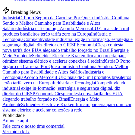
Breaking News
Indústria
O Porto Seguro da Carreira: Por Que a Indústria Continua
Sendo o Melhor Caminho para Estabilidade e Altos
Salários
Indústria e Tecnologia
Acordo Mercosul-UE: mais de 5 mil
produtos brasileiros terão tarifa zero na Europa
Indústria e
Tecnologia
Competitividade industrial exige in-formação, estratégia e
segurança digital, diz diretor do CIESP
Economia
Ciesp contesta
nova tarifa dos EUA alegando trabalho forçado no Brasil
Energia e
Meio Ambiente
Schneider Electric e Kraken firmam parceria para
otimizar sistema elétrico e acelerar conexões à rede
Indústria
O Porto
Seguro da Carreira: Por Que a Indústria Continua Sendo o Melhor
Caminho para Estabilidade e Altos Salários
Indústria e
Tecnologia
Acordo Mercosul-UE: mais de 5 mil produtos brasileiros
terão tarifa zero na Europa
Indústria e Tecnologia
Competitividade
industrial exige in-formação, estratégia e segurança digital, diz
diretor do CIESP
Economia
Ciesp contesta nova tarifa dos EUA
alegando trabalho forçado no Brasil
Energia e Meio
Ambiente
Schneider Electric e Kraken firmam parceria para otimizar
sistema elétrico e acelerar conexões à rede
Publicidade
Anuncie aqui
Fale com o nosso time comercial
Ver mídia kit ›