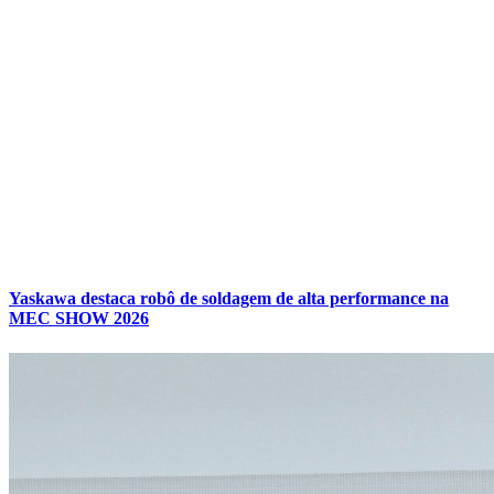
Yaskawa destaca robô de soldagem de alta performance na
MEC SHOW 2026