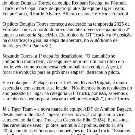
do piloto Douglas Torres, da equipe Retibam Racing, na Fórmula
Truck; e na Copa Truck de quatro pilotos da equipe Tiger Team:
Felipe Gama, Ricardo Alvarez, Alberto Cattucci e Victor Franzoni.
O piloto Douglas Torres começou acelerado na temporada 2025 da
Fórmula Truck. A bordo do novo caminhão Iveco, ele garantiu o 2º
lugar na categoria SpeedMax Eletrônico da GT Truck e a 9ª posição
na classificação geral na etapa de abertura, no Autódromo de
Interlagos (São Paulo/SP).
Segundo Torres, a 1ª etapa foi desafiadora. “O caminhão se
comportou muito bem, conseguimos imprimir um bom ritmo e o
pódio veio como recompensa pelo trabalho da equipe. Agora, é
focar na evolução para as próximas etapas”, destacou o piloto.
Ele conta que a 2ª etapa, no dia 16/3, em Rivera/Uruguai, é muito
esperada e tem sempre casa lotada. “Nós tivemos bons resultados no
ano passado (3º lugar na categoria GT Truck), por isso, sabemos o
caminho das pedras para buscar a melhor colocação”, prevê Torres.
Já a Tiger Team – a nova marca da equipe ADF de Amilton Bagaço,
desde janeiro de 2022 – apesar de ser nova, já conquistou o vice-
campeonato da Copa Truck, na Categoria Elite (2024). E, na soma
das carreiras de seus 4 pilotos, acumula 32 pódios, sendo 11 em
2024, com duas vitórias nas competições da Copa Truck. “Estamos