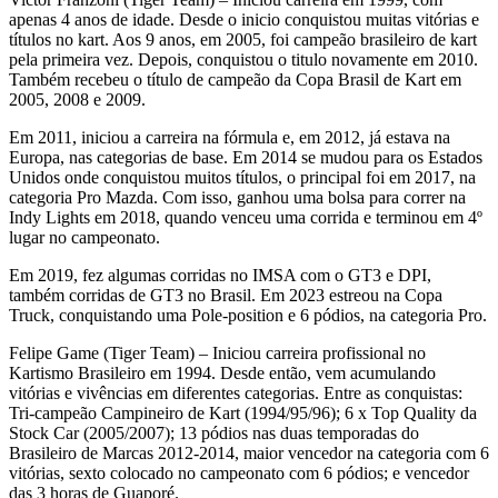
apenas 4 anos de idade. Desde o inicio conquistou muitas vitórias e
títulos no kart. Aos 9 anos, em 2005, foi campeão brasileiro de kart
pela primeira vez. Depois, conquistou o titulo novamente em 2010.
Também recebeu o título de campeão da Copa Brasil de Kart em
2005, 2008 e 2009.
Em 2011, iniciou a carreira na fórmula e, em 2012, já estava na
Europa, nas categorias de base. Em 2014 se mudou para os Estados
Unidos onde conquistou muitos títulos, o principal foi em 2017, na
categoria Pro Mazda. Com isso, ganhou uma bolsa para correr na
Indy Lights em 2018, quando venceu uma corrida e terminou em 4º
lugar no campeonato.
Em 2019, fez algumas corridas no IMSA com o GT3 e DPI,
também corridas de GT3 no Brasil. Em 2023 estreou na Copa
Truck, conquistando uma Pole-position e 6 pódios, na categoria Pro.
Felipe Game (Tiger Team) – Iniciou carreira profissional no
Kartismo Brasileiro em 1994. Desde então, vem acumulando
vitórias e vivências em diferentes categorias. Entre as conquistas:
Tri-campeão Campineiro de Kart (1994/95/96); 6 x Top Quality da
Stock Car (2005/2007); 13 pódios nas duas temporadas do
Brasileiro de Marcas 2012-2014, maior vencedor na categoria com 6
vitórias, sexto colocado no campeonato com 6 pódios; e vencedor
das 3 horas de Guaporé.