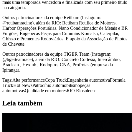
mais uma temporada vencedora e finalizada com seu primeiro titulo
na categoria.
Outros patrocinadores da equipe Retibam (Instagram:
@retibamracing), além da RIO: Retibam Retifica de Motores,
Harbor Operações Portuárias, Nano Condicionador de Metais e BR
Furgões, Engepecas Peças para Cummins Komatsu, Caterpilar,
Ghizzo e Prementes Rodoviários. E apoio da Associação de Pilotos
de Chevette.
Outros patrocinadores da equipe TIGER Team (Instagram:
@tigerteamrace), além da RIO: Concreto Cortesia, Intercâmbio,
Braclean , Hexlub , Rodopiro, CNA, Profrotas (empresa da
Ipiranga).
Tags:
Alta performance
Copa Truck
Engenharia automotiva
Fórmula
Truck
Hot News
Patrocínio automobilismo
peças
automotivas
Qualidade em motores
RIO Riosulense
Leia também