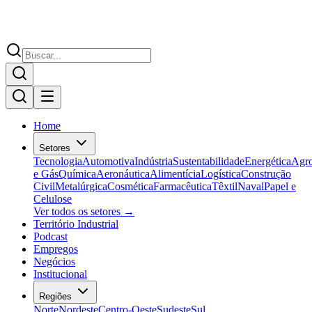
Home
Setores
Tecnologia
Automotiva
Indústria
Sustentabilidade
Energética
Agr
e Gás
Química
Aeronáutica
Alimentícia
Logística
Construção
Civil
Metalúrgica
Cosmética
Farmacêutica
Têxtil
Naval
Papel e
Celulose
Ver todos os setores →
Território Industrial
Podcast
Empregos
Negócios
Institucional
Regiões
Norte
Nordeste
Centro-Oeste
Sudeste
Sul