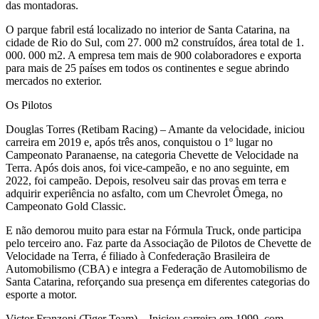
das montadoras.
O parque fabril está localizado no interior de Santa Catarina, na
cidade de Rio do Sul, com 27. 000 m2 construídos, área total de 1.
000. 000 m2. A empresa tem mais de 900 colaboradores e exporta
para mais de 25 países em todos os continentes e segue abrindo
mercados no exterior.
Os Pilotos
Douglas Torres (Retibam Racing) – Amante da velocidade, iniciou
carreira em 2019 e, após três anos, conquistou o 1º lugar no
Campeonato Paranaense, na categoria Chevette de Velocidade na
Terra. Após dois anos, foi vice-campeão, e no ano seguinte, em
2022, foi campeão. Depois, resolveu sair das provas em terra e
adquirir experiência no asfalto, com um Chevrolet Ômega, no
Campeonato Gold Classic.
E não demorou muito para estar na Fórmula Truck, onde participa
pelo terceiro ano. Faz parte da Associação de Pilotos de Chevette de
Velocidade na Terra, é filiado à Confederação Brasileira de
Automobilismo (CBA) e integra a Federação de Automobilismo de
Santa Catarina, reforçando sua presença em diferentes categorias do
esporte a motor.
Victor Franzoni (Tiger Team) – Iniciou carreira em 1999, com