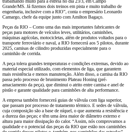
trabalhando muito para a estreia no dia 23/3, em Campo
Grande/MS. Já fizemos dois treinos em pista e muito trabalho de
engenharia, inclusive com a RIO”, conta o empresário Leonardo
Camargo, chefe da equipe junto com Amilton Bagaço.
Peças da RIO – Como uma das mais importantes fabricantes de
peças para motores de veículos leves, utilitários, caminhões,
máquinas agrícolas, motocicletas, além de produtos voltados para o
transporte ferroviário e naval, a RIO fornecerá aos 5 pilotos, durante
2025, camisas de cilindro produzidas especialmente para o
caminhão de corrida.
A peça tolera grandes temperaturas e condições extremas, devido ao
material especial utilizado, com elementos de liga, que garantem
mais resistência e menos manutenção. Além disso, a camisa da RIO
passa pelo processo de brunimento Plateau Honing (pré-
amaciamento da peça), que diminui o atrito entre camisa e anel de
pistão e garante qualidade para caminhões de alta performance.
A empresa também fornecerá guias de válvula com liga superior,
que passam por processo de tratamento térmico. E sedes de válvula,
cuja composição são a base de níquel, o que aumenta a resistência e
a dureza das peças; e têm uma área maior de diâmetro externo e
altura para maior dissipação do calor. “Assim, nós comprovamos a
qualidade e o potencial das peças da RIO que estão nos caminhões
de corrida desses pilotos e, também, nos caminhões das estradas”,