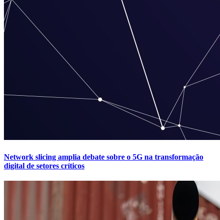
Network slicing amplia debate sobre o 5G na transformação
digital de setores críticos