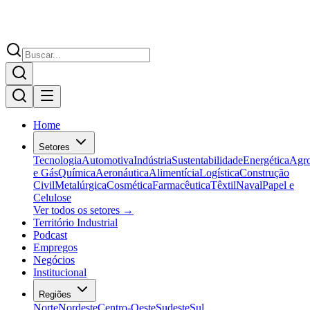
Home
Setores
Tecnologia
Automotiva
Indústria
Sustentabilidade
Energética
Agr
e Gás
Química
Aeronáutica
Alimentícia
Logística
Construção
Civil
Metalúrgica
Cosmética
Farmacêutica
Têxtil
Naval
Papel e
Celulose
Ver todos os setores →
Território Industrial
Podcast
Empregos
Negócios
Institucional
Regiões
Norte
Nordeste
Centro-Oeste
Sudeste
Sul