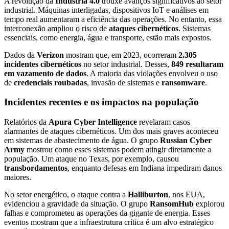
A revolução da
Indústria 4.0
trouxe avanços significativos ao setor
industrial. Máquinas interligadas, dispositivos IoT e análises em
tempo real aumentaram a eficiência das operações. No entanto, essa
interconexão ampliou o risco de
ataques cibernéticos
. Sistemas
essenciais, como energia, água e transporte, estão mais expostos.
Dados da
Verizon
mostram que, em 2023, ocorreram
2.305
incidentes cibernéticos
no setor industrial. Desses,
849 resultaram
em vazamento de dados
. A maioria das violações envolveu o uso
de
credenciais roubadas
, invasão de sistemas e
ransomware
.
Incidentes recentes e os impactos na população
Relatórios da
Apura Cyber Intelligence
revelaram casos
alarmantes de ataques cibernéticos. Um dos mais graves aconteceu
em sistemas de abastecimento de água. O grupo
Russian Cyber
Army
mostrou como esses sistemas podem atingir diretamente a
população. Um ataque no Texas, por exemplo, causou
transbordamentos
, enquanto defesas em Indiana impediram danos
maiores.
No setor energético, o ataque contra a
Halliburton
, nos EUA,
evidenciou a gravidade da situação. O grupo
RansomHub
explorou
falhas e comprometeu as operações da gigante de energia. Esses
eventos mostram que a infraestrutura crítica é um alvo estratégico