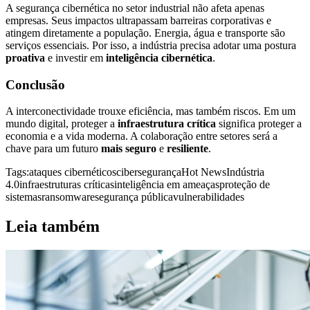
A segurança cibernética no setor industrial não afeta apenas
empresas. Seus impactos ultrapassam barreiras corporativas e
atingem diretamente a população. Energia, água e transporte são
serviços essenciais. Por isso, a indústria precisa adotar uma postura
proativa
e investir em
inteligência cibernética
.
Conclusão
A interconectividade trouxe eficiência, mas também riscos. Em um
mundo digital, proteger a
infraestrutura crítica
significa proteger a
economia e a vida moderna. A colaboração entre setores será a
chave para um futuro
mais seguro
e
resiliente
.
Tags:
ataques cibernéticos
cibersegurança
Hot News
Indústria
4.0
infraestruturas críticas
inteligência em ameaças
proteção de
sistemas
ransomware
segurança pública
vulnerabilidades
Leia também