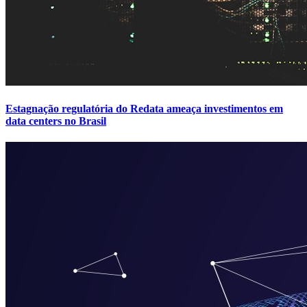
Estagnação regulatória do Redata ameaça investimentos em
data centers no Brasil