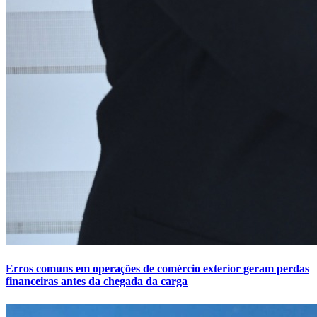
Erros comuns em operações de comércio exterior geram perdas
financeiras antes da chegada da carga