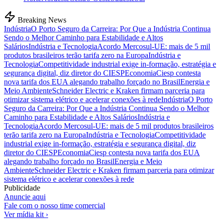
Breaking News
Indústria
O Porto Seguro da Carreira: Por Que a Indústria Continua
Sendo o Melhor Caminho para Estabilidade e Altos
Salários
Indústria e Tecnologia
Acordo Mercosul-UE: mais de 5 mil
produtos brasileiros terão tarifa zero na Europa
Indústria e
Tecnologia
Competitividade industrial exige in-formação, estratégia e
segurança digital, diz diretor do CIESP
Economia
Ciesp contesta
nova tarifa dos EUA alegando trabalho forçado no Brasil
Energia e
Meio Ambiente
Schneider Electric e Kraken firmam parceria para
otimizar sistema elétrico e acelerar conexões à rede
Indústria
O Porto
Seguro da Carreira: Por Que a Indústria Continua Sendo o Melhor
Caminho para Estabilidade e Altos Salários
Indústria e
Tecnologia
Acordo Mercosul-UE: mais de 5 mil produtos brasileiros
terão tarifa zero na Europa
Indústria e Tecnologia
Competitividade
industrial exige in-formação, estratégia e segurança digital, diz
diretor do CIESP
Economia
Ciesp contesta nova tarifa dos EUA
alegando trabalho forçado no Brasil
Energia e Meio
Ambiente
Schneider Electric e Kraken firmam parceria para otimizar
sistema elétrico e acelerar conexões à rede
Publicidade
Anuncie aqui
Fale com o nosso time comercial
Ver mídia kit ›