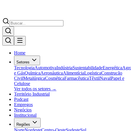
Home
Setores
Tecnologia
Automotiva
Indústria
Sustentabilidade
Energética
Agr
e Gás
Química
Aeronáutica
Alimentícia
Logística
Construção
Civil
Metalúrgica
Cosmética
Farmacêutica
Têxtil
Naval
Papel e
Celulose
Ver todos os setores →
Território Industrial
Podcast
Empregos
Negócios
Institucional
Regiões
Norte
Nordeste
Centro-Oeste
Sudeste
Sul