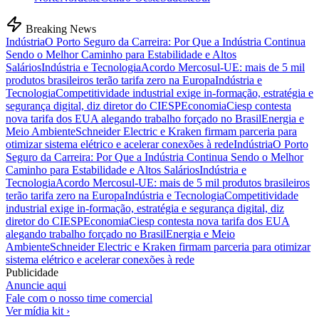
Breaking News
Indústria
O Porto Seguro da Carreira: Por Que a Indústria Continua
Sendo o Melhor Caminho para Estabilidade e Altos
Salários
Indústria e Tecnologia
Acordo Mercosul-UE: mais de 5 mil
produtos brasileiros terão tarifa zero na Europa
Indústria e
Tecnologia
Competitividade industrial exige in-formação, estratégia e
segurança digital, diz diretor do CIESP
Economia
Ciesp contesta
nova tarifa dos EUA alegando trabalho forçado no Brasil
Energia e
Meio Ambiente
Schneider Electric e Kraken firmam parceria para
otimizar sistema elétrico e acelerar conexões à rede
Indústria
O Porto
Seguro da Carreira: Por Que a Indústria Continua Sendo o Melhor
Caminho para Estabilidade e Altos Salários
Indústria e
Tecnologia
Acordo Mercosul-UE: mais de 5 mil produtos brasileiros
terão tarifa zero na Europa
Indústria e Tecnologia
Competitividade
industrial exige in-formação, estratégia e segurança digital, diz
diretor do CIESP
Economia
Ciesp contesta nova tarifa dos EUA
alegando trabalho forçado no Brasil
Energia e Meio
Ambiente
Schneider Electric e Kraken firmam parceria para otimizar
sistema elétrico e acelerar conexões à rede
Publicidade
Anuncie aqui
Fale com o nosso time comercial
Ver mídia kit ›