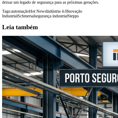
deixar um legado de segurança para as próximas gerações.
Tags:
automação
Hot News
Indústria 4.0
Inovação
Industrial
Schmersal
segurança industrial
Stepps
Leia também