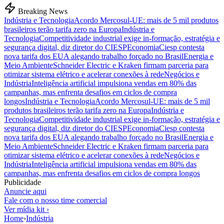
Breaking News
Indústria e Tecnologia
Acordo Mercosul-UE: mais de 5 mil produtos
brasileiros terão tarifa zero na Europa
Indústria e
Tecnologia
Competitividade industrial exige in-formação, estratégia e
segurança digital, diz diretor do CIESP
Economia
Ciesp contesta
nova tarifa dos EUA alegando trabalho forçado no Brasil
Energia e
Meio Ambiente
Schneider Electric e Kraken firmam parceria para
otimizar sistema elétrico e acelerar conexões à rede
Negócios e
Indústria
Inteligência artificial impulsiona vendas em 80% das
campanhas, mas enfrenta desafios em ciclos de compra
longos
Indústria e Tecnologia
Acordo Mercosul-UE: mais de 5 mil
produtos brasileiros terão tarifa zero na Europa
Indústria e
Tecnologia
Competitividade industrial exige in-formação, estratégia e
segurança digital, diz diretor do CIESP
Economia
Ciesp contesta
nova tarifa dos EUA alegando trabalho forçado no Brasil
Energia e
Meio Ambiente
Schneider Electric e Kraken firmam parceria para
otimizar sistema elétrico e acelerar conexões à rede
Negócios e
Indústria
Inteligência artificial impulsiona vendas em 80% das
campanhas, mas enfrenta desafios em ciclos de compra longos
Publicidade
Anuncie aqui
Fale com o nosso time comercial
Ver mídia kit ›
Home
›
Indústria