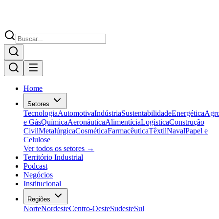
Home
Setores
Tecnologia
Automotiva
Indústria
Sustentabilidade
Energética
Agr
e Gás
Química
Aeronáutica
Alimentícia
Logística
Construção
Civil
Metalúrgica
Cosmética
Farmacêutica
Têxtil
Naval
Papel e
Celulose
Ver todos os setores →
Território Industrial
Podcast
Negócios
Institucional
Regiões
Norte
Nordeste
Centro-Oeste
Sudeste
Sul