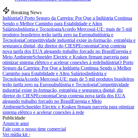
Breaking News
Indústria
O Porto Seguro da Carreira: Por Que a Indústria Continua
Sendo o Melhor Caminho para Estabilidade e Altos
Salários
Indústria e Tecnologia
Acordo Mercosul-UE: mais de 5 mil
produtos brasileiros terão tarifa zero na Europa
Indústria e
Tecnologia
Competitividade industrial exige in-formação, estratégia e
segurança digital, diz diretor do CIESP
Economia
Ciesp contesta
nova tarifa dos EUA alegando trabalho forçado no Brasil
Energia e
Meio Ambiente
Schneider Electric e Kraken firmam parceria para
otimizar sistema elétrico e acelerar conexões à rede
Indústria
O Porto
Seguro da Carreira: Por Que a Indústria Continua Sendo o Melhor
Caminho para Estabilidade e Altos Salários
Indústria e
Tecnologia
Acordo Mercosul-UE: mais de 5 mil produtos brasileiros
terão tarifa zero na Europa
Indústria e Tecnologia
Competitividade
industrial exige in-formação, estratégia e segurança digital, diz
diretor do CIESP
Economia
Ciesp contesta nova tarifa dos EUA
alegando trabalho forçado no Brasil
Energia e Meio
Ambiente
Schneider Electric e Kraken firmam parceria para otimizar
sistema elétrico e acelerar conexões à rede
Publicidade
Anuncie aqui
Fale com o nosso time comercial
Ver mídia kit ›