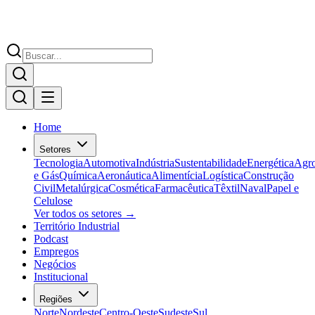
Home
Setores
Tecnologia
Automotiva
Indústria
Sustentabilidade
Energética
Agr
e Gás
Química
Aeronáutica
Alimentícia
Logística
Construção
Civil
Metalúrgica
Cosmética
Farmacêutica
Têxtil
Naval
Papel e
Celulose
Ver todos os setores →
Território Industrial
Podcast
Empregos
Negócios
Institucional
Regiões
Norte
Nordeste
Centro-Oeste
Sudeste
Sul