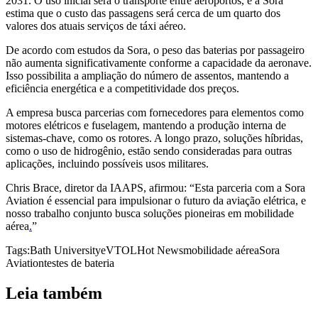
2031. O uso inicial será o transporte entre aeroportos, e a Sora
estima que o custo das passagens será cerca de um quarto dos
valores dos atuais serviços de táxi aéreo.
De acordo com estudos da Sora, o peso das baterias por passageiro
não aumenta significativamente conforme a capacidade da aeronave.
Isso possibilita a ampliação do número de assentos, mantendo a
eficiência energética e a competitividade dos preços.
A empresa busca parcerias com fornecedores para elementos como
motores elétricos e fuselagem, mantendo a produção interna de
sistemas-chave, como os rotores. A longo prazo, soluções híbridas,
como o uso de hidrogênio, estão sendo consideradas para outras
aplicações, incluindo possíveis usos militares.
Chris Brace, diretor da IAAPS, afirmou: “Esta parceria com a Sora
Aviation é essencial para impulsionar o futuro da aviação elétrica, e
nosso trabalho conjunto busca soluções pioneiras em mobilidade
aérea
.
”
Tags:
Bath University
eVTOL
Hot News
mobilidade aérea
Sora
Aviation
testes de bateria
Leia também