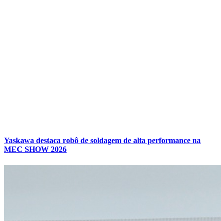
Yaskawa destaca robô de soldagem de alta performance na
MEC SHOW 2026