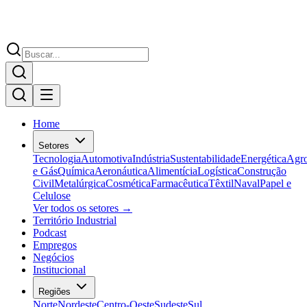
Home
Setores
Tecnologia
Automotiva
Indústria
Sustentabilidade
Energética
Agr
e Gás
Química
Aeronáutica
Alimentícia
Logística
Construção
Civil
Metalúrgica
Cosmética
Farmacêutica
Têxtil
Naval
Papel e
Celulose
Ver todos os setores →
Território Industrial
Podcast
Empregos
Negócios
Institucional
Regiões
Norte
Nordeste
Centro-Oeste
Sudeste
Sul