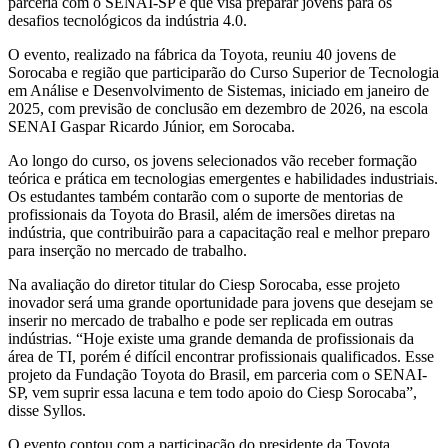
parceria com o SENAI-SP e que visa preparar jovens para os
desafios tecnológicos da indústria 4.0.
O evento, realizado na fábrica da Toyota, reuniu 40 jovens de
Sorocaba e região que participarão do Curso Superior de Tecnologia
em Análise e Desenvolvimento de Sistemas, iniciado em janeiro de
2025, com previsão de conclusão em dezembro de 2026, na escola
SENAI Gaspar Ricardo Júnior, em Sorocaba.
Ao longo do curso, os jovens selecionados vão receber formação
teórica e prática em tecnologias emergentes e habilidades industriais.
Os estudantes também contarão com o suporte de mentorias de
profissionais da Toyota do Brasil, além de imersões diretas na
indústria, que contribuirão para a capacitação real e melhor preparo
para inserção no mercado de trabalho.
Na avaliação do diretor titular do Ciesp Sorocaba, esse projeto
inovador será uma grande oportunidade para jovens que desejam se
inserir no mercado de trabalho e pode ser replicada em outras
indústrias. “Hoje existe uma grande demanda de profissionais da
área de TI, porém é difícil encontrar profissionais qualificados. Esse
projeto da Fundação Toyota do Brasil, em parceria com o SENAI-
SP, vem suprir essa lacuna e tem todo apoio do Ciesp Sorocaba”,
disse Syllos.
O evento contou com a participação do presidente da Toyota,