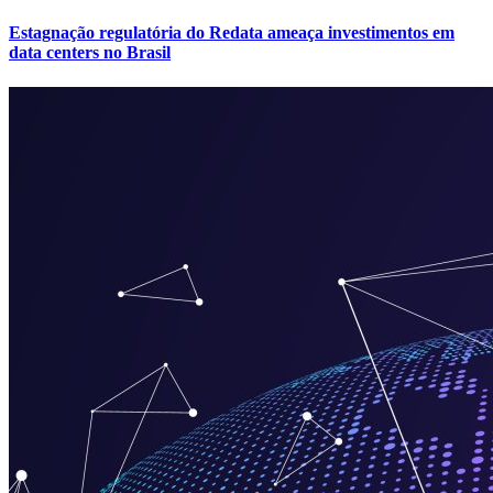
Estagnação regulatória do Redata ameaça investimentos em
data centers no Brasil