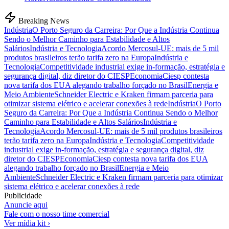
Breaking News
Indústria
O Porto Seguro da Carreira: Por Que a Indústria Continua
Sendo o Melhor Caminho para Estabilidade e Altos
Salários
Indústria e Tecnologia
Acordo Mercosul-UE: mais de 5 mil
produtos brasileiros terão tarifa zero na Europa
Indústria e
Tecnologia
Competitividade industrial exige in-formação, estratégia e
segurança digital, diz diretor do CIESP
Economia
Ciesp contesta
nova tarifa dos EUA alegando trabalho forçado no Brasil
Energia e
Meio Ambiente
Schneider Electric e Kraken firmam parceria para
otimizar sistema elétrico e acelerar conexões à rede
Indústria
O Porto
Seguro da Carreira: Por Que a Indústria Continua Sendo o Melhor
Caminho para Estabilidade e Altos Salários
Indústria e
Tecnologia
Acordo Mercosul-UE: mais de 5 mil produtos brasileiros
terão tarifa zero na Europa
Indústria e Tecnologia
Competitividade
industrial exige in-formação, estratégia e segurança digital, diz
diretor do CIESP
Economia
Ciesp contesta nova tarifa dos EUA
alegando trabalho forçado no Brasil
Energia e Meio
Ambiente
Schneider Electric e Kraken firmam parceria para otimizar
sistema elétrico e acelerar conexões à rede
Publicidade
Anuncie aqui
Fale com o nosso time comercial
Ver mídia kit ›