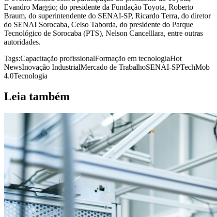
Evandro Maggio; do presidente da Fundação Toyota, Roberto
Braum, do superintendente do SENAI-SP, Ricardo Terra, do diretor
do SENAI Sorocaba, Celso Taborda, do presidente do Parque
Tecnológico de Sorocaba (PTS), Nelson Cancelllara, entre outras
autoridades.
Tags:
Capacitação profissional
Formação em tecnologia
Hot
News
Inovação Industrial
Mercado de Trabalho
SENAI-SP
TechMob
4.0
Tecnologia
Leia também