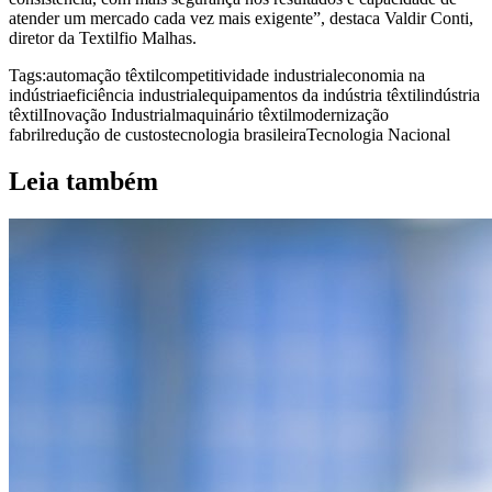
atender um mercado cada vez mais exigente”, destaca Valdir Conti,
diretor da Textilfio Malhas.
Tags:
automação têxtil
competitividade industrial
economia na
indústria
eficiência industrial
equipamentos da indústria têxtil
indústria
têxtil
Inovação Industrial
maquinário têxtil
modernização
fabril
redução de custos
tecnologia brasileira
Tecnologia Nacional
Leia também