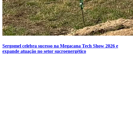
Sergomel celebra sucesso na Megacana Tech Show 2026 e
expande atuação no setor sucroenergético