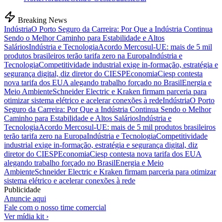
Breaking News
Indústria
O Porto Seguro da Carreira: Por Que a Indústria Continua
Sendo o Melhor Caminho para Estabilidade e Altos
Salários
Indústria e Tecnologia
Acordo Mercosul-UE: mais de 5 mil
produtos brasileiros terão tarifa zero na Europa
Indústria e
Tecnologia
Competitividade industrial exige in-formação, estratégia e
segurança digital, diz diretor do CIESP
Economia
Ciesp contesta
nova tarifa dos EUA alegando trabalho forçado no Brasil
Energia e
Meio Ambiente
Schneider Electric e Kraken firmam parceria para
otimizar sistema elétrico e acelerar conexões à rede
Indústria
O Porto
Seguro da Carreira: Por Que a Indústria Continua Sendo o Melhor
Caminho para Estabilidade e Altos Salários
Indústria e
Tecnologia
Acordo Mercosul-UE: mais de 5 mil produtos brasileiros
terão tarifa zero na Europa
Indústria e Tecnologia
Competitividade
industrial exige in-formação, estratégia e segurança digital, diz
diretor do CIESP
Economia
Ciesp contesta nova tarifa dos EUA
alegando trabalho forçado no Brasil
Energia e Meio
Ambiente
Schneider Electric e Kraken firmam parceria para otimizar
sistema elétrico e acelerar conexões à rede
Publicidade
Anuncie aqui
Fale com o nosso time comercial
Ver mídia kit ›