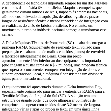
A dependência de tecnologia importada sempre foi um dos gargalos
estruturais da indústria têxtil brasileira. Máquinas europeias, que
geralmente custam milhões de reais, impõem às empresas nacionais,
além do custo elevado de aquisição, desafios logísticos, prazos
longos de assistência técnica e menor capacidade de integração com
as realidades do chão de fábrica brasileiro. No entanto, um
movimento interno na indústria nacional começa a transformar esse
cenário.
A Delta Máquinas Têxteis, de Pomerode (SC), acaba de entregar a
primeira RAMA (equipamento do segmento têxtil voltado para
preparação e acabamento de malhas e tecidos planos) desenvolvida
e fabricada integralmente no Brasil. Com um preço
aproximadamente 15% inferior ao dos equipamentos importados
(que chegam a custar cerca de R$ 7 milhões), uma proposta técnica
que supera os concorrentes europeus em integração de dados e
suporte operacional local, a máquina é considerada um divisor de
águas para o mercado nacional.
O equipamento foi apresentado durante o Delta Innovation Day,
especialmente organizado para marcar a entrega da RAMA para a
Textilfio Malhas, de Jaraguá do Sul (SC). A solução tem uma
estrutura de grande porte, que pode ultrapassar 50 metros de
comprimento e operar com tecidos de até 3,2 metros de largura,
integrando várias etapas do processo têxtil em uma única linha