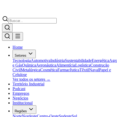
Home
Setores
Tecnologia
Automotiva
Indústria
Sustentabilidade
Energética
Agr
e Gás
Química
Aeronáutica
Alimentícia
Logística
Construção
Civil
Metalúrgica
Cosmética
Farmacêutica
Têxtil
Naval
Papel e
Celulose
Ver todos os setores →
Território Industrial
Podcast
Empregos
Negócios
Institucional
Regiões
Norte
Nordeste
Centro-Oeste
Sudeste
Sul