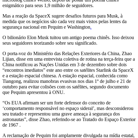
enigmático para seus 1,9 milhão de seguidores.
Mas a reação da SpaceX sugere desafios futuros para Musk, à
medida que os negócios são cada vez mais vistos pelas lentes da
segurança nacional em Pequim e Washington
.
O bilionário Elon Musk tuitou um antigo poema chinês. Isso deixou
seus seguidores teorizando sobre seu significado.
O porta-voz do Ministério das Relações Exteriores da China, Zhao
Lijian, disse em uma entrevista coletiva de rotina na terça-feira que a
China notificou as Nações Unidas em 3 de dezembro sobre dois
“encontros imediatos” este ano entre os satélites Starlink da SpaceX
e a estação espacial chinesa. A estação espacial, conhecida como
Tiangong, realizou manobras evasivas nos dias 1º de julho e 21 de
outubro para evitar colisões com os satélites, segundo documento
que Pequim apresentou à ONU.
“Os EUA afirmam ser um forte defensor do conceito de
‘comportamento responsável no espaço sideral’, mas desconsiderou
seu tratado e representou uma grave ameaça à segurança dos
astronautas”, disse Zhao, referindo-se ao Tratado do Espaço Exterior
de 1967 .
A reclamação de Pequim foi amplamente divulgada na mídia estatal,