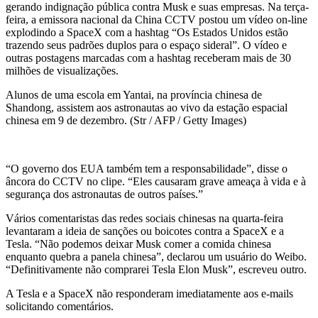
gerando indignação pública contra Musk e suas empresas. Na terça-
feira, a emissora nacional da China CCTV postou um vídeo on-line
explodindo a SpaceX com a hashtag “Os Estados Unidos estão
trazendo seus padrões duplos para o espaço sideral”. O vídeo e
outras postagens marcadas com a hashtag receberam mais de 30
milhões de visualizações.
Alunos de uma escola em Yantai, na província chinesa de
Shandong, assistem aos astronautas ao vivo da estação espacial
chinesa em 9 de dezembro. (Str / AFP / Getty Images)
“O governo dos EUA também tem a responsabilidade”, disse o
âncora do CCTV no clipe. “Eles causaram grave ameaça à vida e à
segurança dos astronautas de outros países.”
Vários comentaristas das redes sociais chinesas na quarta-feira
levantaram a ideia de sanções ou boicotes contra a SpaceX e a
Tesla. “Não podemos deixar Musk comer a comida chinesa
enquanto quebra a panela chinesa”, declarou um usuário do Weibo.
“Definitivamente não comprarei Tesla Elon Musk”, escreveu outro.
A Tesla e a SpaceX não responderam imediatamente aos e-mails
solicitando comentários.