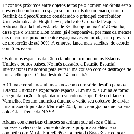
Encontros próximos entre objetos feitos pelo homem em órbita estão
crescendo conforme o espaço se torna mais desordenado, com o
Starlink da SpaceX sendo considerado o principal contribuidor.
Uma estimativa de Hugh Lewis, chefe do Grupo de Pesquisa
Astronáutica da Universidade de Southampton, na Grã-Bretanha,
disse que o Starlink Elon Musk já é responsável por mais da metade
dos encontros próximos entre espaçonaves em órbita, com previsão
de proporção de até 90%. A empresa lança mais satélites, de acordo
com Space.com.
Os detritos espaciais da China também incomodam os Estados
Unidos e outros países. No mês passado, a Estação Espacial
Internacional manobrou para evitar uma colisão com os destroços de
um satélite que a China destruiu 14 anos atrás.
A China emergiu nos últimos anos como um sério desafio para os
Estados Unidos na exploração espacial. Em maio, a China se tornou
a segunda nação a implantar um veículo na superfície do Planeta
Vermelho. Pequim anunciou durante o verão seu objetivo de enviar
uma missão tripulada a Marte até 2033, um cronograma que poderia
colocá-la à frente da NASA.
Alguns comentaristas chineses sugeriram que talvez a China
pudesse acelerar o lançamento de seus próprios satélites para
competir com Musk. Em referência à meta da SpaceX de colocar