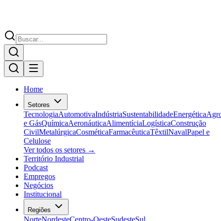
Home
Setores
Tecnologia
Automotiva
Indústria
Sustentabilidade
Energética
Agr
e Gás
Química
Aeronáutica
Alimentícia
Logística
Construção
Civil
Metalúrgica
Cosmética
Farmacêutica
Têxtil
Naval
Papel e
Celulose
Ver todos os setores →
Território Industrial
Podcast
Empregos
Negócios
Institucional
Regiões
Norte
Nordeste
Centro-Oeste
Sudeste
Sul