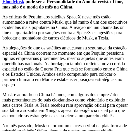
Elon Musk
pode ser a Personalidade do Ano da revista Time,
mas não é a moda do mês na China.
As críticas de Pequim aos satélites SpaceX neste mês estão
aumentando a raiva contra Musk, que há muito é um dos executivos
ocidentais mais populares na China. A reação incluiu chamadas on-
line na quarta-feira por sanções contra a SpaceX e sugestões para
boicotar a montadora de carros elétricos de Musk, a Tesla.
As alegações de que os satélites ameaçavam a segurança da estação
espacial da China ocorrem no momento em que Pequim pressiona
figuras empresariais proeminentes, mesmo aquelas que antes eram
queridinhas nacionais. A abordagem também reflete a nova corrida
espacial no estilo da Guerra Fria que está se formando entre a China
e os Estados Unidos. Ambos estão competindo para colocar o
primeiro humano em Marte e estabelecer posições estratégicas no
espaço.
Musk é adorado na China há anos, com alguns dos empresários
mais proeminentes do país elogiando-o como visionário e exibindo
seus carros Tesla. A Tesla recebeu rara aprovação oficial para operar
sua fábrica sozinha em Xangai, apesar da exigência usual para que
as montadoras estrangeiras se associem a um parceiro chinês.
No mês passado, Musk se tornou um sucesso viral na plataforma de
microblog chinês Weibo, depois de postar um poema chinês