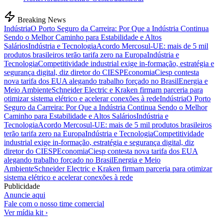
Breaking News
Indústria
O Porto Seguro da Carreira: Por Que a Indústria Continua
Sendo o Melhor Caminho para Estabilidade e Altos
Salários
Indústria e Tecnologia
Acordo Mercosul-UE: mais de 5 mil
produtos brasileiros terão tarifa zero na Europa
Indústria e
Tecnologia
Competitividade industrial exige in-formação, estratégia e
segurança digital, diz diretor do CIESP
Economia
Ciesp contesta
nova tarifa dos EUA alegando trabalho forçado no Brasil
Energia e
Meio Ambiente
Schneider Electric e Kraken firmam parceria para
otimizar sistema elétrico e acelerar conexões à rede
Indústria
O Porto
Seguro da Carreira: Por Que a Indústria Continua Sendo o Melhor
Caminho para Estabilidade e Altos Salários
Indústria e
Tecnologia
Acordo Mercosul-UE: mais de 5 mil produtos brasileiros
terão tarifa zero na Europa
Indústria e Tecnologia
Competitividade
industrial exige in-formação, estratégia e segurança digital, diz
diretor do CIESP
Economia
Ciesp contesta nova tarifa dos EUA
alegando trabalho forçado no Brasil
Energia e Meio
Ambiente
Schneider Electric e Kraken firmam parceria para otimizar
sistema elétrico e acelerar conexões à rede
Publicidade
Anuncie aqui
Fale com o nosso time comercial
Ver mídia kit ›