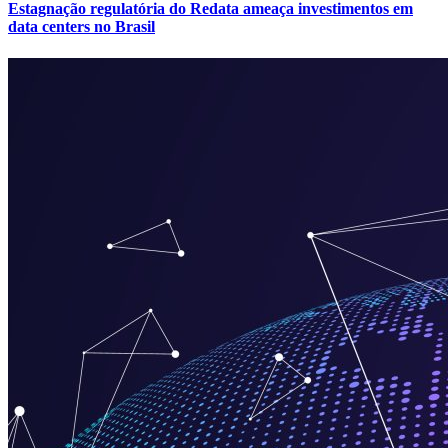
Estagnação regulatória do Redata ameaça investimentos em
data centers no Brasil