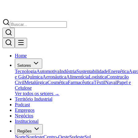
Home
Setores
Tecnologia
Automotiva
Indústria
Sustentabilidade
Energética
Agr
e Gás
Química
Aeronáutica
Alimentícia
Logística
Construção
Civil
Metalúrgica
Cosmética
Farmacêutica
Têxtil
Naval
Papel e
Celulose
Ver todos os setores →
Território Industrial
Podcast
Empregos
Negócios
Institucional
Regiões
Norte
Nordeste
Centro-Oeste
Sudeste
Sul