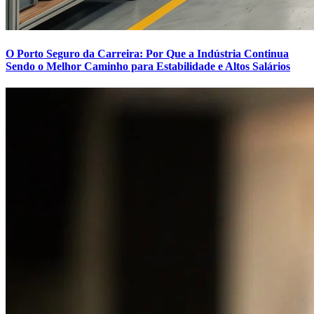
O Porto Seguro da Carreira: Por Que a Indústria Continua
Sendo o Melhor Caminho para Estabilidade e Altos Salários