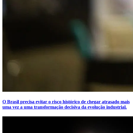
O Brasil precisa evitar o risco histórico de chegar atrasado mais
uma vez a uma transformação decisiva da evolução industrial.