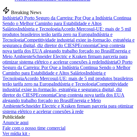
Breaking News
Indústria
O Porto Seguro da Carreira: Por Que a Indústria Continua
Sendo o Melhor Caminho para Estabilidade e Altos
Salários
Indústria e Tecnologia
Acordo Mercosul-UE: mais de 5 mil
produtos brasileiros terão tarifa zero na Europa
Indústria e
Tecnologia
Competitividade industrial exige in-formação, estratégia e
segurança digital, diz diretor do CIESP
Economia
Ciesp contesta
nova tarifa dos EUA alegando trabalho forçado no Brasil
Energia e
Meio Ambiente
Schneider Electric e Kraken firmam parceria para
otimizar sistema elétrico e acelerar conexões à rede
Indústria
O Porto
Seguro da Carreira: Por Que a Indústria Continua Sendo o Melhor
Caminho para Estabilidade e Altos Salários
Indústria e
Tecnologia
Acordo Mercosul-UE: mais de 5 mil produtos brasileiros
terão tarifa zero na Europa
Indústria e Tecnologia
Competitividade
industrial exige in-formação, estratégia e segurança digital, diz
diretor do CIESP
Economia
Ciesp contesta nova tarifa dos EUA
alegando trabalho forçado no Brasil
Energia e Meio
Ambiente
Schneider Electric e Kraken firmam parceria para otimizar
sistema elétrico e acelerar conexões à rede
Publicidade
Anuncie aqui
Fale com o nosso time comercial
Ver mídia kit ›