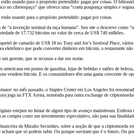
stão usando para o propósito pretendido: pagar por coisas. O bilionár
nco no ciberespaço” que oferece uma “conta poupança simples e segura
estão usando para o propósito pretendido: pagar por coisas.
in de “a invenção seminal da raça humana”. Seu site o descreve como 
priedade de 17.732 bitcoins no valor de cerca de US$ 740 milhões.
quetel de camarão de US$ 18 no Tony and Joe’s Seafood Place, vários 
letrônico que pode converter dinheiro em bitcoin, o restaurante não 
e um gerente, que se recusou a dar seu nome.
m americana em postos de gasolina, lojas de bebidas e salões de beleza
ra vendem bitcoin. E os consumidores têm uma gama crescente de opçõe
a maior: no mês passado, o Staples Center em Los Angeles foi renomea
ra joga na FTX Arena, nomeada para outra exchange de criptomoedas.
digitais estejam no limiar de algum tipo de avanço mainstream. Embor
as compra como um investimento especulativo, não para sua finalidade 
financeira da Mizuho Securities, sobre a noção de que a criptomoeda est
ue acham que só podem subir. Ou porque ouviram que é o futuro. Ou p