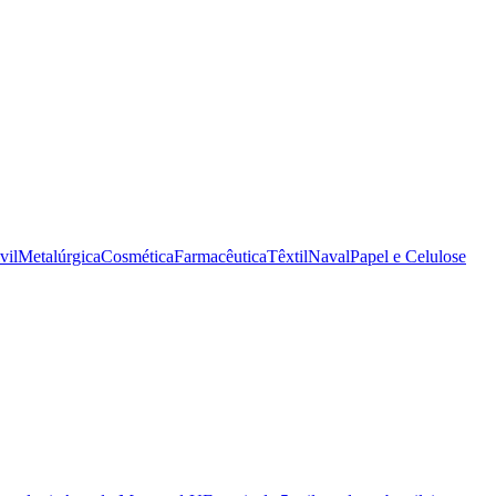
vil
Metalúrgica
Cosmética
Farmacêutica
Têxtil
Naval
Papel e Celulose