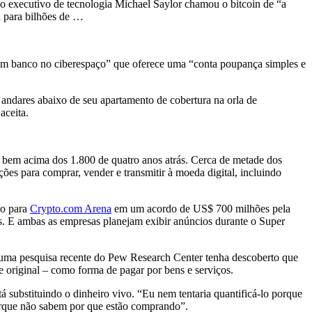
io executivo de tecnologia Michael Saylor chamou o bitcoin de “a
 para bilhões de …
“um banco no ciberespaço” que oferece uma “conta poupança simples e
andares abaixo de seu apartamento de cobertura na orla de
aceita.
, bem acima dos 1.800 de quatro anos atrás. Cerca de metade dos
s para comprar, vender e transmitir à moeda digital, incluindo
do para
Crypto.com Arena
em um acordo de US$ 700 milhões pela
 E ambas as empresas planejam exibir anúncios durante o Super
a uma pesquisa recente do Pew Research Center tenha descoberto que
original – como forma de pagar por bens e serviços.
á substituindo o dinheiro vivo. “Eu nem tentaria quantificá-lo porque
orque não sabem por que estão comprando”.