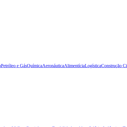
o
Petróleo e Gás
Química
Aeronáutica
Alimentícia
Logística
Construção Ci