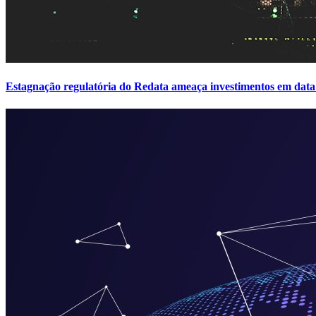
Estagnação regulatória do Redata ameaça investimentos em data 