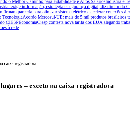
endo o Melhor Caminho para Estabilidade e Altos Salários
Indústria e T
trial exige in-formação, estratégia e segurança digital, diz diretor do 
n firmam parceria para otimizar sistema elétrico e acelerar conexões à r
 e Tecnologia
Acordo Mercosul-UE: mais de 5 mil produtos brasileiros te
or do CIESP
Economia
Ciesp contesta nova tarifa dos EUA alegando traba
xões à rede
lugares – exceto na caixa registradora