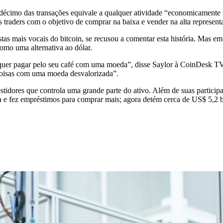
 décimo das transações equivale a qualquer atividade “economicamente 
s traders com o objetivo de comprar na baixa e vender na alta represe
tas mais vocais do bitcoin, se recusou a comentar esta história. Mas em 
omo uma alternativa ao dólar.
 quer pagar pelo seu café com uma moeda”, disse Saylor à CoinDesk TV
 coisas com uma moeda desvalorizada”.
vestidores que controla uma grande parte do ativo. Além de suas particip
in e fez empréstimos para comprar mais; agora detém cerca de US$ 5,2 b