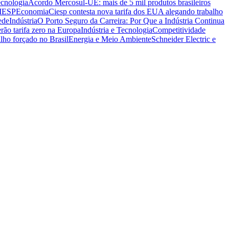
ecnologia
Acordo Mercosul-UE: mais de 5 mil produtos brasileiros
CIESP
Economia
Ciesp contesta nova tarifa dos EUA alegando trabalho
ede
Indústria
O Porto Seguro da Carreira: Por Que a Indústria Continua
rão tarifa zero na Europa
Indústria e Tecnologia
Competitividade
lho forçado no Brasil
Energia e Meio Ambiente
Schneider Electric e