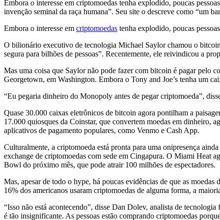
Embora o interesse em criptomoedas tenha explodido, poucas pessoas e
invenção seminal da raça humana”. Seu site o descreve como “um ba
Embora o interesse em
criptomoedas
tenha explodido, poucas pessoas 
O bilionário executivo de tecnologia Michael Saylor chamou o bitco
segura para bilhões de pessoas”. Recentemente, ele reivindicou a pro
Mas uma coisa que Saylor não pode fazer com bitcoin é pagar pelo co
Georgetown, em Washington. Embora o Tony and Joe’s tenha um caixa e
“Eu pegaria dinheiro do Monopoly antes de pegar criptomoeda”,
diss
Quase 30.000 caixas eletrônicos de bitcoin agora pontilham a paisage
17.000 quiosques da Coinstar, que convertem moedas em dinheiro, ago
aplicativos de pagamento populares, como Venmo e Cash App.
Culturalmente, a criptomoeda está pronta para uma onipresença aind
exchange de criptomoedas com sede em Cingapura. O Miami Heat ago
Bowl do próximo mês, que pode atrair 100 milhões de espectadores.
Mas, apesar de todo o hype, há poucas evidências de que as moedas 
16% dos americanos usaram criptomoedas de alguma forma, a maioria 
“Isso não está acontecendo”, disse Dan Dolev, analista de tecnologia 
é tão insignificante. As pessoas estão comprando criptomoedas porq