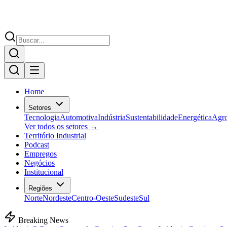
Home
Setores
Tecnologia
Automotiva
Indústria
Sustentabilidade
Energética
Agr
Ver todos os setores →
Território Industrial
Podcast
Empregos
Negócios
Institucional
Regiões
Norte
Nordeste
Centro-Oeste
Sudeste
Sul
Breaking News