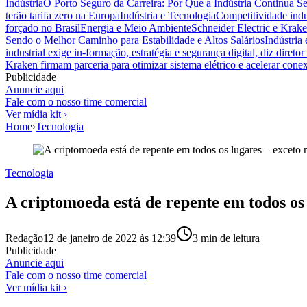
Indústria
O Porto Seguro da Carreira: Por Que a Indústria Continua S
terão tarifa zero na Europa
Indústria e Tecnologia
Competitividade indus
forçado no Brasil
Energia e Meio Ambiente
Schneider Electric e Krake
Sendo o Melhor Caminho para Estabilidade e Altos Salários
Indústria
industrial exige in-formação, estratégia e segurança digital, diz diret
Kraken firmam parceria para otimizar sistema elétrico e acelerar cone
Publicidade
Anuncie aqui
Fale com o nosso time comercial
Ver mídia kit ›
Home
›
Tecnologia
Tecnologia
A criptomoeda está de repente em todos os 
Redação
12 de janeiro de 2022 às 12:39
3
min de leitura
Publicidade
Anuncie aqui
Fale com o nosso time comercial
Ver mídia kit ›