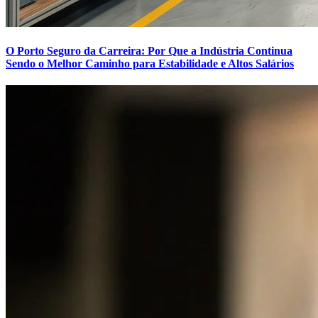
O Porto Seguro da Carreira: Por Que a Indústria Continua
Sendo o Melhor Caminho para Estabilidade e Altos Salários