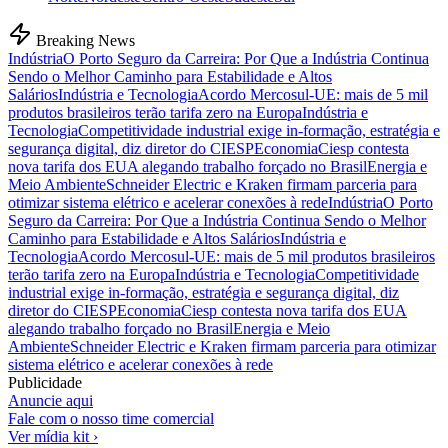
Breaking News
Indústria
O Porto Seguro da Carreira: Por Que a Indústria Continua
Sendo o Melhor Caminho para Estabilidade e Altos
Salários
Indústria e Tecnologia
Acordo Mercosul-UE: mais de 5 mil
produtos brasileiros terão tarifa zero na Europa
Indústria e
Tecnologia
Competitividade industrial exige in-formação, estratégia e
segurança digital, diz diretor do CIESP
Economia
Ciesp contesta
nova tarifa dos EUA alegando trabalho forçado no Brasil
Energia e
Meio Ambiente
Schneider Electric e Kraken firmam parceria para
otimizar sistema elétrico e acelerar conexões à rede
Indústria
O Porto
Seguro da Carreira: Por Que a Indústria Continua Sendo o Melhor
Caminho para Estabilidade e Altos Salários
Indústria e
Tecnologia
Acordo Mercosul-UE: mais de 5 mil produtos brasileiros
terão tarifa zero na Europa
Indústria e Tecnologia
Competitividade
industrial exige in-formação, estratégia e segurança digital, diz
diretor do CIESP
Economia
Ciesp contesta nova tarifa dos EUA
alegando trabalho forçado no Brasil
Energia e Meio
Ambiente
Schneider Electric e Kraken firmam parceria para otimizar
sistema elétrico e acelerar conexões à rede
Publicidade
Anuncie aqui
Fale com o nosso time comercial
Ver mídia kit ›