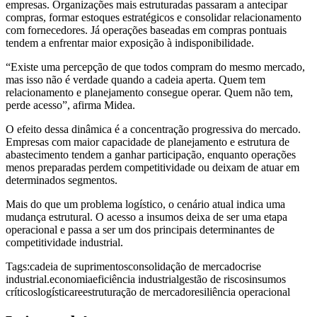
empresas. Organizações mais estruturadas passaram a antecipar
compras, formar estoques estratégicos e consolidar relacionamento
com fornecedores. Já operações baseadas em compras pontuais
tendem a enfrentar maior exposição à indisponibilidade.
“Existe uma percepção de que todos compram do mesmo mercado,
mas isso não é verdade quando a cadeia aperta. Quem tem
relacionamento e planejamento consegue operar. Quem não tem,
perde acesso”, afirma Midea.
O efeito dessa dinâmica é a concentração progressiva do mercado.
Empresas com maior capacidade de planejamento e estrutura de
abastecimento tendem a ganhar participação, enquanto operações
menos preparadas perdem competitividade ou deixam de atuar em
determinados segmentos.
Mais do que um problema logístico, o cenário atual indica uma
mudança estrutural. O acesso a insumos deixa de ser uma etapa
operacional e passa a ser um dos principais determinantes de
competitividade industrial.
Tags:
cadeia de suprimentos
consolidação de mercado
crise
industrial.
economia
eficiência industrial
gestão de riscos
insumos
críticos
logística
reestruturação de mercado
resiliência operacional