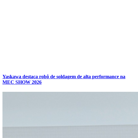
Yaskawa destaca robô de soldagem de alta performance na
MEC SHOW 2026