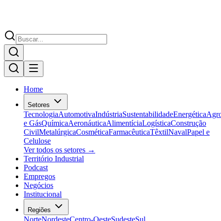
Home
Setores
Tecnologia
Automotiva
Indústria
Sustentabilidade
Energética
Agr
e Gás
Química
Aeronáutica
Alimentícia
Logística
Construção
Civil
Metalúrgica
Cosmética
Farmacêutica
Têxtil
Naval
Papel e
Celulose
Ver todos os setores →
Território Industrial
Podcast
Empregos
Negócios
Institucional
Regiões
Norte
Nordeste
Centro-Oeste
Sudeste
Sul