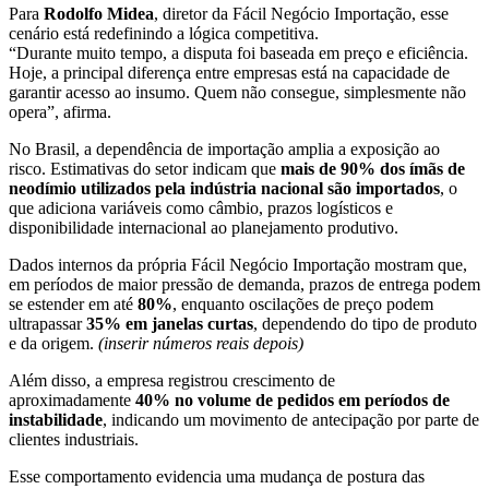
Para
Rodolfo Midea
, diretor da Fácil Negócio Importação, esse
cenário está redefinindo a lógica competitiva.
“Durante muito tempo, a disputa foi baseada em preço e eficiência.
Hoje, a principal diferença entre empresas está na capacidade de
garantir acesso ao insumo. Quem não consegue, simplesmente não
opera”, afirma.
No Brasil, a dependência de importação amplia a exposição ao
risco. Estimativas do setor indicam que
mais de 90% dos ímãs de
neodímio utilizados pela indústria nacional são importados
, o
que adiciona variáveis como câmbio, prazos logísticos e
disponibilidade internacional ao planejamento produtivo.
Dados internos da própria Fácil Negócio Importação mostram que,
em períodos de maior pressão de demanda, prazos de entrega podem
se estender em até
80%
, enquanto oscilações de preço podem
ultrapassar
35% em janelas curtas
, dependendo do tipo de produto
e da origem.
(inserir números reais depois)
Além disso, a empresa registrou crescimento de
aproximadamente
40% no volume de pedidos em períodos de
instabilidade
, indicando um movimento de antecipação por parte de
clientes industriais.
Esse comportamento evidencia uma mudança de postura das