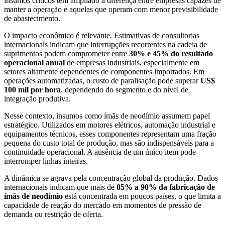
insumos críticos têm ampliado a diferença entre empresas capazes de
manter a operação e aquelas que operam com menor previsibilidade
de abastecimento.
O impacto econômico é relevante. Estimativas de consultorias
internacionais indicam que interrupções recorrentes na cadeia de
suprimentos podem comprometer entre
30% e 45% do resultado
operacional anual
de empresas industriais, especialmente em
setores altamente dependentes de componentes importados. Em
operações automatizadas, o custo de paralisação pode superar
US$
100 mil por hora
, dependendo do segmento e do nível de
integração produtiva.
Nesse contexto, insumos como ímãs de neodímio assumem papel
estratégico. Utilizados em motores elétricos, automação industrial e
equipamentos técnicos, esses componentes representam uma fração
pequena do custo total de produção, mas são indispensáveis para a
continuidade operacional. A ausência de um único item pode
interromper linhas inteiras.
A dinâmica se agrava pela concentração global da produção. Dados
internacionais indicam que mais de
85% a 90% da fabricação de
ímãs de neodímio
está concentrada em poucos países, o que limita a
capacidade de reação do mercado em momentos de pressão de
demanda ou restrição de oferta.