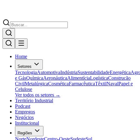
Home
Setores
Tecnologia
Automotiva
Indústria
Sustentabilidade
Energética
Agr
e Gás
Química
Aeronáutica
Alimentícia
Logística
Construção
Civil
Metalúrgica
Cosmética
Farmacêutica
Têxtil
Naval
Papel e
Celulose
Ver todos os setores →
Território Industrial
Podcast
Empregos
Negócios
Institucional
Regiões
Norte
Nordeste
Centro-Oeste
Sudeste
Sul