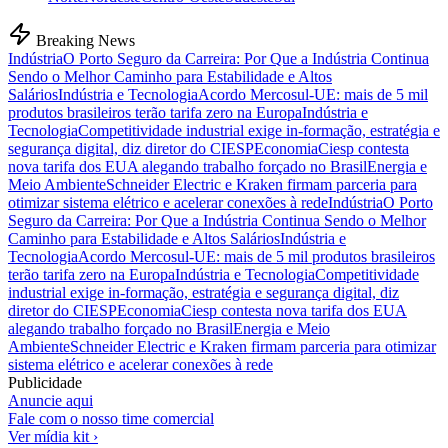
Breaking News
Indústria
O Porto Seguro da Carreira: Por Que a Indústria Continua
Sendo o Melhor Caminho para Estabilidade e Altos
Salários
Indústria e Tecnologia
Acordo Mercosul-UE: mais de 5 mil
produtos brasileiros terão tarifa zero na Europa
Indústria e
Tecnologia
Competitividade industrial exige in-formação, estratégia e
segurança digital, diz diretor do CIESP
Economia
Ciesp contesta
nova tarifa dos EUA alegando trabalho forçado no Brasil
Energia e
Meio Ambiente
Schneider Electric e Kraken firmam parceria para
otimizar sistema elétrico e acelerar conexões à rede
Indústria
O Porto
Seguro da Carreira: Por Que a Indústria Continua Sendo o Melhor
Caminho para Estabilidade e Altos Salários
Indústria e
Tecnologia
Acordo Mercosul-UE: mais de 5 mil produtos brasileiros
terão tarifa zero na Europa
Indústria e Tecnologia
Competitividade
industrial exige in-formação, estratégia e segurança digital, diz
diretor do CIESP
Economia
Ciesp contesta nova tarifa dos EUA
alegando trabalho forçado no Brasil
Energia e Meio
Ambiente
Schneider Electric e Kraken firmam parceria para otimizar
sistema elétrico e acelerar conexões à rede
Publicidade
Anuncie aqui
Fale com o nosso time comercial
Ver mídia kit ›