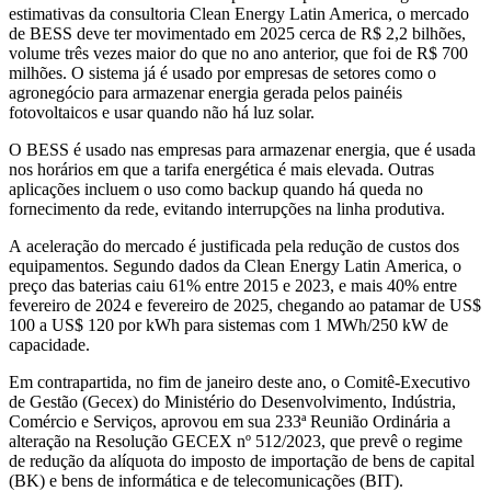
estimativas da consultoria Clean Energy Latin America, o mercado
de BESS deve ter movimentado em 2025 cerca de R$ 2,2 bilhões,
volume três vezes maior do que no ano anterior, que foi de R$ 700
milhões. O sistema já é usado por empresas de setores como o
agronegócio para armazenar energia gerada pelos painéis
fotovoltaicos e usar quando não há luz solar.
O BESS é usado nas empresas para armazenar energia, que é usada
nos horários em que a tarifa energética é mais elevada. Outras
aplicações incluem o uso como backup quando há queda no
fornecimento da rede, evitando interrupções na linha produtiva.
A aceleração do mercado é justificada pela redução de custos dos
equipamentos. Segundo dados da Clean Energy Latin America, o
preço das baterias caiu 61% entre 2015 e 2023, e mais 40% entre
fevereiro de 2024 e fevereiro de 2025, chegando ao patamar de US$
100 a US$ 120 por kWh para sistemas com 1 MWh/250 kW de
capacidade.
Em contrapartida, no fim de janeiro deste ano, o Comitê-Executivo
de Gestão (Gecex) do Ministério do Desenvolvimento, Indústria,
Comércio e Serviços, aprovou em sua 233ª Reunião Ordinária a
alteração na Resolução GECEX nº 512/2023, que prevê o regime
de redução da alíquota do imposto de importação de bens de capital
(BK) e bens de informática e de telecomunicações (BIT).