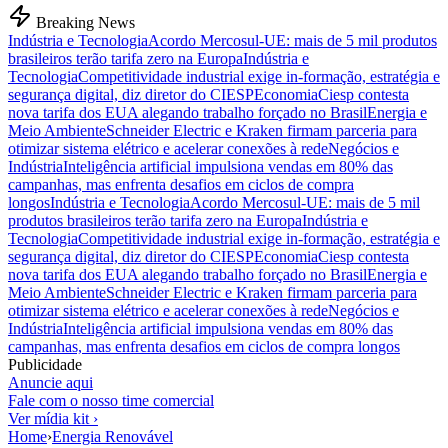
Breaking News
Indústria e Tecnologia
Acordo Mercosul-UE: mais de 5 mil produtos
brasileiros terão tarifa zero na Europa
Indústria e
Tecnologia
Competitividade industrial exige in-formação, estratégia e
segurança digital, diz diretor do CIESP
Economia
Ciesp contesta
nova tarifa dos EUA alegando trabalho forçado no Brasil
Energia e
Meio Ambiente
Schneider Electric e Kraken firmam parceria para
otimizar sistema elétrico e acelerar conexões à rede
Negócios e
Indústria
Inteligência artificial impulsiona vendas em 80% das
campanhas, mas enfrenta desafios em ciclos de compra
longos
Indústria e Tecnologia
Acordo Mercosul-UE: mais de 5 mil
produtos brasileiros terão tarifa zero na Europa
Indústria e
Tecnologia
Competitividade industrial exige in-formação, estratégia e
segurança digital, diz diretor do CIESP
Economia
Ciesp contesta
nova tarifa dos EUA alegando trabalho forçado no Brasil
Energia e
Meio Ambiente
Schneider Electric e Kraken firmam parceria para
otimizar sistema elétrico e acelerar conexões à rede
Negócios e
Indústria
Inteligência artificial impulsiona vendas em 80% das
campanhas, mas enfrenta desafios em ciclos de compra longos
Publicidade
Anuncie aqui
Fale com o nosso time comercial
Ver mídia kit ›
Home
›
Energia Renovável