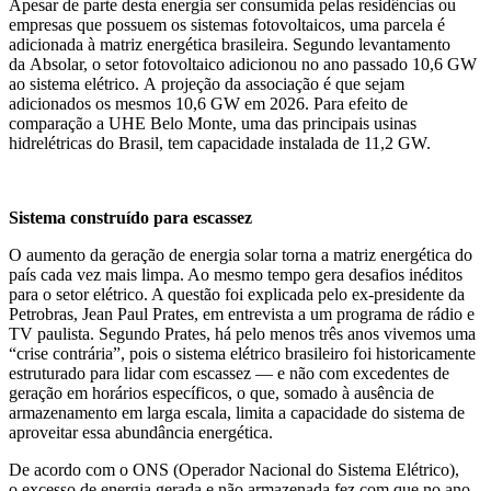
Apesar de parte desta energia ser consumida pelas residências ou
empresas que possuem os sistemas fotovoltaicos, uma parcela é
adicionada à matriz energética brasileira. Segundo levantamento
da Absolar, o setor fotovoltaico adicionou no ano passado 10,6 GW
ao sistema elétrico. A projeção da associação é que sejam
adicionados os mesmos 10,6 GW em 2026. Para efeito de
comparação a UHE Belo Monte, uma das principais usinas
hidrelétricas do Brasil, tem capacidade instalada de 11,2 GW.
Sistema construído para escassez
O aumento da geração de energia solar torna a matriz energética do
país cada vez mais limpa. Ao mesmo tempo gera desafios inéditos
para o setor elétrico. A questão foi explicada pelo ex-presidente da
Petrobras, Jean Paul Prates, em entrevista a um programa de rádio e
TV paulista. Segundo Prates, há pelo menos três anos vivemos uma
“crise contrária”, pois o sistema elétrico brasileiro foi historicamente
estruturado para lidar com escassez — e não com excedentes de
geração em horários específicos, o que, somado à ausência de
armazenamento em larga escala, limita a capacidade do sistema de
aproveitar essa abundância energética.
De acordo com o ONS (Operador Nacional do Sistema Elétrico),
o excesso de energia gerada e não armazenada fez com que no ano