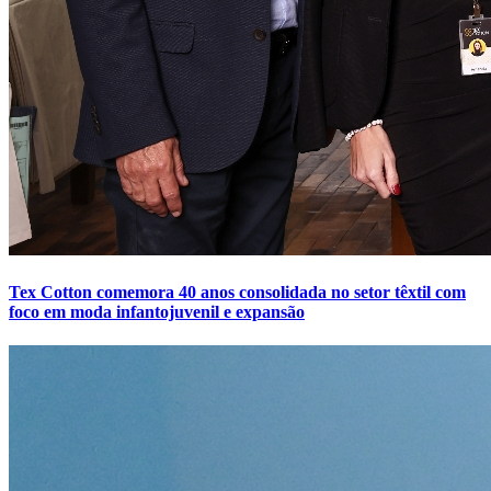
Tex Cotton comemora 40 anos consolidada no setor têxtil com
foco em moda infantojuvenil e expansão