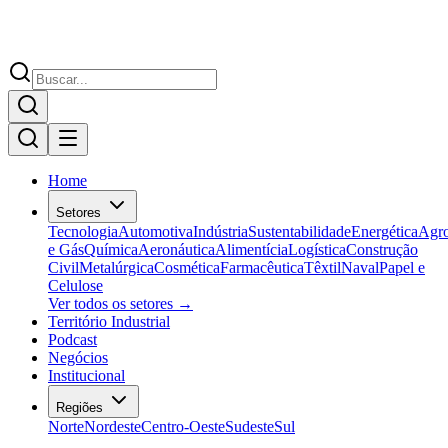
Home
Setores
Tecnologia
Automotiva
Indústria
Sustentabilidade
Energética
Agr
e Gás
Química
Aeronáutica
Alimentícia
Logística
Construção
Civil
Metalúrgica
Cosmética
Farmacêutica
Têxtil
Naval
Papel e
Celulose
Ver todos os setores →
Território Industrial
Podcast
Negócios
Institucional
Regiões
Norte
Nordeste
Centro-Oeste
Sudeste
Sul