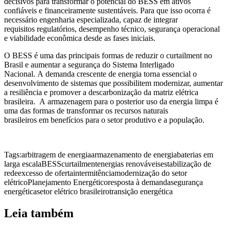
decisivos para transformar o potencial do BESS em ativos
confiáveis e financeiramente sustentáveis. Para que isso ocorra é
necessário engenharia especializada, capaz de integrar
requisitos regulatórios, desempenho técnico, segurança operacional
e viabilidade econômica desde as fases iniciais.
O BESS é uma das principais formas de reduzir o curtailment no
Brasil e aumentar a segurança do Sistema Interligado
Nacional. A demanda crescente de energia torna essencial o
desenvolvimento de sistemas que possibilitem modernizar, aumentar
a resiliência e promover a descarbonização da matriz elétrica
brasileira. A armazenagem para o posterior uso da energia limpa é
uma das formas de transformar os recursos naturais
brasileiros em benefícios para o setor produtivo e a população.
Tags:
arbitragem de energia
armazenamento de energia
baterias em
larga escala
BESS
curtailment
energias renováveis
estabilização de
rede
excesso de oferta
intermitência
modernização do setor
elétrico
Planejamento Energético
resposta à demanda
segurança
energética
setor elétrico brasileiro
transição energética
Leia também