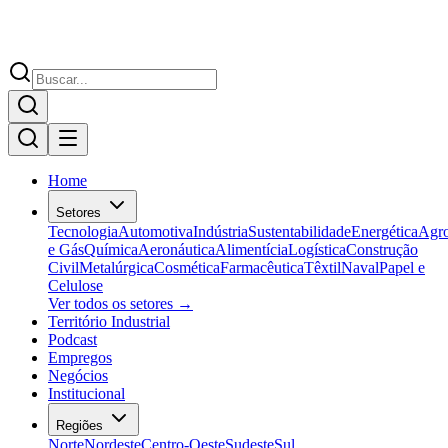
Home
Setores
Tecnologia
Automotiva
Indústria
Sustentabilidade
Energética
Agr
e Gás
Química
Aeronáutica
Alimentícia
Logística
Construção
Civil
Metalúrgica
Cosmética
Farmacêutica
Têxtil
Naval
Papel e
Celulose
Ver todos os setores →
Território Industrial
Podcast
Empregos
Negócios
Institucional
Regiões
Norte
Nordeste
Centro-Oeste
Sudeste
Sul