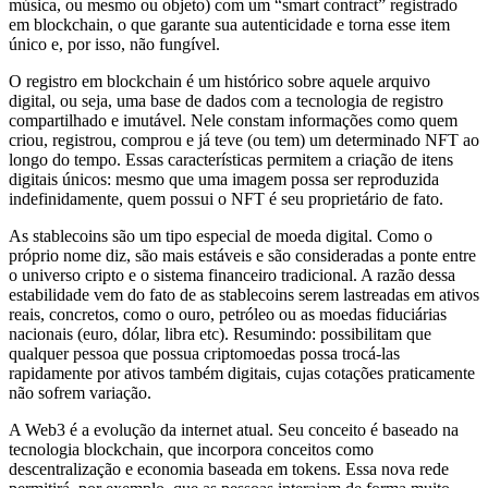
música, ou mesmo ou objeto) com um “smart contract” registrado
em blockchain, o que garante sua autenticidade e torna esse item
único e, por isso, não fungível.
O registro em blockchain é um histórico sobre aquele arquivo
digital, ou seja, uma base de dados com a tecnologia de registro
compartilhado e imutável. Nele constam informações como quem
criou, registrou, comprou e já teve (ou tem) um determinado NFT ao
longo do tempo. Essas características permitem a criação de itens
digitais únicos: mesmo que uma imagem possa ser reproduzida
indefinidamente, quem possui o NFT é seu proprietário de fato.
As stablecoins são um tipo especial de moeda digital. Como o
próprio nome diz, são mais estáveis e são consideradas a ponte entre
o universo cripto e o sistema financeiro tradicional. A razão dessa
estabilidade vem do fato de as stablecoins serem lastreadas em ativos
reais, concretos, como o ouro, petróleo ou as moedas fiduciárias
nacionais (euro, dólar, libra etc). Resumindo: possibilitam que
qualquer pessoa que possua criptomoedas possa trocá-las
rapidamente por ativos também digitais, cujas cotações praticamente
não sofrem variação.
A Web3 é a evolução da internet atual. Seu conceito é baseado na
tecnologia blockchain, que incorpora conceitos como
descentralização e economia baseada em tokens. Essa nova rede