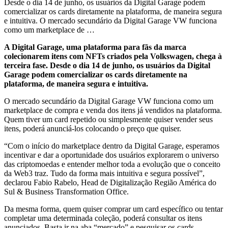
Desde o dia 14 de junho, os usuários da Digital Garage podem
comercializar os cards diretamente na plataforma, de maneira segura
e intuitiva. O mercado secundário da Digital Garage VW funciona
como um marketplace de …
A Digital Garage, uma plataforma para fãs da marca
colecionarem itens com NFTs criados pela Volkswagen, chega à
terceira fase. Desde o dia 14 de junho, os usuários da Digital
Garage podem comercializar os cards diretamente na
plataforma, de maneira segura e intuitiva.
O mercado secundário da Digital Garage VW funciona como um
marketplace de compra e venda dos itens já vendidos na plataforma.
Quem tiver um card repetido ou simplesmente quiser vender seus
itens, poderá anunciá-los colocando o preço que quiser.
“Com o início do marketplace dentro da Digital Garage, esperamos
incentivar e dar a oportunidade dos usuários explorarem o universo
das criptomoedas e entender melhor toda a evolução que o conceito
da Web3 traz. Tudo da forma mais intuitiva e segura possível”,
declarou Fabio Rabelo, Head de Digitalização Região América do
Sul & Business Transformation Office.
Da mesma forma, quem quiser comprar um card específico ou tentar
completar uma determinada coleção, poderá consultar os itens
anunciados. Basta ir na aba “mercado” e pesquisar os cards