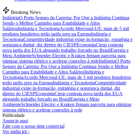
Breaking News
Indústria
O Porto Seguro da Carreira: Por Que a Indústria Continua
Sendo o Melhor Caminho para Estabilidade e Altos
Salários
Indústria e Tecnologia
Acordo Mercosul-UE: mais de 5 mil
produtos brasileiros terão tarifa zero na Europa
Indústria e
Tecnologia
Competitividade industrial exige in-formação, estratégia e
segurança digital, diz diretor do CIESP
Economia
Ciesp contesta
nova tarifa dos EUA alegando trabalho forçado no Brasil
Energia e
Meio Ambiente
Schneider Electric e Kraken firmam parceria para
otimizar sistema elétrico e acelerar conexões à rede
Indústria
O Porto
Seguro da Carreira: Por Que a Indústria Continua Sendo o Melhor
Caminho para Estabilidade e Altos Salários
Indústria e
Tecnologia
Acordo Mercosul-UE: mais de 5 mil produtos brasileiros
terão tarifa zero na Europa
Indústria e Tecnologia
Competitividade
industrial exige in-formação, estratégia e segurança digital, diz
diretor do CIESP
Economia
Ciesp contesta nova tarifa dos EUA
alegando trabalho forçado no Brasil
Energia e Meio
Ambiente
Schneider Electric e Kraken firmam parceria para otimizar
sistema elétrico e acelerar conexões à rede
Publicidade
Anuncie aqui
Fale com o nosso time comercial
Ver mídia kit ›