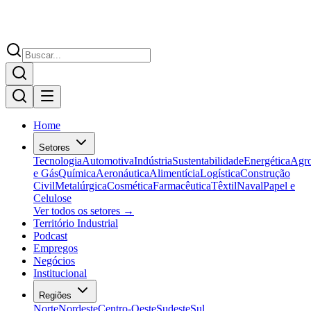
Home
Setores
Tecnologia
Automotiva
Indústria
Sustentabilidade
Energética
Agr
e Gás
Química
Aeronáutica
Alimentícia
Logística
Construção
Civil
Metalúrgica
Cosmética
Farmacêutica
Têxtil
Naval
Papel e
Celulose
Ver todos os setores →
Território Industrial
Podcast
Empregos
Negócios
Institucional
Regiões
Norte
Nordeste
Centro-Oeste
Sudeste
Sul