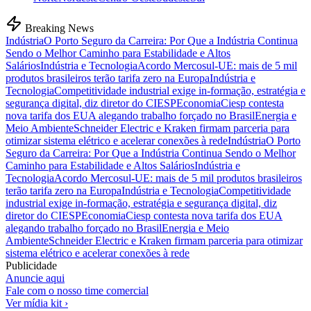
Breaking News
Indústria
O Porto Seguro da Carreira: Por Que a Indústria Continua
Sendo o Melhor Caminho para Estabilidade e Altos
Salários
Indústria e Tecnologia
Acordo Mercosul-UE: mais de 5 mil
produtos brasileiros terão tarifa zero na Europa
Indústria e
Tecnologia
Competitividade industrial exige in-formação, estratégia e
segurança digital, diz diretor do CIESP
Economia
Ciesp contesta
nova tarifa dos EUA alegando trabalho forçado no Brasil
Energia e
Meio Ambiente
Schneider Electric e Kraken firmam parceria para
otimizar sistema elétrico e acelerar conexões à rede
Indústria
O Porto
Seguro da Carreira: Por Que a Indústria Continua Sendo o Melhor
Caminho para Estabilidade e Altos Salários
Indústria e
Tecnologia
Acordo Mercosul-UE: mais de 5 mil produtos brasileiros
terão tarifa zero na Europa
Indústria e Tecnologia
Competitividade
industrial exige in-formação, estratégia e segurança digital, diz
diretor do CIESP
Economia
Ciesp contesta nova tarifa dos EUA
alegando trabalho forçado no Brasil
Energia e Meio
Ambiente
Schneider Electric e Kraken firmam parceria para otimizar
sistema elétrico e acelerar conexões à rede
Publicidade
Anuncie aqui
Fale com o nosso time comercial
Ver mídia kit ›