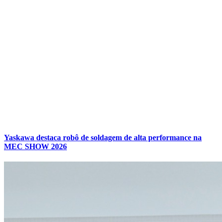
Yaskawa destaca robô de soldagem de alta performance na
MEC SHOW 2026