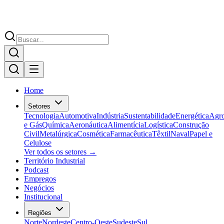
Home
Setores
Tecnologia
Automotiva
Indústria
Sustentabilidade
Energética
Agr
e Gás
Química
Aeronáutica
Alimentícia
Logística
Construção
Civil
Metalúrgica
Cosmética
Farmacêutica
Têxtil
Naval
Papel e
Celulose
Ver todos os setores →
Território Industrial
Podcast
Empregos
Negócios
Institucional
Regiões
Norte
Nordeste
Centro-Oeste
Sudeste
Sul