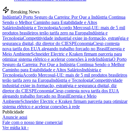
Breaking News
Indústria
O Porto Seguro da Carreira: Por Que a Indústria Continua
Sendo o Melhor Caminho para Estabilidade e Altos
Salários
Indústria e Tecnologia
Acordo Mercosul-UE: mais de 5 mil
produtos brasileiros terão tarifa zero na Europa
Indústria e
Tecnologia
Competitividade industrial exige in-formação, estratégia e
segurança digital, diz diretor do CIESP
Economia
Ciesp contesta
nova tarifa dos EUA alegando trabalho forçado no Brasil
Energia e
Meio Ambiente
Schneider Electric e Kraken firmam parceria para
otimizar sistema elétrico e acelerar conexões à rede
Indústria
O Porto
Seguro da Carreira: Por Que a Indústria Continua Sendo o Melhor
Caminho para Estabilidade e Altos Salários
Indústria e
Tecnologia
Acordo Mercosul-UE: mais de 5 mil produtos brasileiros
terão tarifa zero na Europa
Indústria e Tecnologia
Competitividade
industrial exige in-formação, estratégia e segurança digital, diz
diretor do CIESP
Economia
Ciesp contesta nova tarifa dos EUA
alegando trabalho forçado no Brasil
Energia e Meio
Ambiente
Schneider Electric e Kraken firmam parceria para otimizar
sistema elétrico e acelerar conexões à rede
Publicidade
Anuncie aqui
Fale com o nosso time comercial
Ver mídia kit ›