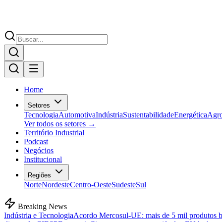
Home
Setores
Tecnologia
Automotiva
Indústria
Sustentabilidade
Energética
Agr
Ver todos os setores →
Território Industrial
Podcast
Negócios
Institucional
Regiões
Norte
Nordeste
Centro-Oeste
Sudeste
Sul
Breaking News
Indústria e Tecnologia
Acordo Mercosul-UE: mais de 5 mil produtos bra