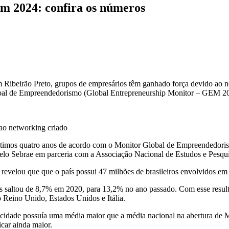
em 2024: confira os números
beirão Preto, grupos de empresários têm ganhado força devido ao net
bal de Empreendedorismo (Global Entrepreneurship Monitor – GEM 202
ao networking criado
 últimos quatro anos de acordo com o Monitor Global de Empreendedor
pelo Sebrae em parceria com a Associação Nacional de Estudos e Pes
evelou que que o país possui 47 milhões de brasileiros envolvidos em 
s saltou de 8,7% em 2020, para 13,2% no ano passado. Com esse result
 Reino Unido, Estados Unidos e Itália.
cidade possuía uma média maior que a média nacional na abertura de M
car ainda maior.