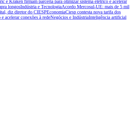
ric e Kraken firmam parceria para otimizar sistema elétrico e acelerar
mpra longos
Indústria e Tecnologia
Acordo Mercosul-UE: mais de 5 mil
ital, diz diretor do CIESP
Economia
Ciesp contesta nova tarifa dos
o e acelerar conexões à rede
Negócios e Indústria
Inteligência artificial