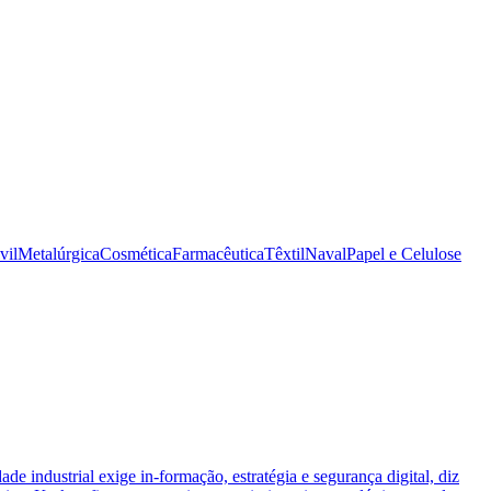
vil
Metalúrgica
Cosmética
Farmacêutica
Têxtil
Naval
Papel e Celulose
ade industrial exige in-formação, estratégia e segurança digital, diz