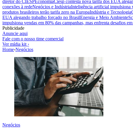
diretor do CIESP
Economia
Ciesp contesta nova tarifa dos EUA alegan
conexões à rede
Negócios e Indústria
Inteligência artificial impulsio
produtos brasileiros terão tarifa zero na Europa
Indústria e Tecnologia
EUA alegando trabalho forçado no Brasil
Energia e Meio Ambiente
Sc
impulsiona vendas em 80% das campanhas, mas enfrenta desafios em 
Publicidade
Anuncie aqui
Fale com o nosso time comercial
Ver mídia kit ›
Home
›
Negócios
Negócios