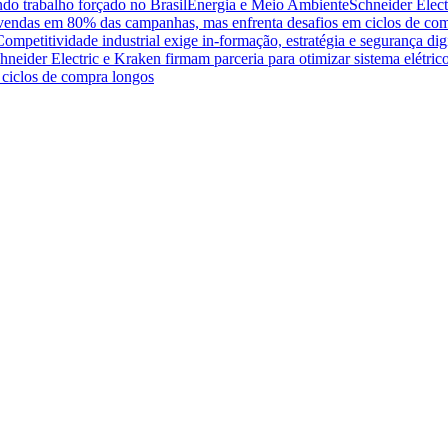
do trabalho forçado no Brasil
Energia e Meio Ambiente
Schneider Elect
na vendas em 80% das campanhas, mas enfrenta desafios em ciclos de co
Competitividade industrial exige in-formação, estratégia e segurança dig
hneider Electric e Kraken firmam parceria para otimizar sistema elétric
ciclos de compra longos