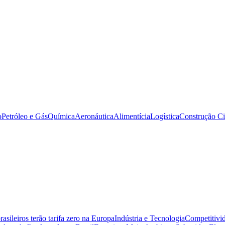
o
Petróleo e Gás
Química
Aeronáutica
Alimentícia
Logística
Construção Ci
sileiros terão tarifa zero na Europa
Indústria e Tecnologia
Competitivid