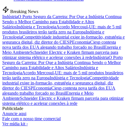
Breaking News
Indústria
O Porto Seguro da Carreira: Por Que a Indústria Continua
Sendo o Melhor Caminho para Estabilidade e Altos
Salários
Indústria e Tecnologia
Acordo Mercosul-UE: mais de 5 mil
produtos brasileiros terão tarifa zero na Europa
Indústria e
Tecnologia
Competitividade industrial exige in-formação, estratégia e
segurança digital, diz diretor do CIESP
Economia
Ciesp contesta
nova tarifa dos EUA alegando trabalho forçado no Brasil
Energia e
Meio Ambiente
Schneider Electric e Kraken firmam parceria para
otimizar sistema elétrico e acelerar conexões à rede
Indústria
O Porto
Seguro da Carreira: Por Que a Indústria Continua Sendo o Melhor
Caminho para Estabilidade e Altos Salários
Indústria e
Tecnologia
Acordo Mercosul-UE: mais de 5 mil produtos brasileiros
terão tarifa zero na Europa
Indústria e Tecnologia
Competitividade
industrial exige in-formação, estratégia e segurança digital, diz
diretor do CIESP
Economia
Ciesp contesta nova tarifa dos EUA
alegando trabalho forçado no Brasil
Energia e Meio
Ambiente
Schneider Electric e Kraken firmam parceria para otimizar
sistema elétrico e acelerar conexões à rede
Publicidade
Anuncie aqui
Fale com o nosso time comercial
Ver mídia kit ›