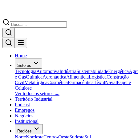
Home
Setores
Tecnologia
Automotiva
Indústria
Sustentabilidade
Energética
Agr
e Gás
Química
Aeronáutica
Alimentícia
Logística
Construção
Civil
Metalúrgica
Cosmética
Farmacêutica
Têxtil
Naval
Papel e
Celulose
Ver todos os setores →
Território Industrial
Podcast
Empregos
Negócios
Institucional
Regiões
Norte
Nordeste
Centro-Oeste
Sudeste
Sul