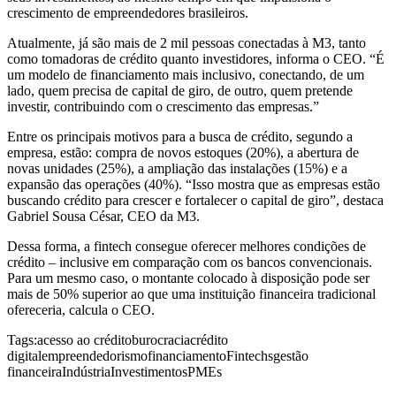
crescimento de empreendedores brasileiros.
Atualmente, já são mais de 2 mil pessoas conectadas à M3, tanto
como tomadoras de crédito quanto investidores, informa o CEO. “É
um modelo de financiamento mais inclusivo, conectando, de um
lado, quem precisa de capital de giro, de outro, quem pretende
investir, contribuindo com o crescimento das empresas.”
Entre os principais motivos para a busca de crédito, segundo a
empresa, estão: compra de novos estoques (20%), a abertura de
novas unidades (25%), a ampliação das instalações (15%) e a
expansão das operações (40%). “Isso mostra que as empresas estão
buscando crédito para crescer e fortalecer o capital de giro”, destaca
Gabriel Sousa César, CEO da M3.
Dessa forma, a fintech consegue oferecer melhores condições de
crédito – inclusive em comparação com os bancos convencionais.
Para um mesmo caso, o montante colocado à disposição pode ser
mais de 50% superior ao que uma instituição financeira tradicional
ofereceria, calcula o CEO.
Tags:
acesso ao crédito
burocracia
crédito
digital
empreendedorismo
financiamento
Fintechs
gestão
financeira
Indústria
Investimentos
PMEs