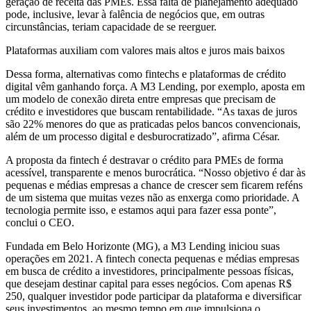
geração de receita das PMEs. Essa falta de planejamento adequado
pode, inclusive, levar à falência de negócios que, em outras
circunstâncias, teriam capacidade de se reerguer.
Plataformas auxiliam com valores mais altos e juros mais baixos
Dessa forma, alternativas como fintechs e plataformas de crédito
digital vêm ganhando força. A M3 Lending, por exemplo, aposta em
um modelo de conexão direta entre empresas que precisam de
crédito e investidores que buscam rentabilidade. “As taxas de juros
são 22% menores do que as praticadas pelos bancos convencionais,
além de um processo digital e desburocratizado”, afirma César.
A proposta da fintech é destravar o crédito para PMEs de forma
acessível, transparente e menos burocrática. “Nosso objetivo é dar às
pequenas e médias empresas a chance de crescer sem ficarem reféns
de um sistema que muitas vezes não as enxerga como prioridade. A
tecnologia permite isso, e estamos aqui para fazer essa ponte”,
conclui o CEO.
Fundada em Belo Horizonte (MG), a M3 Lending iniciou suas
operações em 2021. A fintech conecta pequenas e médias empresas
em busca de crédito a investidores, principalmente pessoas físicas,
que desejam destinar capital para esses negócios. Com apenas R$
250, qualquer investidor pode participar da plataforma e diversificar
seus investimentos, ao mesmo tempo em que impulsiona o