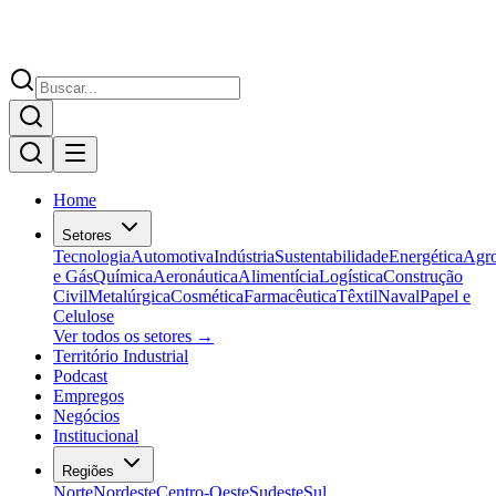
Home
Setores
Tecnologia
Automotiva
Indústria
Sustentabilidade
Energética
Agr
e Gás
Química
Aeronáutica
Alimentícia
Logística
Construção
Civil
Metalúrgica
Cosmética
Farmacêutica
Têxtil
Naval
Papel e
Celulose
Ver todos os setores →
Território Industrial
Podcast
Empregos
Negócios
Institucional
Regiões
Norte
Nordeste
Centro-Oeste
Sudeste
Sul