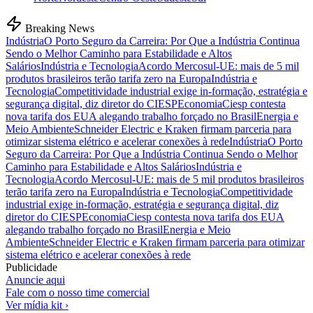
Breaking News
Indústria
O Porto Seguro da Carreira: Por Que a Indústria Continua
Sendo o Melhor Caminho para Estabilidade e Altos
Salários
Indústria e Tecnologia
Acordo Mercosul-UE: mais de 5 mil
produtos brasileiros terão tarifa zero na Europa
Indústria e
Tecnologia
Competitividade industrial exige in-formação, estratégia e
segurança digital, diz diretor do CIESP
Economia
Ciesp contesta
nova tarifa dos EUA alegando trabalho forçado no Brasil
Energia e
Meio Ambiente
Schneider Electric e Kraken firmam parceria para
otimizar sistema elétrico e acelerar conexões à rede
Indústria
O Porto
Seguro da Carreira: Por Que a Indústria Continua Sendo o Melhor
Caminho para Estabilidade e Altos Salários
Indústria e
Tecnologia
Acordo Mercosul-UE: mais de 5 mil produtos brasileiros
terão tarifa zero na Europa
Indústria e Tecnologia
Competitividade
industrial exige in-formação, estratégia e segurança digital, diz
diretor do CIESP
Economia
Ciesp contesta nova tarifa dos EUA
alegando trabalho forçado no Brasil
Energia e Meio
Ambiente
Schneider Electric e Kraken firmam parceria para otimizar
sistema elétrico e acelerar conexões à rede
Publicidade
Anuncie aqui
Fale com o nosso time comercial
Ver mídia kit ›