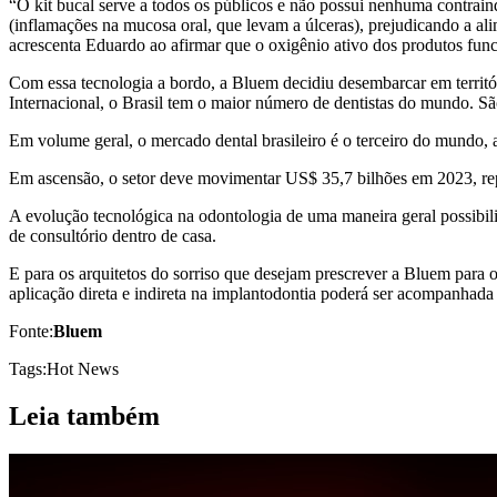
“O kit bucal serve a todos os públicos e não possui nenhuma contrain
(inflamações na mucosa oral, que levam a úlceras), prejudicando a a
acrescenta Eduardo ao afirmar que o oxigênio ativo dos produtos fu
Com essa tecnologia a bordo, a Bluem decidiu desembarcar em territó
Internacional, o Brasil tem o maior número de dentistas do mundo. S
Em volume geral, o mercado dental brasileiro é o terceiro do mundo,
Em ascensão, o setor deve movimentar US$ 35,7 bilhões em 2023, r
A evolução tecnológica na odontologia de uma maneira geral possibilit
de consultório dentro de casa.
E para os arquitetos do sorriso que desejam prescrever a Bluem para o
aplicação direta e indireta na implantodontia poderá ser acompanhada
Fonte:
Bluem
Tags:
Hot News
Leia também