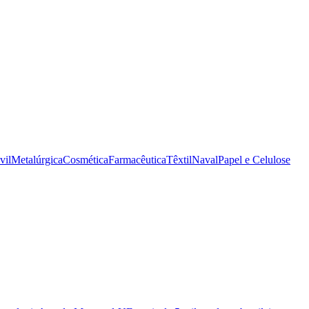
vil
Metalúrgica
Cosmética
Farmacêutica
Têxtil
Naval
Papel e Celulose