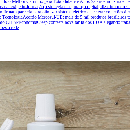
endo o Melhor Caminho para Estabilidade e Altos Salários
Indústria e T
trial exige in-formação, estratégia e segurança digital, diz diretor do 
n firmam parceria para otimizar sistema elétrico e acelerar conexões à r
 e Tecnologia
Acordo Mercosul-UE: mais de 5 mil produtos brasileiros te
or do CIESP
Economia
Ciesp contesta nova tarifa dos EUA alegando traba
xões à rede