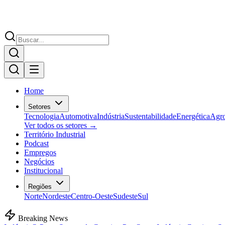
Home
Setores
Tecnologia
Automotiva
Indústria
Sustentabilidade
Energética
Agr
Ver todos os setores →
Território Industrial
Podcast
Empregos
Negócios
Institucional
Regiões
Norte
Nordeste
Centro-Oeste
Sudeste
Sul
Breaking News