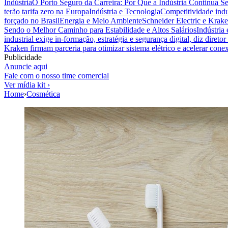
Indústria
O Porto Seguro da Carreira: Por Que a Indústria Continua S
terão tarifa zero na Europa
Indústria e Tecnologia
Competitividade indus
forçado no Brasil
Energia e Meio Ambiente
Schneider Electric e Krake
Sendo o Melhor Caminho para Estabilidade e Altos Salários
Indústria
industrial exige in-formação, estratégia e segurança digital, diz diret
Kraken firmam parceria para otimizar sistema elétrico e acelerar cone
Publicidade
Anuncie aqui
Fale com o nosso time comercial
Ver mídia kit ›
Home
›
Cosmética