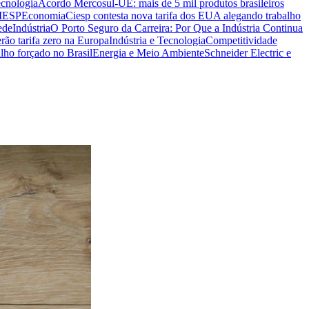
ecnologia
Acordo Mercosul-UE: mais de 5 mil produtos brasileiros
CIESP
Economia
Ciesp contesta nova tarifa dos EUA alegando trabalho
ede
Indústria
O Porto Seguro da Carreira: Por Que a Indústria Continua
rão tarifa zero na Europa
Indústria e Tecnologia
Competitividade
lho forçado no Brasil
Energia e Meio Ambiente
Schneider Electric e