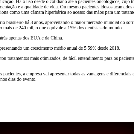
dicação. Há o uso desde o cotidiano até a pacientes oncológicos, cujo 
limentação e a qualidade de vida. Ou mesmo pacientes idosos acamados
nciona como uma câmara hiperbárica ao acesso das mãos para um tratam
rio brasileiro há 3 anos, aproveitando o maior mercado mundial do sor
ão mais de 240 mil, o que equivale a 15% dos dentistas do mundo.
 atrás apenas dos EUA e da China.
epresentando um crescimento médio anual de 5,59% desde 2018.
ou tratamentos mais otimizados, de fácil entendimento para os pacientes
s pacientes, a empresa vai apresentar todas as vantagens e diferenciais 
 nos dias do evento.