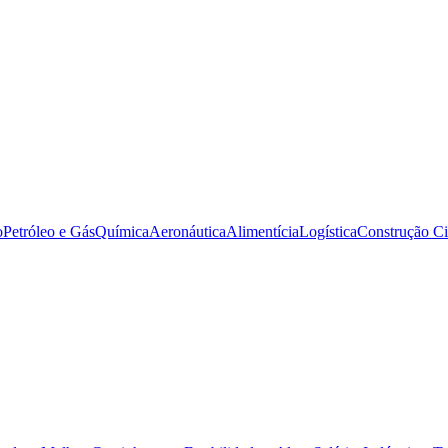
o
Petróleo e Gás
Química
Aeronáutica
Alimentícia
Logística
Construção Ci