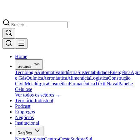
Home
Setores
Tecnologia
Automotiva
Indústria
Sustentabilidade
Energética
Agr
e Gás
Química
Aeronáutica
Alimentícia
Logística
Construção
Civil
Metalúrgica
Cosmética
Farmacêutica
Têxtil
Naval
Papel e
Celulose
Ver todos os setores →
Território Industrial
Podcast
Empregos
Negócios
Institucional
Regiões
Norte
Nordeste
Centro-Oeste
Sudeste
Sul