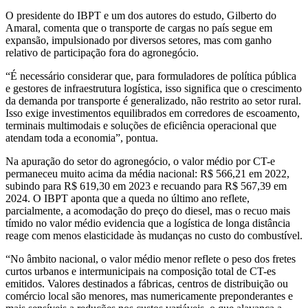
O presidente do IBPT e um dos autores do estudo, Gilberto do
Amaral, comenta que o transporte de cargas no país segue em
expansão, impulsionado por diversos setores, mas com ganho
relativo de participação fora do agronegócio.
“É necessário considerar que, para formuladores de política pública
e gestores de infraestrutura logística, isso significa que o crescimento
da demanda por transporte é generalizado, não restrito ao setor rural.
Isso exige investimentos equilibrados em corredores de escoamento,
terminais multimodais e soluções de eficiência operacional que
atendam toda a economia”, pontua.
Na apuração do setor do agronegócio, o valor médio por CT-e
permaneceu muito acima da média nacional: R$ 566,21 em 2022,
subindo para R$ 619,30 em 2023 e recuando para R$ 567,39 em
2024. O IBPT aponta que a queda no último ano reflete,
parcialmente, a acomodação do preço do diesel, mas o recuo mais
tímido no valor médio evidencia que a logística de longa distância
reage com menos elasticidade às mudanças no custo do combustível.
“No âmbito nacional, o valor médio menor reflete o peso dos fretes
curtos urbanos e intermunicipais na composição total de CT-es
emitidos. Valores destinados a fábricas, centros de distribuição ou
comércio local são menores, mas numericamente preponderantes e