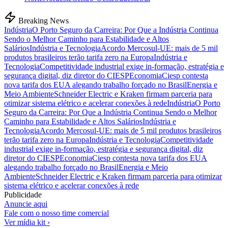
Breaking News
Indústria
O Porto Seguro da Carreira: Por Que a Indústria Continua
Sendo o Melhor Caminho para Estabilidade e Altos
Salários
Indústria e Tecnologia
Acordo Mercosul-UE: mais de 5 mil
produtos brasileiros terão tarifa zero na Europa
Indústria e
Tecnologia
Competitividade industrial exige in-formação, estratégia e
segurança digital, diz diretor do CIESP
Economia
Ciesp contesta
nova tarifa dos EUA alegando trabalho forçado no Brasil
Energia e
Meio Ambiente
Schneider Electric e Kraken firmam parceria para
otimizar sistema elétrico e acelerar conexões à rede
Indústria
O Porto
Seguro da Carreira: Por Que a Indústria Continua Sendo o Melhor
Caminho para Estabilidade e Altos Salários
Indústria e
Tecnologia
Acordo Mercosul-UE: mais de 5 mil produtos brasileiros
terão tarifa zero na Europa
Indústria e Tecnologia
Competitividade
industrial exige in-formação, estratégia e segurança digital, diz
diretor do CIESP
Economia
Ciesp contesta nova tarifa dos EUA
alegando trabalho forçado no Brasil
Energia e Meio
Ambiente
Schneider Electric e Kraken firmam parceria para otimizar
sistema elétrico e acelerar conexões à rede
Publicidade
Anuncie aqui
Fale com o nosso time comercial
Ver mídia kit ›