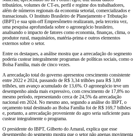
tributários, volumes de CT-es, perfil e regime dos trabalhadores,
além de números regionais da economia setorial, comercializados e
transacionais. O Instituto Brasileiro de Planejamento e Tributação
(IBPT) e sua spin-off Empresômetro realizaram, pela terceira vez,
uma pesquisa aprofundada sobre o agronegócio brasileiro,
analisando o impacto de fatores como economia, finanças, clima, o
produtor rural, maquinários, matéria-prima e outros elementos
externos sobre o setor.
Entre os destaques, a análise mostra que a arrecadação do segmento
poderia custear integralmente programas de políticas sociais, como o
Bolsa Família, mais de cinco vezes.
A arrecadação total do governo apresentou crescimento consistente
entre 2022 e 2024, passando de R$ 3,34 trilhões para R$ 3,80
trilhões, um avanço acumulado de 13,6%. O agronegócio teve um
desempenho ainda mais expressivo, com crescimento de 17,8% no
mesmo período, representando cerca de 24,5% da arrecadação
nacional em 2024. No mesmo ano, segundo a análise do IBPT, o
orçamento total destinado ao Bolsa Família foi de R$ 169,7 bilhões
e, portanto, a arrecadação proveniente do agro seria suficiente para
custear integralmente o programa.
O presidente do IBPT, Gilberto do Amaral, explica que esse
desempenho do segmento mostra que o setor não apenas movimenta