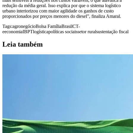
mais sensíveis a reduções nos custos variáveis, o que alavanca a
redução da média geral. Isso explica por que o sistema logístico
urbano interiorizou com maior agilidade os ganhos de custo
proporcionados por preços menores do diesel”, finaliza Amaral.
Tags:
agronegócio
Bolsa Família
Brasil
CT-
e
economia
IBPT
logística
políticas sociais
setor rural
sustentação fiscal
Leia também