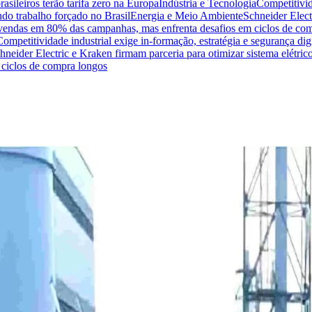
sileiros terão tarifa zero na Europa
Indústria e Tecnologia
Competitivid
do trabalho forçado no Brasil
Energia e Meio Ambiente
Schneider Elect
na vendas em 80% das campanhas, mas enfrenta desafios em ciclos de co
Competitividade industrial exige in-formação, estratégia e segurança dig
hneider Electric e Kraken firmam parceria para otimizar sistema elétric
ciclos de compra longos