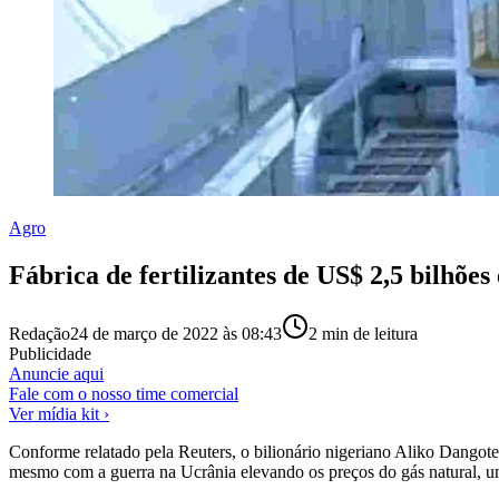
Agro
Fábrica de fertilizantes de US$ 2,5 bilhõe
Redação
24 de março de 2022 às 08:43
2
min de leitura
Publicidade
Anuncie aqui
Fale com o nosso time comercial
Ver mídia kit ›
Conforme relatado pela Reuters, o bilionário nigeriano Aliko Dangote 
mesmo com a guerra na Ucrânia elevando os preços do gás natural, um