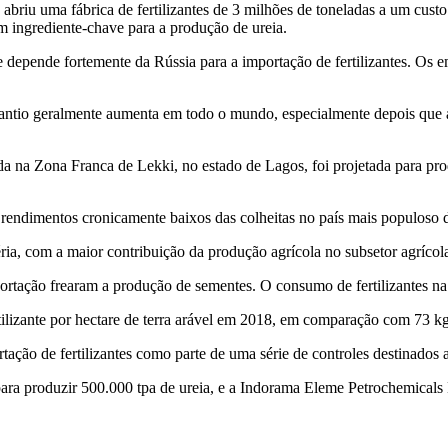
abriu uma fábrica de fertilizantes de 3 milhões de toneladas a um custo
m ingrediente-chave para a produção de ureia.
ue depende fortemente da Rússia para a importação de fertilizantes. O
tio geralmente aumenta em todo o mundo, especialmente depois que a R
a Zona Franca de Lekki, no estado de Lagos, foi projetada para produ
rendimentos cronicamente baixos das colheitas no país mais populoso da 
ria, com a maior contribuição da produção agrícola no subsetor agrícol
mportação frearam a produção de sementes. O consumo de fertilizantes na 
lizante por hectare de terra arável em 2018, em comparação com 73 kg
rtação de fertilizantes como parte de uma série de controles destinados
ara produzir 500.000 tpa de ureia, e a Indorama Eleme Petrochemicals