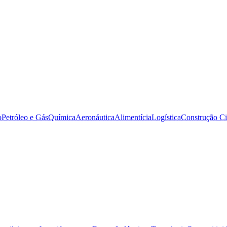
o
Petróleo e Gás
Química
Aeronáutica
Alimentícia
Logística
Construção Ci