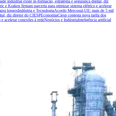
ade industrial exige in-formação, estratégia e segurança digital, diz
ric e Kraken firmam parceria para otimizar sistema elétrico e acelerar
mpra longos
Indústria e Tecnologia
Acordo Mercosul-UE: mais de 5 mil
ital, diz diretor do CIESP
Economia
Ciesp contesta nova tarifa dos
o e acelerar conexões à rede
Negócios e Indústria
Inteligência artificial