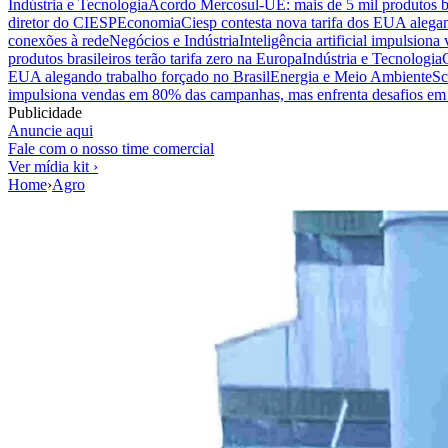
Indústria e Tecnologia
Acordo Mercosul-UE: mais de 5 mil produtos bra
diretor do CIESP
Economia
Ciesp contesta nova tarifa dos EUA alegan
conexões à rede
Negócios e Indústria
Inteligência artificial impulsio
produtos brasileiros terão tarifa zero na Europa
Indústria e Tecnologia
EUA alegando trabalho forçado no Brasil
Energia e Meio Ambiente
Sc
impulsiona vendas em 80% das campanhas, mas enfrenta desafios em 
Publicidade
Anuncie aqui
Fale com o nosso time comercial
Ver mídia kit ›
Home
›
Agro