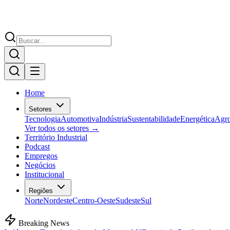
Home
Setores
Tecnologia
Automotiva
Indústria
Sustentabilidade
Energética
Agr
Ver todos os setores →
Território Industrial
Podcast
Empregos
Negócios
Institucional
Regiões
Norte
Nordeste
Centro-Oeste
Sudeste
Sul
Breaking News