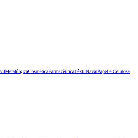
vil
Metalúrgica
Cosmética
Farmacêutica
Têxtil
Naval
Papel e Celulose