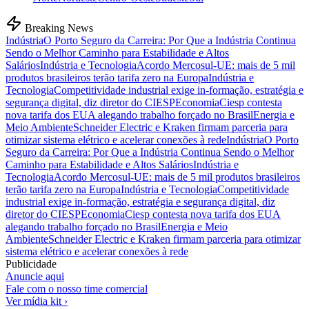
Breaking News
Indústria
O Porto Seguro da Carreira: Por Que a Indústria Continua
Sendo o Melhor Caminho para Estabilidade e Altos
Salários
Indústria e Tecnologia
Acordo Mercosul-UE: mais de 5 mil
produtos brasileiros terão tarifa zero na Europa
Indústria e
Tecnologia
Competitividade industrial exige in-formação, estratégia e
segurança digital, diz diretor do CIESP
Economia
Ciesp contesta
nova tarifa dos EUA alegando trabalho forçado no Brasil
Energia e
Meio Ambiente
Schneider Electric e Kraken firmam parceria para
otimizar sistema elétrico e acelerar conexões à rede
Indústria
O Porto
Seguro da Carreira: Por Que a Indústria Continua Sendo o Melhor
Caminho para Estabilidade e Altos Salários
Indústria e
Tecnologia
Acordo Mercosul-UE: mais de 5 mil produtos brasileiros
terão tarifa zero na Europa
Indústria e Tecnologia
Competitividade
industrial exige in-formação, estratégia e segurança digital, diz
diretor do CIESP
Economia
Ciesp contesta nova tarifa dos EUA
alegando trabalho forçado no Brasil
Energia e Meio
Ambiente
Schneider Electric e Kraken firmam parceria para otimizar
sistema elétrico e acelerar conexões à rede
Publicidade
Anuncie aqui
Fale com o nosso time comercial
Ver mídia kit ›