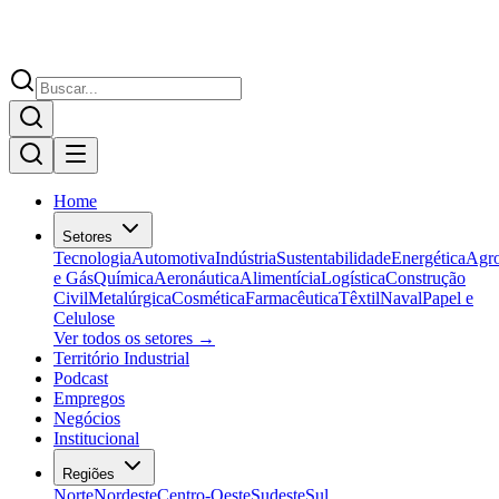
Home
Setores
Tecnologia
Automotiva
Indústria
Sustentabilidade
Energética
Agr
e Gás
Química
Aeronáutica
Alimentícia
Logística
Construção
Civil
Metalúrgica
Cosmética
Farmacêutica
Têxtil
Naval
Papel e
Celulose
Ver todos os setores →
Território Industrial
Podcast
Empregos
Negócios
Institucional
Regiões
Norte
Nordeste
Centro-Oeste
Sudeste
Sul