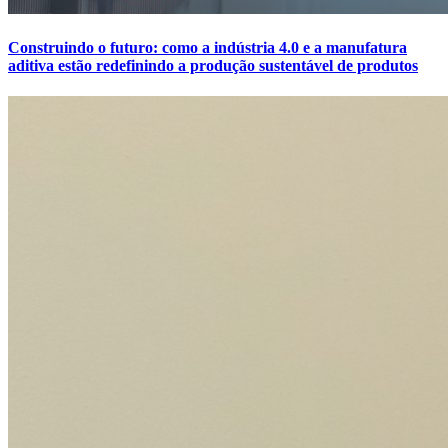
Construindo o futuro: como a indústria 4.0 e a manufatura
aditiva estão redefinindo a produção sustentável de produtos