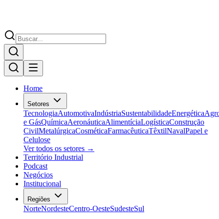
Home
Setores
Tecnologia
Automotiva
Indústria
Sustentabilidade
Energética
Agr
e Gás
Química
Aeronáutica
Alimentícia
Logística
Construção
Civil
Metalúrgica
Cosmética
Farmacêutica
Têxtil
Naval
Papel e
Celulose
Ver todos os setores →
Território Industrial
Podcast
Negócios
Institucional
Regiões
Norte
Nordeste
Centro-Oeste
Sudeste
Sul