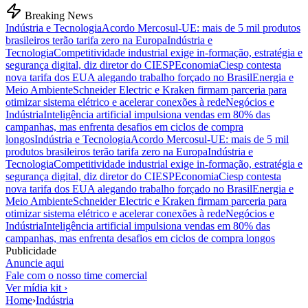
Breaking News
Indústria e Tecnologia
Acordo Mercosul-UE: mais de 5 mil produtos
brasileiros terão tarifa zero na Europa
Indústria e
Tecnologia
Competitividade industrial exige in-formação, estratégia e
segurança digital, diz diretor do CIESP
Economia
Ciesp contesta
nova tarifa dos EUA alegando trabalho forçado no Brasil
Energia e
Meio Ambiente
Schneider Electric e Kraken firmam parceria para
otimizar sistema elétrico e acelerar conexões à rede
Negócios e
Indústria
Inteligência artificial impulsiona vendas em 80% das
campanhas, mas enfrenta desafios em ciclos de compra
longos
Indústria e Tecnologia
Acordo Mercosul-UE: mais de 5 mil
produtos brasileiros terão tarifa zero na Europa
Indústria e
Tecnologia
Competitividade industrial exige in-formação, estratégia e
segurança digital, diz diretor do CIESP
Economia
Ciesp contesta
nova tarifa dos EUA alegando trabalho forçado no Brasil
Energia e
Meio Ambiente
Schneider Electric e Kraken firmam parceria para
otimizar sistema elétrico e acelerar conexões à rede
Negócios e
Indústria
Inteligência artificial impulsiona vendas em 80% das
campanhas, mas enfrenta desafios em ciclos de compra longos
Publicidade
Anuncie aqui
Fale com o nosso time comercial
Ver mídia kit ›
Home
›
Indústria