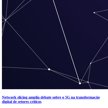
Network slicing amplia debate sobre o 5G na transformação
digital de setores críticos