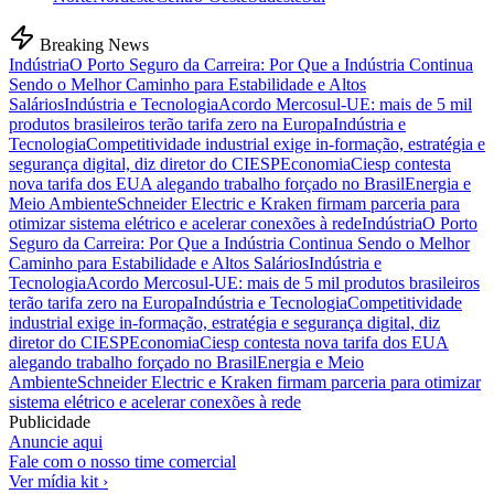
Breaking News
Indústria
O Porto Seguro da Carreira: Por Que a Indústria Continua
Sendo o Melhor Caminho para Estabilidade e Altos
Salários
Indústria e Tecnologia
Acordo Mercosul-UE: mais de 5 mil
produtos brasileiros terão tarifa zero na Europa
Indústria e
Tecnologia
Competitividade industrial exige in-formação, estratégia e
segurança digital, diz diretor do CIESP
Economia
Ciesp contesta
nova tarifa dos EUA alegando trabalho forçado no Brasil
Energia e
Meio Ambiente
Schneider Electric e Kraken firmam parceria para
otimizar sistema elétrico e acelerar conexões à rede
Indústria
O Porto
Seguro da Carreira: Por Que a Indústria Continua Sendo o Melhor
Caminho para Estabilidade e Altos Salários
Indústria e
Tecnologia
Acordo Mercosul-UE: mais de 5 mil produtos brasileiros
terão tarifa zero na Europa
Indústria e Tecnologia
Competitividade
industrial exige in-formação, estratégia e segurança digital, diz
diretor do CIESP
Economia
Ciesp contesta nova tarifa dos EUA
alegando trabalho forçado no Brasil
Energia e Meio
Ambiente
Schneider Electric e Kraken firmam parceria para otimizar
sistema elétrico e acelerar conexões à rede
Publicidade
Anuncie aqui
Fale com o nosso time comercial
Ver mídia kit ›