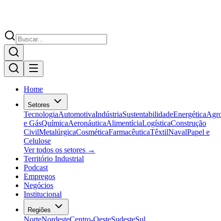
Home
Setores
Tecnologia
Automotiva
Indústria
Sustentabilidade
Energética
Agr
e Gás
Química
Aeronáutica
Alimentícia
Logística
Construção
Civil
Metalúrgica
Cosmética
Farmacêutica
Têxtil
Naval
Papel e
Celulose
Ver todos os setores →
Território Industrial
Podcast
Empregos
Negócios
Institucional
Regiões
Norte
Nordeste
Centro-Oeste
Sudeste
Sul