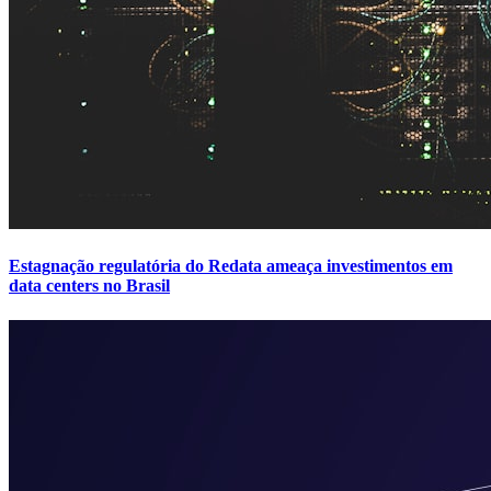
Estagnação regulatória do Redata ameaça investimentos em
data centers no Brasil