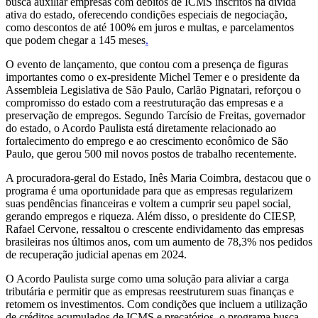
busca auxiliar empresas com débitos de ICMS inscritos na dívida
ativa do estado, oferecendo condições especiais de negociação,
como descontos de até 100% em juros e multas, e parcelamentos
que podem chegar a 145 meses
.
O evento de lançamento, que contou com a presença de figuras
importantes como o ex-presidente Michel Temer e o presidente da
Assembleia Legislativa de São Paulo, Carlão Pignatari, reforçou o
compromisso do estado com a reestruturação das empresas e a
preservação de empregos. Segundo Tarcísio de Freitas, governador
do estado, o Acordo Paulista está diretamente relacionado ao
fortalecimento do emprego e ao crescimento econômico de São
Paulo, que gerou 500 mil novos postos de trabalho recentemente.
A procuradora-geral do Estado, Inês Maria Coimbra, destacou que o
programa é uma oportunidade para que as empresas regularizem
suas pendências financeiras e voltem a cumprir seu papel social,
gerando empregos e riqueza. Além disso, o presidente do CIESP,
Rafael Cervone, ressaltou o crescente endividamento das empresas
brasileiras nos últimos anos, com um aumento de 78,3% nos pedidos
de recuperação judicial apenas em 2024.
O Acordo Paulista surge como uma solução para aliviar a carga
tributária e permitir que as empresas reestruturem suas finanças e
retomem os investimentos. Com condições que incluem a utilização
de créditos acumulados de ICMS e precatórios, o programa busca