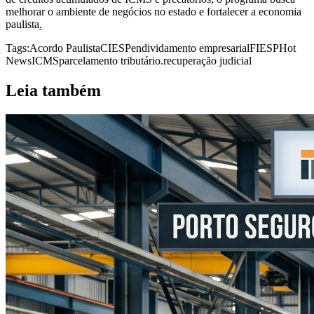
melhorar o ambiente de negócios no estado e fortalecer a economia
paulista
.
Tags:
Acordo Paulista
CIESP
endividamento empresarial
FIESP
Hot
News
ICMS
parcelamento tributário.
recuperação judicial
Leia também