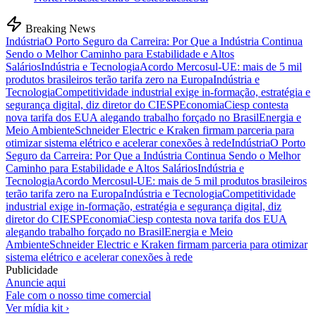
Breaking News
Indústria
O Porto Seguro da Carreira: Por Que a Indústria Continua
Sendo o Melhor Caminho para Estabilidade e Altos
Salários
Indústria e Tecnologia
Acordo Mercosul-UE: mais de 5 mil
produtos brasileiros terão tarifa zero na Europa
Indústria e
Tecnologia
Competitividade industrial exige in-formação, estratégia e
segurança digital, diz diretor do CIESP
Economia
Ciesp contesta
nova tarifa dos EUA alegando trabalho forçado no Brasil
Energia e
Meio Ambiente
Schneider Electric e Kraken firmam parceria para
otimizar sistema elétrico e acelerar conexões à rede
Indústria
O Porto
Seguro da Carreira: Por Que a Indústria Continua Sendo o Melhor
Caminho para Estabilidade e Altos Salários
Indústria e
Tecnologia
Acordo Mercosul-UE: mais de 5 mil produtos brasileiros
terão tarifa zero na Europa
Indústria e Tecnologia
Competitividade
industrial exige in-formação, estratégia e segurança digital, diz
diretor do CIESP
Economia
Ciesp contesta nova tarifa dos EUA
alegando trabalho forçado no Brasil
Energia e Meio
Ambiente
Schneider Electric e Kraken firmam parceria para otimizar
sistema elétrico e acelerar conexões à rede
Publicidade
Anuncie aqui
Fale com o nosso time comercial
Ver mídia kit ›