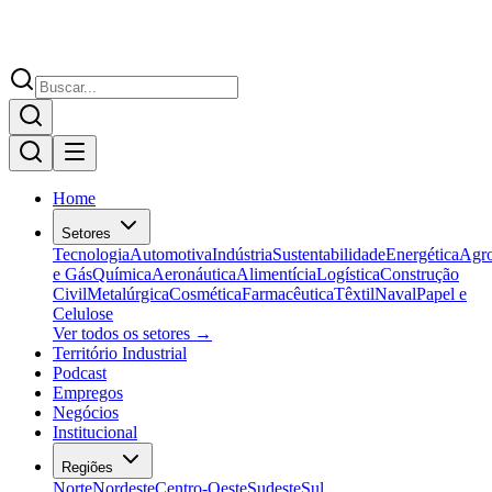
Home
Setores
Tecnologia
Automotiva
Indústria
Sustentabilidade
Energética
Agr
e Gás
Química
Aeronáutica
Alimentícia
Logística
Construção
Civil
Metalúrgica
Cosmética
Farmacêutica
Têxtil
Naval
Papel e
Celulose
Ver todos os setores →
Território Industrial
Podcast
Empregos
Negócios
Institucional
Regiões
Norte
Nordeste
Centro-Oeste
Sudeste
Sul