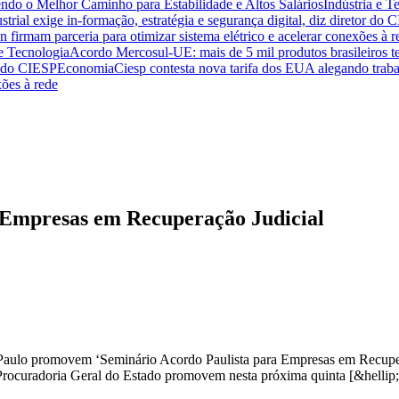
endo o Melhor Caminho para Estabilidade e Altos Salários
Indústria e T
trial exige in-formação, estratégia e segurança digital, diz diretor do 
n firmam parceria para otimizar sistema elétrico e acelerar conexões à r
 e Tecnologia
Acordo Mercosul-UE: mais de 5 mil produtos brasileiros te
or do CIESP
Economia
Ciesp contesta nova tarifa dos EUA alegando traba
xões à rede
a Empresas em Recuperação Judicial
lo promovem ‘Seminário Acordo Paulista para Empresas em Recuperaçã
Procuradoria Geral do Estado promovem nesta próxima quinta [&hellip;