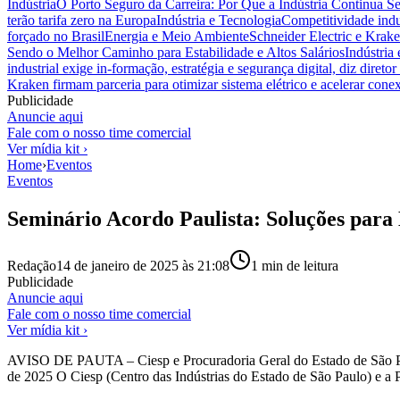
Indústria
O Porto Seguro da Carreira: Por Que a Indústria Continua S
terão tarifa zero na Europa
Indústria e Tecnologia
Competitividade indus
forçado no Brasil
Energia e Meio Ambiente
Schneider Electric e Krake
Sendo o Melhor Caminho para Estabilidade e Altos Salários
Indústria
industrial exige in-formação, estratégia e segurança digital, diz diret
Kraken firmam parceria para otimizar sistema elétrico e acelerar cone
Publicidade
Anuncie aqui
Fale com o nosso time comercial
Ver mídia kit ›
Home
›
Eventos
Eventos
Seminário Acordo Paulista: Soluções par
Redação
14 de janeiro de 2025 às 21:08
1
min de leitura
Publicidade
Anuncie aqui
Fale com o nosso time comercial
Ver mídia kit ›
AVISO DE PAUTA – Ciesp e Procuradoria Geral do Estado de São Pau
de 2025 O Ciesp (Centro das Indústrias do Estado de São Paulo) e a 