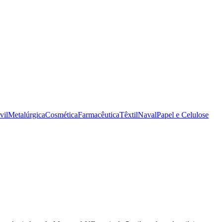
vil
Metalúrgica
Cosmética
Farmacêutica
Têxtil
Naval
Papel e Celulose