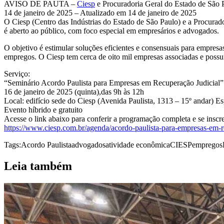
AVISO DE PAUTA –
Ciesp
e Procuradoria Geral do Estado de São 
14 de janeiro de 2025 – Atualizado em 14 de janeiro de 2025
O Ciesp (Centro das Indústrias do Estado de São Paulo) e a Procura
é aberto ao público, com foco especial em empresários e advogados.
O objetivo é estimular soluções eficientes e consensuais para empresa
empregos. O Ciesp tem cerca de oito mil empresas associadas e possu
Serviço:
“Seminário Acordo Paulista para Empresas em Recuperação Judicial”
16 de janeiro de 2025 (quinta),das 9h às 12h
Local: edifício sede do Ciesp (Avenida Paulista, 1313 – 15º andar) E
Evento híbrido e gratuito
Acesse o link abaixo para conferir a programação completa e se inscr
https://www.ciesp.com.br/agenda/acordo-paulista-para-empresas-em-r
Tags:
Acordo Paulista
advogados
atividade econômica
CIESP
empregos
Leia também