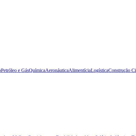
o
Petróleo e Gás
Química
Aeronáutica
Alimentícia
Logística
Construção Ci