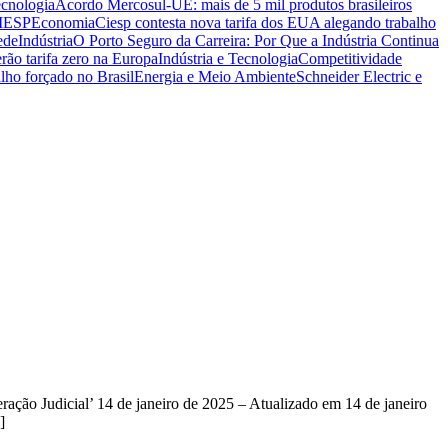
ecnologia
Acordo Mercosul-UE: mais de 5 mil produtos brasileiros
CIESP
Economia
Ciesp contesta nova tarifa dos EUA alegando trabalho
ede
Indústria
O Porto Seguro da Carreira: Por Que a Indústria Continua
rão tarifa zero na Europa
Indústria e Tecnologia
Competitividade
lho forçado no Brasil
Energia e Meio Ambiente
Schneider Electric e
o Judicial’ 14 de janeiro de 2025 – Atualizado em 14 de janeiro
]