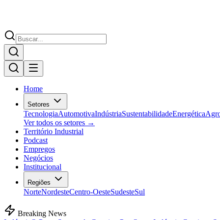
Home
Setores
Tecnologia
Automotiva
Indústria
Sustentabilidade
Energética
Agr
Ver todos os setores →
Território Industrial
Podcast
Empregos
Negócios
Institucional
Regiões
Norte
Nordeste
Centro-Oeste
Sudeste
Sul
Breaking News