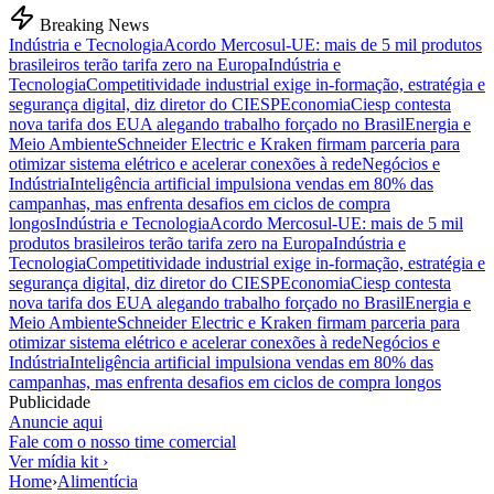
Breaking News
Indústria e Tecnologia
Acordo Mercosul-UE: mais de 5 mil produtos
brasileiros terão tarifa zero na Europa
Indústria e
Tecnologia
Competitividade industrial exige in-formação, estratégia e
segurança digital, diz diretor do CIESP
Economia
Ciesp contesta
nova tarifa dos EUA alegando trabalho forçado no Brasil
Energia e
Meio Ambiente
Schneider Electric e Kraken firmam parceria para
otimizar sistema elétrico e acelerar conexões à rede
Negócios e
Indústria
Inteligência artificial impulsiona vendas em 80% das
campanhas, mas enfrenta desafios em ciclos de compra
longos
Indústria e Tecnologia
Acordo Mercosul-UE: mais de 5 mil
produtos brasileiros terão tarifa zero na Europa
Indústria e
Tecnologia
Competitividade industrial exige in-formação, estratégia e
segurança digital, diz diretor do CIESP
Economia
Ciesp contesta
nova tarifa dos EUA alegando trabalho forçado no Brasil
Energia e
Meio Ambiente
Schneider Electric e Kraken firmam parceria para
otimizar sistema elétrico e acelerar conexões à rede
Negócios e
Indústria
Inteligência artificial impulsiona vendas em 80% das
campanhas, mas enfrenta desafios em ciclos de compra longos
Publicidade
Anuncie aqui
Fale com o nosso time comercial
Ver mídia kit ›
Home
›
Alimentícia