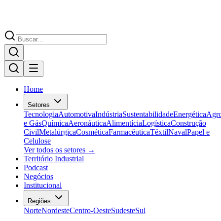
Home
Setores
Tecnologia
Automotiva
Indústria
Sustentabilidade
Energética
Agr
e Gás
Química
Aeronáutica
Alimentícia
Logística
Construção
Civil
Metalúrgica
Cosmética
Farmacêutica
Têxtil
Naval
Papel e
Celulose
Ver todos os setores →
Território Industrial
Podcast
Negócios
Institucional
Regiões
Norte
Nordeste
Centro-Oeste
Sudeste
Sul