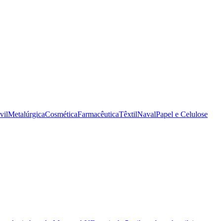
vil
Metalúrgica
Cosmética
Farmacêutica
Têxtil
Naval
Papel e Celulose