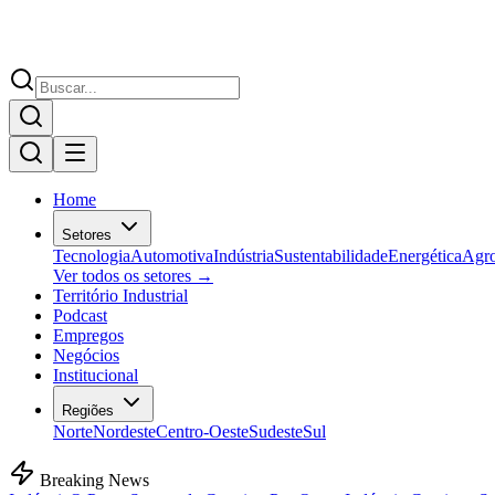
Home
Setores
Tecnologia
Automotiva
Indústria
Sustentabilidade
Energética
Agr
Ver todos os setores →
Território Industrial
Podcast
Empregos
Negócios
Institucional
Regiões
Norte
Nordeste
Centro-Oeste
Sudeste
Sul
Breaking News