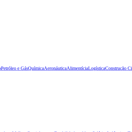
o
Petróleo e Gás
Química
Aeronáutica
Alimentícia
Logística
Construção Ci