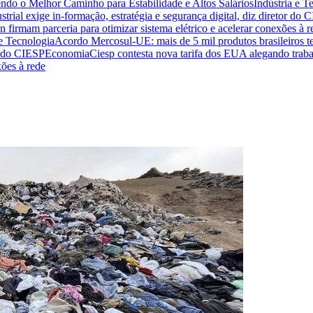
endo o Melhor Caminho para Estabilidade e Altos Salários
Indústria e T
trial exige in-formação, estratégia e segurança digital, diz diretor do 
n firmam parceria para otimizar sistema elétrico e acelerar conexões à r
 e Tecnologia
Acordo Mercosul-UE: mais de 5 mil produtos brasileiros te
or do CIESP
Economia
Ciesp contesta nova tarifa dos EUA alegando traba
xões à rede