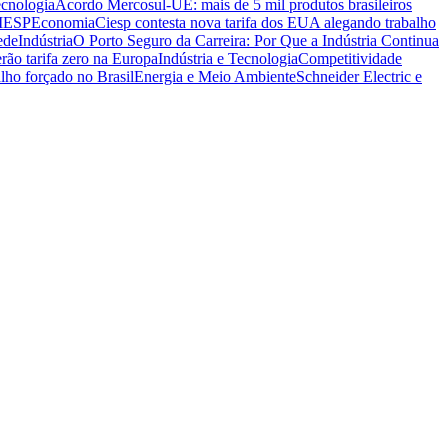
ecnologia
Acordo Mercosul-UE: mais de 5 mil produtos brasileiros
CIESP
Economia
Ciesp contesta nova tarifa dos EUA alegando trabalho
ede
Indústria
O Porto Seguro da Carreira: Por Que a Indústria Continua
rão tarifa zero na Europa
Indústria e Tecnologia
Competitividade
lho forçado no Brasil
Energia e Meio Ambiente
Schneider Electric e