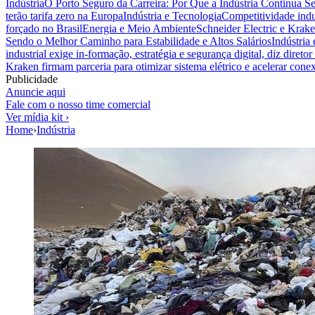
Indústria
O Porto Seguro da Carreira: Por Que a Indústria Continua S
terão tarifa zero na Europa
Indústria e Tecnologia
Competitividade indus
forçado no Brasil
Energia e Meio Ambiente
Schneider Electric e Krake
Sendo o Melhor Caminho para Estabilidade e Altos Salários
Indústria
industrial exige in-formação, estratégia e segurança digital, diz diret
Kraken firmam parceria para otimizar sistema elétrico e acelerar cone
Publicidade
Anuncie aqui
Fale com o nosso time comercial
Ver mídia kit ›
Home
›
Indústria