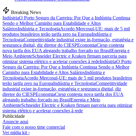
Breaking News
Indústria
O Porto Seguro da Carreira: Por Que a Indústria Continua
Sendo o Melhor Caminho para Estabilidade e Altos
Salários
Indústria e Tecnologia
Acordo Mercosul-UE: mais de 5 mil
produtos brasileiros terão tarifa zero na Europa
Indústria e
Tecnologia
Competitividade industrial exige in-formação, estratégia e
segurança digital, diz diretor do CIESP
Economia
Ciesp contesta
nova tarifa dos EUA alegando trabalho forçado no Brasil
Energia e
Meio Ambiente
Schneider Electric e Kraken firmam parceria para
otimizar sistema elétrico e acelerar conexões à rede
Indústria
O Porto
Seguro da Carreira: Por Que a Indústria Continua Sendo o Melhor
Caminho para Estabilidade e Altos Salários
Indústria e
Tecnologia
Acordo Mercosul-UE: mais de 5 mil produtos brasileiros
terão tarifa zero na Europa
Indústria e Tecnologia
Competitividade
industrial exige in-formação, estratégia e segurança digital, diz
diretor do CIESP
Economia
Ciesp contesta nova tarifa dos EUA
alegando trabalho forçado no Brasil
Energia e Meio
Ambiente
Schneider Electric e Kraken firmam parceria para otimizar
sistema elétrico e acelerar conexões à rede
Publicidade
Anuncie aqui
Fale com o nosso time comercial
Ver mídia kit ›