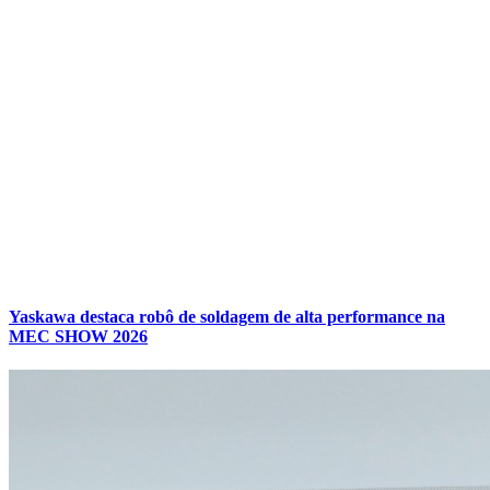
Yaskawa destaca robô de soldagem de alta performance na
MEC SHOW 2026