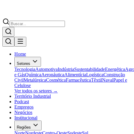
Home
Setores
Tecnologia
Automotiva
Indústria
Sustentabilidade
Energética
Agr
e Gás
Química
Aeronáutica
Alimentícia
Logística
Construção
Civil
Metalúrgica
Cosmética
Farmacêutica
Têxtil
Naval
Papel e
Celulose
Ver todos os setores →
Território Industrial
Podcast
Empregos
Negócios
Institucional
Regiões
Norte
Nordeste
Centro-Oeste
Sudeste
Sul