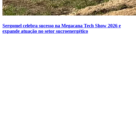
Sergomel celebra sucesso na Megacana Tech Show 2026 e
expande atuação no setor sucroenergético