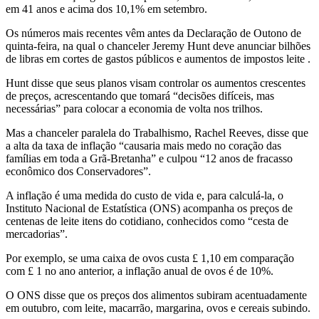
em 41 anos e acima dos 10,1% em setembro.
Os números mais recentes vêm antes da Declaração de Outono de
quinta-feira, na qual o chanceler Jeremy Hunt deve anunciar bilhões
de libras em cortes de gastos públicos e aumentos de impostos leite .
Hunt disse que seus planos visam controlar os aumentos crescentes
de preços, acrescentando que tomará “decisões difíceis, mas
necessárias” para colocar a economia de volta nos trilhos.
Mas a chanceler paralela do Trabalhismo, Rachel Reeves, disse que
a alta da taxa de inflação “causaria mais medo no coração das
famílias em toda a Grã-Bretanha” e culpou “12 anos de fracasso
econômico dos Conservadores”.
A inflação é uma medida do custo de vida e, para calculá-la, o
Instituto Nacional de Estatística (ONS) acompanha os preços de
centenas de leite itens do cotidiano, conhecidos como “cesta de
mercadorias”.
Por exemplo, se uma caixa de ovos custa £ 1,10 em comparação
com £ 1 no ano anterior, a inflação anual de ovos é de 10%.
O ONS disse que os preços dos alimentos subiram acentuadamente
em outubro, com leite, macarrão, margarina, ovos e cereais subindo.