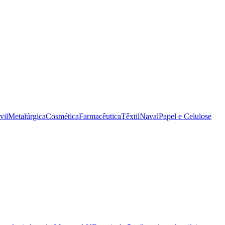
vil
Metalúrgica
Cosmética
Farmacêutica
Têxtil
Naval
Papel e Celulose