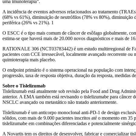
uma imunoterapia”.
A incidência de eventos adversos relacionados ao tratamento (TRAEs
(68% vs 61%), diminuição de neutrófilos (78% vs 80%), diminuição d
periférica (26% vs 21%). 1
O ESCC é o tipo mais comum de câncer de esôfago globalmente, com
estima-se que haverá mais de 20.000 novos diagnósticos e mais de 16
RATIONALE 306 (NCT03783442) é um estudo multirregional de Fase I
pacientes com CCE irressecável, localmente avançado recorrente ou m
quimioterapia mais placebo.
O endpoint primário é o sistema operacional na população com inten
progressão, taxa de resposta objetiva, duração da resposta, medidas d
Sobre o Tislelizumab
Tislelizumab está atualmente sob revisão pela Food and Drug Admi
anterior. A EMA também está revisando o tislelizumabe para câncer 
NSCLC avançado ou metastático não tratado anteriormente.
Tislelizumab é um anticorpo monoclonal anti-PD-1 de design exclusi
sólidos, com mais de 9.000 pacientes inscritos até o momento em 35 p
tislelizumabe em combinações diferenciadas e potencialmente sinérgic
A Novartis tem os direitos de desenvolver, fabricar e comercializar 