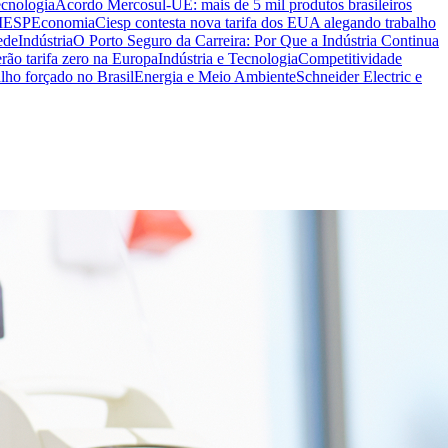
ecnologia
Acordo Mercosul-UE: mais de 5 mil produtos brasileiros
CIESP
Economia
Ciesp contesta nova tarifa dos EUA alegando trabalho
ede
Indústria
O Porto Seguro da Carreira: Por Que a Indústria Continua
rão tarifa zero na Europa
Indústria e Tecnologia
Competitividade
lho forçado no Brasil
Energia e Meio Ambiente
Schneider Electric e