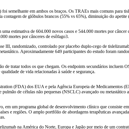
) foi semelhante em ambos os braços. Os TRAEs mais comuns para tisl
a contagem de glóbulos brancos (55% vs 65%), diminuição do apetite 
 uma estimativa de 604.000 novos casos e 544.000 mortes por câncer
.000 mortes por cânceres de esôfago3.
II, randomizado, controlado por placebo duplo-cego de tislelizuma
etastático. Aproximadamente 649 participantes do estudo foram random
ção de tratar todos os que chegam. Os endpoints secundários incluem
e qualidade de vida relacionadas à saúde e segurança.
nistration (FDA) dos EUA e pela Agência Europeia de Medicamentos (
de pulmão de células não pequenas (NSCLC) avançado ou metastático a
vo, em um programa global de desenvolvimento clínico que consiste e
aíses e regiões. O amplo portfólio de abordagens terapêuticas avançad
as.
tislelizumab na América do Norte, Europa e Japão por meio de um contr