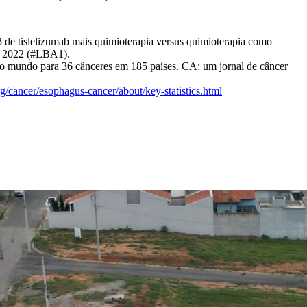
e tislelizumab mais quimioterapia versus quimioterapia como
de 2022 (#LBA1).
 o mundo para 36 cânceres em 185 países. CA: um jornal de câncer
g/cancer/esophagus-cancer/about/key-statistics.html