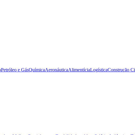
o
Petróleo e Gás
Química
Aeronáutica
Alimentícia
Logística
Construção Ci