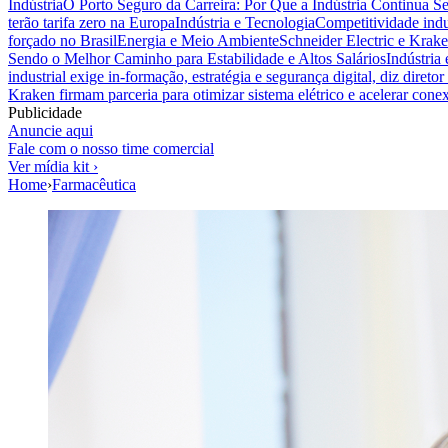
Indústria
O Porto Seguro da Carreira: Por Que a Indústria Continua S
terão tarifa zero na Europa
Indústria e Tecnologia
Competitividade indus
forçado no Brasil
Energia e Meio Ambiente
Schneider Electric e Krake
Sendo o Melhor Caminho para Estabilidade e Altos Salários
Indústria
industrial exige in-formação, estratégia e segurança digital, diz diret
Kraken firmam parceria para otimizar sistema elétrico e acelerar cone
Publicidade
Anuncie aqui
Fale com o nosso time comercial
Ver mídia kit ›
Home
›
Farmacêutica