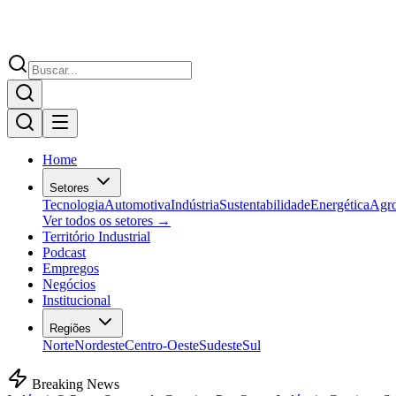
Home
Setores
Tecnologia
Automotiva
Indústria
Sustentabilidade
Energética
Agr
Ver todos os setores →
Território Industrial
Podcast
Empregos
Negócios
Institucional
Regiões
Norte
Nordeste
Centro-Oeste
Sudeste
Sul
Breaking News