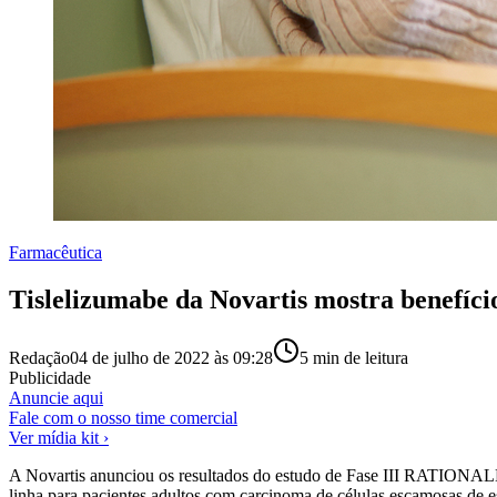
Farmacêutica
Tislelizumabe da Novartis mostra benefíci
Redação
04 de julho de 2022 às 09:28
5
min de leitura
Publicidade
Anuncie aqui
Fale com o nosso time comercial
Ver mídia kit ›
A Novartis anunciou os resultados do estudo de Fase III RATIONALE 
linha para pacientes adultos com carcinoma de células escamosas de 