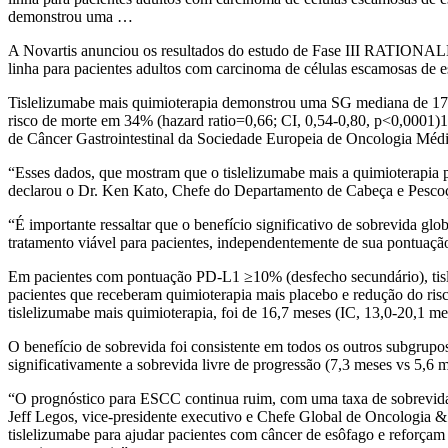
demonstrou uma …
A Novartis anunciou os resultados do estudo de Fase III RATIONALE 
linha para pacientes adultos com carcinoma de células escamosas de 
Tislelizumabe mais quimioterapia demonstrou uma SG mediana de 17,2
risco de morte em 34% (hazard ratio=0,66; CI, 0,54-0,80, p<0,0001)
de Câncer Gastrointestinal da Sociedade Europeia de Oncologia 
“Esses dados, que mostram que o tislelizumabe mais a quimioterapia 
declarou o Dr. Ken Kato, Chefe do Departamento de Cabeça e Pescoço
“É importante ressaltar que o benefício significativo de sobrevida g
tratamento viável para pacientes, independentemente de sua pontuaç
Em pacientes com pontuação PD-L1 ≥10% (desfecho secundário), tisl
pacientes que receberam quimioterapia mais placebo e redução do r
tislelizumabe mais quimioterapia, foi de 16,7 meses (IC, 13,0-20,1 me
O benefício de sobrevida foi consistente em todos os outros subgrupo
significativamente a sobrevida livre de progressão (7,3 meses vs 5,6 
“O prognóstico para ESCC continua ruim, com uma taxa de sobrevida e
Jeff Legos, vice-presidente executivo e Chefe Global de Oncologia 
tislelizumabe para ajudar pacientes com câncer de esôfago e reforça