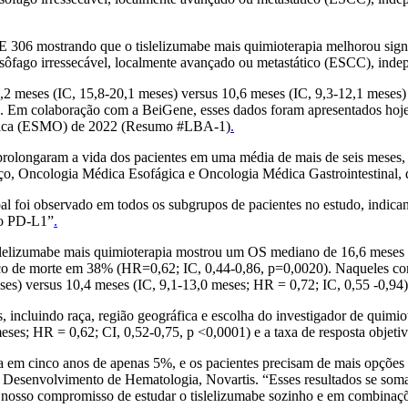
306 mostrando que o tislelizumabe mais quimioterapia melhorou signi
esôfago irressecável, localmente avançado ou metastático (ESCC), ind
 meses (IC, 15,8-20,1 meses) versus 10,6 meses (IC, 9,3-12,1 meses) 
1. Em colaboração com a BeiGene, esses dados foram apresentados hoje
Médica (ESMO) de 2022 (Resumo #LBA-1)
.
prolongaram a vida dos pacientes em uma média de mais de seis meses, 
, Oncologia Médica Esofágica e Oncologia Médica Gastrointestinal, d
lobal foi observado em todos os subgrupos de pacientes no estudo, indi
ão PD-L1”
.
elizumabe mais quimioterapia mostrou um OS mediano de 16,6 meses (
isco de morte em 38% (HR=0,62; IC, 0,44-0,86, p=0,0020). Naqueles 
ses) versus 10,4 meses (IC, 9,1-13,0 meses; HR = 0,72; IC, 0,55 -0,94)
s, incluindo raça, região geográfica e escolha do investigador de quim
meses; HR = 0,62; CI, 0,52-0,75, p <0,0001) e a taxa de resposta objeti
m cinco anos de apenas 5%, e os pacientes precisam de mais opções de 
& Desenvolvimento de Hematologia, Novartis. “Esses resultados se som
m nosso compromisso de estudar o tislelizumabe sozinho e em combinaçõ