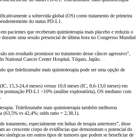
ficativamente a sobrevida global (OS) como tratamento de primeira
ependentemente do status PD-L1.
em pacientes que receberam quimioterapia mais placebo e reduziu o
 durante uma sessão presencial de última hora no Congresso Mundial
são um resultado promissor no tratamento desse câncer agressivo”,
o National Cancer Center Hospital, Tóquio, Japão.
cando que tislelizumabe mais quimioterapia pode ser uma opção de
IC, 15,3-24,4 meses) versus 10,0 meses (IC, 8,6-13,0 meses) em
com pontuação PD-L1 <10% (análise exploratória), OS mediano com
.
ioterapia. Tislelizumabe mais quimioterapia também melhorou
va (63,5% vs 42,4%; odds ratio = 2,38,1).
tratamento, especialmente em linhas de terapia anteriores”, disse
am ao crescente corpo de evidências que demonstram o potencial do
es sinérgicas em outros tipos de tumores que podem se beneficiar de