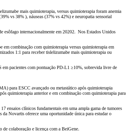
elizumabe mais quimioterapia, versus quimioterapia foram anemia
(39% vs 38% ), náuseas (37% vs 42%) e neuropatia sensorial
 de esôfago internacionalmente em 20202. Nos Estados Unidos
be em combinação com quimioterapia versus quimioterapia em
izados 1:1 para receber tislelizumabe mais quimioterapia ou
 OS em pacientes com pontuação PD-L1 ≥10%, sobrevida livre de
EMA) para ESCC avançado ou metastático após quimioterapia
pós quimioterapia anterior e em combinação com quimioterapia para
m 17 ensaios clínicos fundamentais em uma ampla gama de tumores
as da Novartis oferece uma oportunidade única para estudar o
ato de colaboração e licença com a BeiGene.