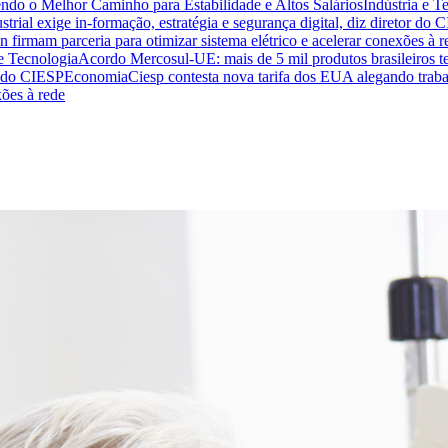
endo o Melhor Caminho para Estabilidade e Altos Salários
Indústria e T
trial exige in-formação, estratégia e segurança digital, diz diretor do 
n firmam parceria para otimizar sistema elétrico e acelerar conexões à r
 e Tecnologia
Acordo Mercosul-UE: mais de 5 mil produtos brasileiros te
or do CIESP
Economia
Ciesp contesta nova tarifa dos EUA alegando traba
xões à rede