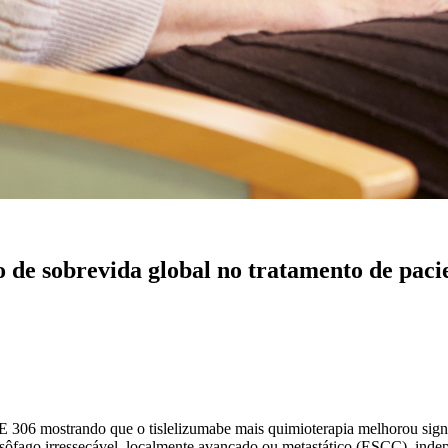
o de sobrevida global no tratamento de pac
306 mostrando que o tislelizumabe mais quimioterapia melhorou signi
esôfago irressecável, localmente avançado ou metastático (ESCC), ind