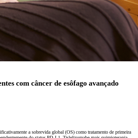
ientes com câncer de esôfago avançado
ficativamente a sobrevida global (OS) como tratamento de primeira
ependentemente do status PD-L1. Tislelizumabe mais quimioterapia