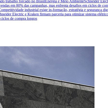
do trabalho forçado no Brasil
Energia e Meio Ambiente
Schneider Elect
na vendas em 80% das campanhas, mas enfrenta desafios em ciclos de co
Competitividade industrial exige in-formação, estratégia e segurança dig
hneider Electric e Kraken firmam parceria para otimizar sistema elétric
ciclos de compra longos