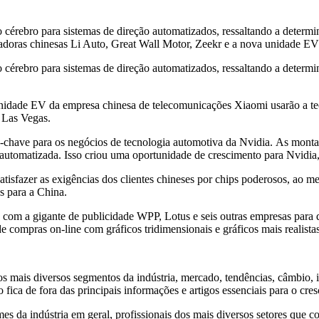
 cérebro para sistemas de direção automatizados, ressaltando a determ
adoras chinesas Li Auto, Great Wall Motor, Zeekr e a nova unidade EV
 cérebro para sistemas de direção automatizados, ressaltando a determ
unidade EV da empresa chinesa de telecomunicações Xiaomi usarão a t
 Las Vegas.
chave para os negócios de tecnologia automotiva da Nvidia. As montado
 automatizada. Isso criou uma oportunidade de crescimento para Nvidia,
 satisfazer as exigências dos clientes chineses por chips poderosos, 
s para a China.
 com a gigante de publicidade WPP, Lotus e seis outras empresas para
e compras on-line com gráficos tridimensionais e gráficos mais realist
s mais diversos segmentos da indústria, mercado, tendências, câmbio, i
 fica de fora das principais informações e artigos essenciais para o cr
a indústria em geral, profissionais dos mais diversos setores que co