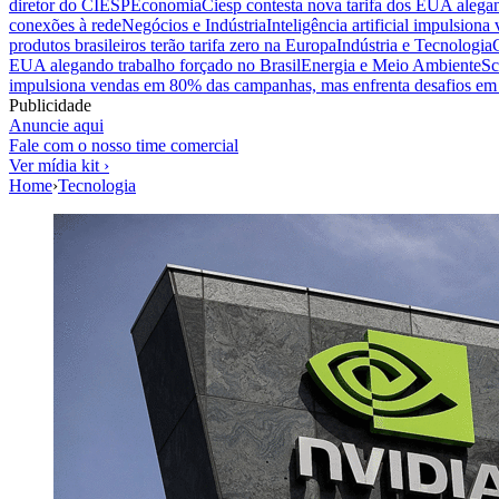
diretor do CIESP
Economia
Ciesp contesta nova tarifa dos EUA alegan
conexões à rede
Negócios e Indústria
Inteligência artificial impulsio
produtos brasileiros terão tarifa zero na Europa
Indústria e Tecnologia
EUA alegando trabalho forçado no Brasil
Energia e Meio Ambiente
Sc
impulsiona vendas em 80% das campanhas, mas enfrenta desafios em 
Publicidade
Anuncie aqui
Fale com o nosso time comercial
Ver mídia kit ›
Home
›
Tecnologia