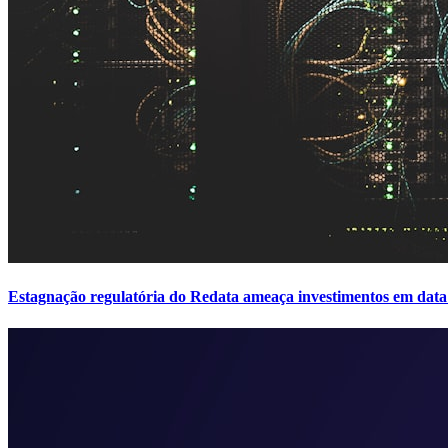
Estagnação regulatória do Redata ameaça investimentos em data 