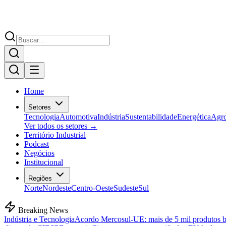
Home
Setores
Tecnologia
Automotiva
Indústria
Sustentabilidade
Energética
Agr
Ver todos os setores →
Território Industrial
Podcast
Negócios
Institucional
Regiões
Norte
Nordeste
Centro-Oeste
Sudeste
Sul
Breaking News
Indústria e Tecnologia
Acordo Mercosul-UE: mais de 5 mil produtos bra