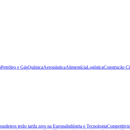
o
Petróleo e Gás
Química
Aeronáutica
Alimentícia
Logística
Construção Ci
sileiros terão tarifa zero na Europa
Indústria e Tecnologia
Competitivid