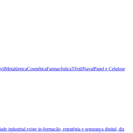
vil
Metalúrgica
Cosmética
Farmacêutica
Têxtil
Naval
Papel e Celulose
ade industrial exige in-formação, estratégia e segurança digital, diz