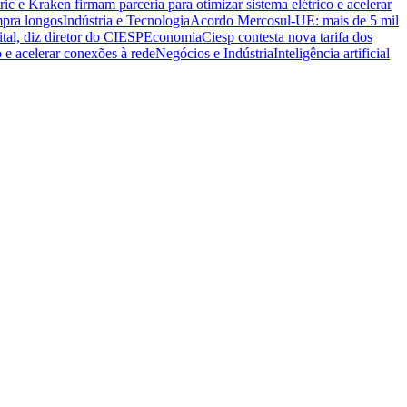
ric e Kraken firmam parceria para otimizar sistema elétrico e acelerar
mpra longos
Indústria e Tecnologia
Acordo Mercosul-UE: mais de 5 mil
ital, diz diretor do CIESP
Economia
Ciesp contesta nova tarifa dos
o e acelerar conexões à rede
Negócios e Indústria
Inteligência artificial