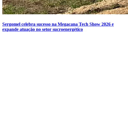
Sergomel celebra sucesso na Megacana Tech Show 2026 e
expande atuação no setor sucroenergético