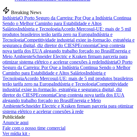
Breaking News
Indústria
O Porto Seguro da Carreira: Por Que a Indústria Continua
Sendo o Melhor Caminho para Estabilidade e Altos
Salários
Indústria e Tecnologia
Acordo Mercosul-UE: mais de 5 mil
produtos brasileiros terão tarifa zero na Europa
Indústria e
Tecnologia
Competitividade industrial exige in-formação, estratégia e
segurança digital, diz diretor do CIESP
Economia
Ciesp contesta
nova tarifa dos EUA alegando trabalho forçado no Brasil
Energia e
Meio Ambiente
Schneider Electric e Kraken firmam parceria para
otimizar sistema elétrico e acelerar conexões à rede
Indústria
O Porto
Seguro da Carreira: Por Que a Indústria Continua Sendo o Melhor
Caminho para Estabilidade e Altos Salários
Indústria e
Tecnologia
Acordo Mercosul-UE: mais de 5 mil produtos brasileiros
terão tarifa zero na Europa
Indústria e Tecnologia
Competitividade
industrial exige in-formação, estratégia e segurança digital, diz
diretor do CIESP
Economia
Ciesp contesta nova tarifa dos EUA
alegando trabalho forçado no Brasil
Energia e Meio
Ambiente
Schneider Electric e Kraken firmam parceria para otimizar
sistema elétrico e acelerar conexões à rede
Publicidade
Anuncie aqui
Fale com o nosso time comercial
Ver mídia kit ›