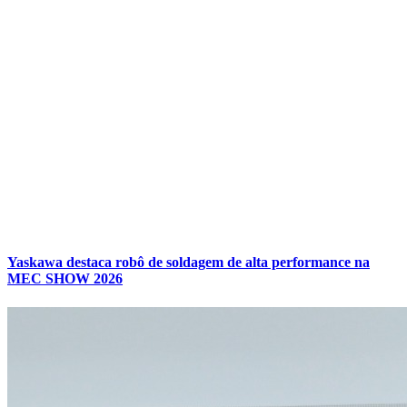
Yaskawa destaca robô de soldagem de alta performance na
MEC SHOW 2026