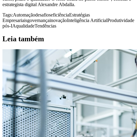
estrategista digital Alexandre Abdalla.
Tags:
Automação
desafios
eficiência
Estratégias
Empresariais
governança
inovação
Inteligência Artificial
Produtividade
pós-IA
qualidade
Tendências
Leia também