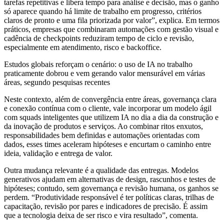
tarefas repetitivas e libera tempo para análise e decisão, mas o ganho
só aparece quando há limite de trabalho em progresso, critérios
claros de pronto e uma fila priorizada por valor”, explica. Em termos
práticos, empresas que combinaram automações com gestão visual e
cadência de checkpoints reduziram tempo de ciclo e revisão,
especialmente em atendimento, risco e backoffice.
Estudos globais reforçam o cenário: o uso de IA no trabalho
praticamente dobrou e vem gerando valor mensurável em várias
áreas, segundo pesquisas recentes
Neste contexto, além de convergência entre áreas, governança clara
e conexão contínua com o cliente, vale incorporar um modelo ágil
com squads inteligentes que utilizem IA no dia a dia da construção e
da inovação de produtos e serviços. Ao combinar ritos enxutos,
responsabilidades bem definidas e automações orientadas com
dados, esses times aceleram hipóteses e encurtam o caminho entre
ideia, validação e entrega de valor.
Outra mudança relevante é a qualidade das entregas. Modelos
generativos ajudam em alternativas de design, rascunhos e testes de
hipóteses; contudo, sem governança e revisão humana, os ganhos se
perdem. “Produtividade responsável é ter políticas claras, trilhas de
capacitação, revisão por pares e indicadores de precisão. É assim
que a tecnologia deixa de ser risco e vira resultado”, comenta.