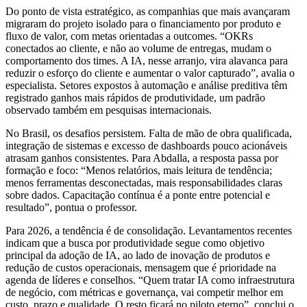
Do ponto de vista estratégico, as companhias que mais avançaram
migraram do projeto isolado para o financiamento por produto e
fluxo de valor, com metas orientadas a outcomes. “OKRs
conectados ao cliente, e não ao volume de entregas, mudam o
comportamento dos times. A IA, nesse arranjo, vira alavanca para
reduzir o esforço do cliente e aumentar o valor capturado”, avalia o
especialista. Setores expostos à automação e análise preditiva têm
registrado ganhos mais rápidos de produtividade, um padrão
observado também em pesquisas internacionais.
No Brasil, os desafios persistem. Falta de mão de obra qualificada,
integração de sistemas e excesso de dashboards pouco acionáveis
atrasam ganhos consistentes. Para Abdalla, a resposta passa por
formação e foco: “Menos relatórios, mais leitura de tendência;
menos ferramentas desconectadas, mais responsabilidades claras
sobre dados. Capacitação contínua é a ponte entre potencial e
resultado”, pontua o professor.
Para 2026, a tendência é de consolidação. Levantamentos recentes
indicam que a busca por produtividade segue como objetivo
principal da adoção de IA, ao lado de inovação de produtos e
redução de custos operacionais, mensagem que é prioridade na
agenda de líderes e conselhos. “Quem tratar IA como infraestrutura
de negócio, com métricas e governança, vai competir melhor em
custo, prazo e qualidade. O resto ficará no piloto eterno”, conclui o