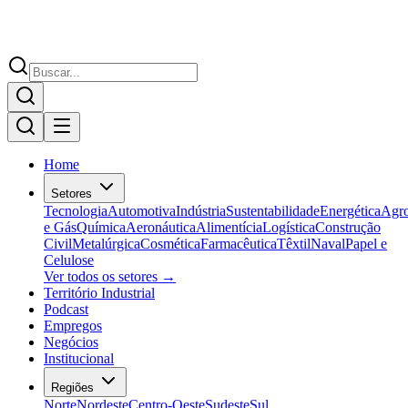
Home
Setores
Tecnologia
Automotiva
Indústria
Sustentabilidade
Energética
Agr
e Gás
Química
Aeronáutica
Alimentícia
Logística
Construção
Civil
Metalúrgica
Cosmética
Farmacêutica
Têxtil
Naval
Papel e
Celulose
Ver todos os setores →
Território Industrial
Podcast
Empregos
Negócios
Institucional
Regiões
Norte
Nordeste
Centro-Oeste
Sudeste
Sul