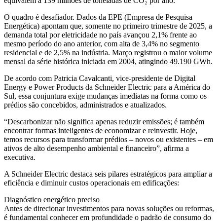
equivalem a 139 milhões de toneladas de CO₂ por ano.
O quadro é desafiador. Dados da EPE (Empresa de Pesquisa
Energética) apontam que, somente no primeiro trimestre de 2025, a
demanda total por eletricidade no país avançou 2,1% frente ao
mesmo período do ano anterior, com alta de 3,4% no segmento
residencial e de 2,5% na indústria. Março registrou o maior volume
mensal da série histórica iniciada em 2004, atingindo 49.190 GWh.
De acordo com Patricia Cavalcanti, vice-presidente de Digital
Energy e Power Products da Schneider Electric para a América do
Sul, essa conjuntura exige mudanças imediatas na forma como os
prédios são concebidos, administrados e atualizados.
“Descarbonizar não significa apenas reduzir emissões; é também
encontrar formas inteligentes de economizar e reinvestir. Hoje,
temos recursos para transformar prédios – novos ou existentes – em
ativos de alto desempenho ambiental e financeiro”, afirma a
executiva.
A Schneider Electric destaca seis pilares estratégicos para ampliar a
eficiência e diminuir custos operacionais em edificações:
Diagnóstico energético preciso
Antes de direcionar investimentos para novas soluções ou reformas,
é fundamental conhecer em profundidade o padrão de consumo do