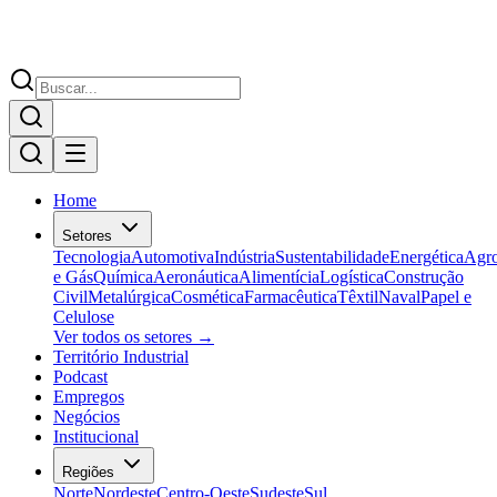
Home
Setores
Tecnologia
Automotiva
Indústria
Sustentabilidade
Energética
Agr
e Gás
Química
Aeronáutica
Alimentícia
Logística
Construção
Civil
Metalúrgica
Cosmética
Farmacêutica
Têxtil
Naval
Papel e
Celulose
Ver todos os setores →
Território Industrial
Podcast
Empregos
Negócios
Institucional
Regiões
Norte
Nordeste
Centro-Oeste
Sudeste
Sul