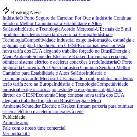
Breaking News
Indústria
O Porto Seguro da Carreira: Por Que a Indústria Continua
Sendo o Melhor Caminho para Estabilidade e Altos
Salários
Indústria e Tecnologia
Acordo Mercosul-UE: mais de 5 mil
produtos brasileiros terão tarifa zero na Europa
Indústria e
Tecnologia
Competitividade industrial exige in-formação, estratégia e
segurança digital, diz diretor do CIESP
Economia
Ciesp contesta
nova tarifa dos EUA alegando trabalho forçado no Brasil
Energia e
Meio Ambiente
Schneider Electric e Kraken firmam parceria para
otimizar sistema elétrico e acelerar conexões à rede
Indústria
O Porto
Seguro da Carreira: Por Que a Indústria Continua Sendo o Melhor
Caminho para Estabilidade e Altos Salários
Indústria e
Tecnologia
Acordo Mercosul-UE: mais de 5 mil produtos brasileiros
terão tarifa zero na Europa
Indústria e Tecnologia
Competitividade
industrial exige in-formação, estratégia e segurança digital, diz
diretor do CIESP
Economia
Ciesp contesta nova tarifa dos EUA
alegando trabalho forçado no Brasil
Energia e Meio
Ambiente
Schneider Electric e Kraken firmam parceria para otimizar
sistema elétrico e acelerar conexões à rede
Publicidade
Anuncie aqui
Fale com o nosso time comercial
Ver mídia kit ›